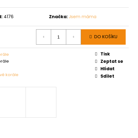
:
4176
Značka:
Jsem máma
DO KOŠÍKU
Tisk
orále
orále
Zeptat se
Hlídat
ové korále
Sdílet