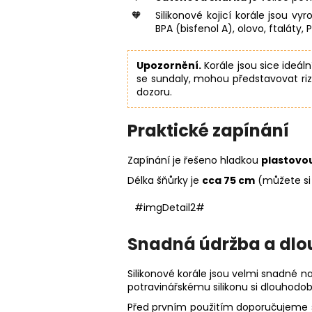
Silikonové kojicí korále jsou v
BPA (bisfenol A), olovo, ftaláty, 
Upozornění.
Korále jsou sice ideál
se sundaly, mohou představovat riz
dozoru.
Praktické zapínání
Zapínání je řešeno hladkou
plastovo
Délka šňůrky je
cca 75 cm
(můžete si 
#imgDetail2#
Snadná údržba a dlo
Silikonové korále jsou velmi snadné na
potravinářskému silikonu si dlouhodobě
Před prvním použitím doporučujeme st