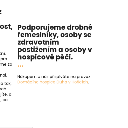
z
nost
,
Podporujeme drobné
řemeslníky, osoby se
zdravotním
postižením a osoby v
ní,
hospicové péči
.
 pro
...
íme za
nál.
Nákupem u nás přispíváte na provoz
Domácího hospice Duha v Hořicích
.
o tak,
ých
íte, a
, co