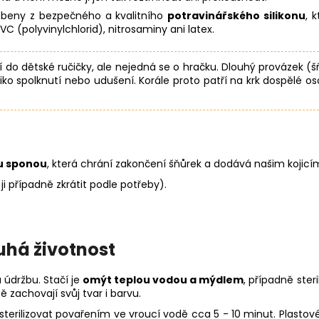
yrobeny z bezpečného a kvalitního
potravinářského silikonu
, 
PVC (polyvinylchlorid), nitrosaminy ani latex.
ní do dětské ručičky, ale nejedná se o hračku. Dlouhý provázek (š
iko spolknutí nebo udušení. Korále proto patří na krk dospělé o
u sponou
, která chrání zakončení šňůrek a dodává našim kojicí
ji případně zkrátit podle potřeby).
uhá životnost
 údržbu. Stačí je
omýt teplou vodou a mýdlem
, případně ster
 zachovají svůj tvar i barvu.
erilizovat povařením ve vroucí vodě cca 5 - 10 minut. Plastové