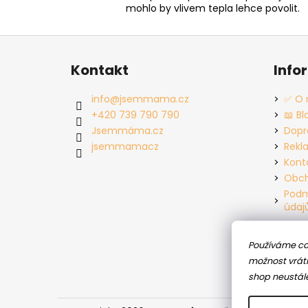
mohlo by vlivem tepla lehce povolit.
Z
á
Kontakt
Info
p
a
info
@
jsemmama.cz
✅ O 
t
+420 739 790 790
📖 Bl
í
Jsemmáma.cz
Dopr
jsemmamacz
Rekl
Kont
Obch
Podm
údaj
Používáme co
možnost vráti
shop neustál