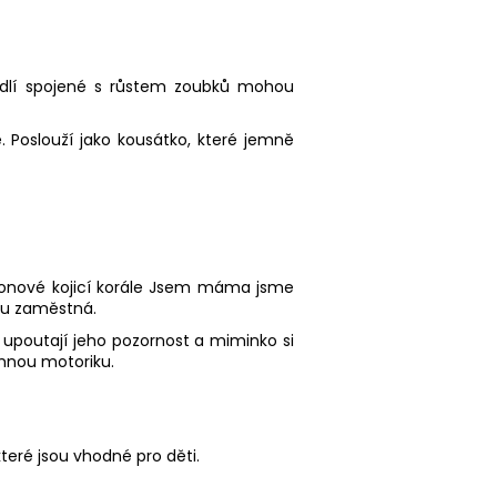
hodlí spojené s růstem zoubků mohou
. Poslouží jako kousátko, které jemně
konové kojicí korále Jsem máma jsme
lku zaměstná.
y upoutají jeho pozornost a miminko si
emnou motoriku.
eré jsou vhodné pro děti.