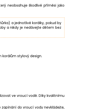
který neobsahuje škodlivé příměsi jako
ňůrka) a jednotlivé korálky, pokud by
soby a nikdy je nedávejte dětem bez
m korálům stylový design.
ilizovat ve vroucí vodě. Díky kvalitnímu
 zapínání do vroucí vody nevkládejte,