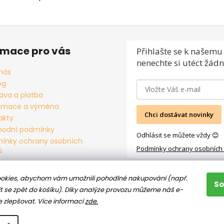
rmace pro vás
Přihlašte se
k našemu 
nenechte si utéct žádn
nás
og
ava a platba
amace a výměna
Chci dostávat novinky
akty
odní podmínky
Odhlásit se můžete vždy 😊
ínky ochrany osobních
Podmínky ochrany osobních
ů
okies, abychom vám umožnili pohodlné nakupování (např.
S
t se zpět do košíku). Díky analýze provozu můžeme náš e-
e zlepšovat.
Více informací
zde.