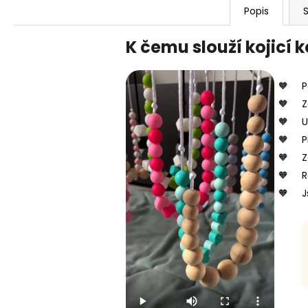
Popis
S
K čemu slouží kojicí 
P
Z
U
P
Z
R
J