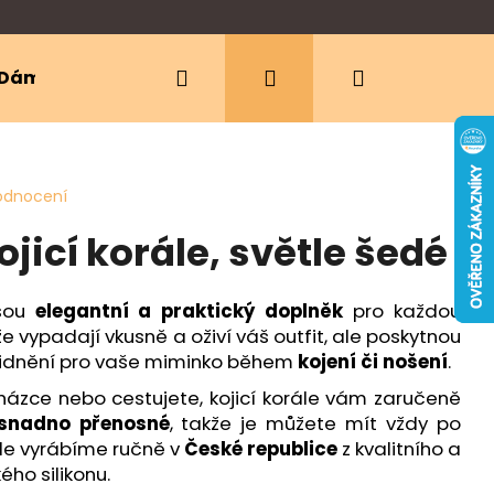
Hledat
Přihlášení
Nákupní
Dámské oblečení
Ergonomická nosítka
košík
odnocení
ojicí korále, světle šedé
jsou
elegantní a praktický doplněk
pro každou
vypadají vkusně a oživí váš outfit, ale poskytnou
klidnění pro vaše miminko během
kojení či nošení
.
házce nebo cestujete, kojicí korále vám zaručeně
snadno přenosné
, takže je můžete mít vždy po
ále vyrábíme ručně v
České republice
z kvalitního a
ho silikonu.