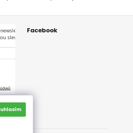
Facebook
newsletteru a
ou slevu ani akci!
 údajů
ouhlasím