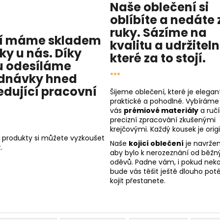
Naše oblečení si
oblíbíte a nedáte 
ruky. Sázíme na
í máme skladem
kvalitu
a
udržitel
cky u nás
. Díky
které za to stojí.
 odesíláme
...
dnávky hned
edující pracovní
Šijeme oblečení, které je elegant
praktické a pohodlné. Vybíráme
vás
prémiové materiály
a ruč
precizní zpracování zkušenými
krejčovými. Každý kousek je origi
 produkty si můžete vyzkoušet
Naše
kojicí oblečení
je navržen
.
aby bylo k nerozeznání od běžn
oděvů. Padne vám, i pokud nekoj
bude vás těšit ještě dlouho poté
kojit přestanete.