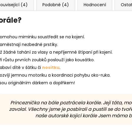
ouvisející (4)
Podobné (4)
Hodnocení
Osta
korále?
omohou miminku soustředit se na kojení.
aměstnají nezbedné prstíky.
ž žádné tahání za vlasy a nepříjemné štípaní při kojení.
ři růstu prvních zoubků poslouží jako kousátko.
abaví dítě v šátku či
nosítku
.
ozvíjí jemnou motoriku a koordinaci pohybu oko-ruka.
sou originálním dárkem a doplňkem!
Princeznička na bále poztrácela korále. Její táta, m
zavolal. Všechny jsme je posbírali a pustili se do tvoře
naše autorské kojicí korále Jsem máma by