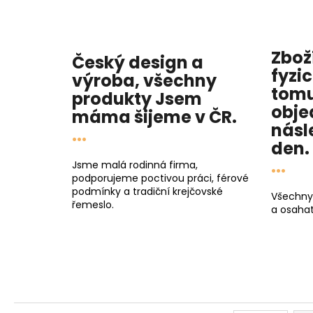
Zbož
Český design a
fyzi
výroba, všechny
tomu
produkty
Jsem
obje
máma
šijeme v ČR.
násl
...
den
.
...
Jsme malá rodinná firma,
podporujeme poctivou práci, férové
podmínky a tradiční krejčovské
Všechny
řemeslo.
a osahat