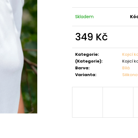
Skladem
Kód
349 Kč
Měrná
cena:
Kategorie
:
Kojicí k
(Kategorie)
:
Kojicí k
Barva
:
Bílá
Varianta
:
Silikon