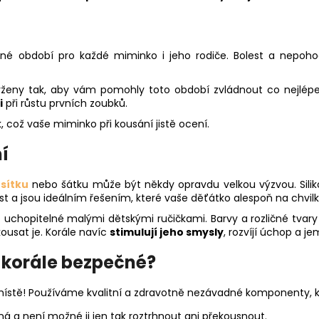
čné období pro každé miminko i jeho rodiče. Bolest a nepo
avrženy tak, aby vám pomohly toto období zvládnout co nejlépe
i
při růstu prvních zoubků.
, což vaše miminko při kousání jistě ocení.
í
sítku
nebo šátku může být někdy opravdu velkou výzvou. Sili
st a jsou ideálním řešením, které vaše děťátko alespoň na chvi
o uchopitelné malými dětskými ručičkami. Barvy a rozličné tvar
ousat je. Korále navíc
stimulují jeho smysly
, rozvíjí úchop a j
í korále bezpečné?
ístě! Používáme kvalitní a zdravotně nezávadné komponenty, kt
ná a není možné ji jen tak roztrhnout ani překousnout.