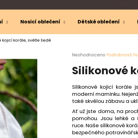
🎁
SLEVA 10 %
NA KOJICÍ OBLEČENÍ
17:50:30
ní
Nosicí oblečení
Dětské oblečení
Co potřebujete najít?
é kojicí korále, světle šedé
Průměrné
Neohodnoceno
Podrobnosti h
HLEDAT
hodnocení
Silikonové k
produktu
je
0,0
Doporučujeme
z
Silikonové kojicí korále 
5
moderní maminku. Nejenže 
hvězdiček.
také skvělou zábavu a u
Ať už jste doma, na proc
pomohou. Jsou lehké a
ruce. Naše silikonové kor
bezpečného potravinářské