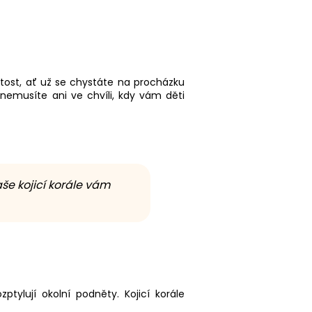
žitost, ať už se chystáte na procházku
 nemusíte ani ve chvíli, kdy vám děti
še kojicí korále vám
tylují okolní podněty. Kojicí korále