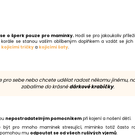
se o šperk pouze pro maminky.
Hodí se pro jakoukoliv příle
cí korále se stanou vaším oblíbeným doplňkem a vzdát se jich
i
kojicími tričky
a
kojicími šaty
.
le pro sebe nebo chcete udělat radost někomu jinému, na
zabalíme do krásné
dárkové krabičky
.
sou
nepostradatelným pomocníkem
při kojení a nošení dětí.
 být pro mnoho maminek stresující, miminko totiž často rozp
o a pomohou mu
odpoutat se od všech rušivých vjemů
.