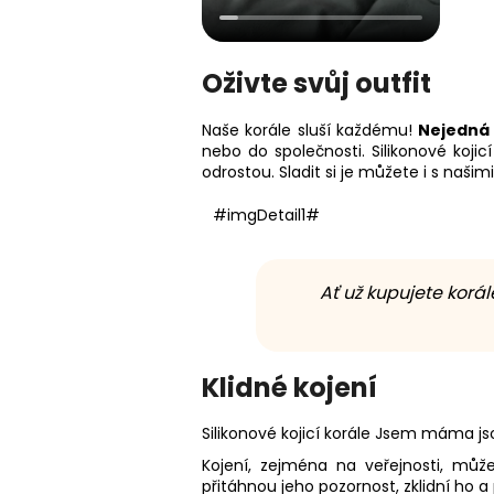
Oživte svůj outfit
Naše korále sluší každému!
Nejedná 
nebo do společnosti. Silikonové koji
odrostou. Sladit si je můžete i s našim
#imgDetail1#
Ať už kupujete korá
Klidné kojení
Silikonové kojicí korále Jsem máma j
Kojení, zejména na veřejnosti, může
přitáhnou jeho pozornost, zklidní h