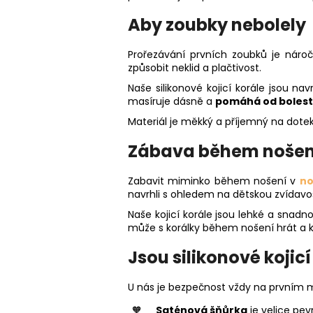
Aby zoubky nebolely
Prořezávání prvních zoubků je náro
způsobit neklid a plačtivost.
Naše silikonové kojicí korále jsou n
masíruje dásně a
pomáhá od bolest
Materiál je měkký a příjemný na dotek
Zábava během nošen
Zabavit miminko během nošení v
no
navrhli s ohledem na dětskou zvídavo
Naše kojicí korále jsou lehké a snadn
může s korálky během nošení hrát a k
Jsou silikonové kojic
U nás je bezpečnost vždy na prvním m
Saténová šňůrka
je velice pev