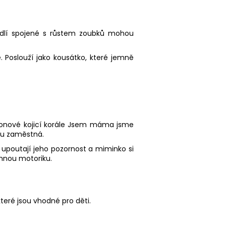
hodlí spojené s růstem zoubků mohou
. Poslouží jako kousátko, které jemně
konové kojicí korále Jsem máma jsme
lku zaměstná.
y upoutají jeho pozornost a miminko si
emnou motoriku.
eré jsou vhodné pro děti.