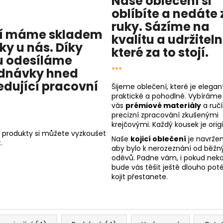
Naše oblečení si
oblíbíte a nedáte 
ruky. Sázíme na
í máme skladem
kvalitu
a
udržitel
cky u nás
. Díky
které za to stojí.
 odesíláme
...
dnávky hned
edující pracovní
Šijeme oblečení, které je elegant
praktické a pohodlné. Vybíráme
vás
prémiové materiály
a ruč
precizní zpracování zkušenými
krejčovými. Každý kousek je origi
 produkty si můžete vyzkoušet
Naše
kojicí oblečení
je navržen
.
aby bylo k nerozeznání od běžn
oděvů. Padne vám, i pokud nekoj
bude vás těšit ještě dlouho poté
kojit přestanete.