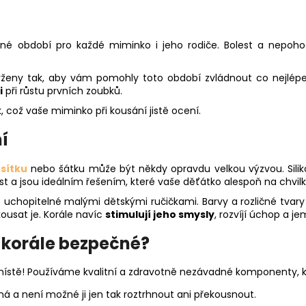
čné období pro každé miminko i jeho rodiče. Bolest a nepo
avrženy tak, aby vám pomohly toto období zvládnout co nejlépe
i
při růstu prvních zoubků.
, což vaše miminko při kousání jistě ocení.
í
sítku
nebo šátku může být někdy opravdu velkou výzvou. Sili
st a jsou ideálním řešením, které vaše děťátko alespoň na chvi
o uchopitelné malými dětskými ručičkami. Barvy a rozličné tvar
ousat je. Korále navíc
stimulují jeho smysly
, rozvíjí úchop a j
í korále bezpečné?
ístě! Používáme kvalitní a zdravotně nezávadné komponenty, kt
ná a není možné ji jen tak roztrhnout ani překousnout.