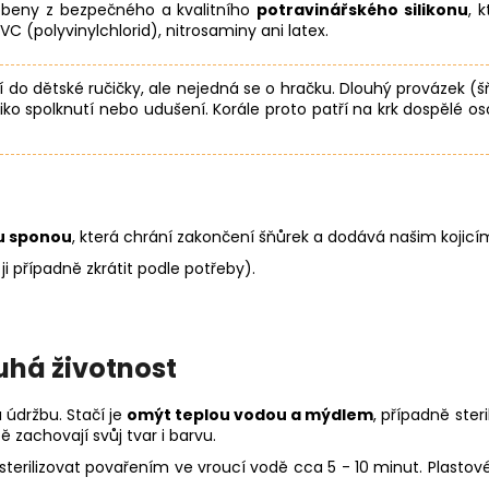
yrobeny z bezpečného a kvalitního
potravinářského silikonu
, 
PVC (polyvinylchlorid), nitrosaminy ani latex.
ní do dětské ručičky, ale nejedná se o hračku. Dlouhý provázek (š
iko spolknutí nebo udušení. Korále proto patří na krk dospělé o
u sponou
, která chrání zakončení šňůrek a dodává našim kojicí
ji případně zkrátit podle potřeby).
uhá životnost
 údržbu. Stačí je
omýt teplou vodou a mýdlem
, případně ster
 zachovají svůj tvar i barvu.
erilizovat povařením ve vroucí vodě cca 5 - 10 minut. Plastové