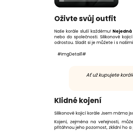
Oživte svůj outfit
Naše korále sluší každému!
Nejedná 
nebo do společnosti. Silikonové koji
odrostou. Sladit si je můžete i s našim
#imgDetail1#
Ať už kupujete korá
Klidné kojení
Silikonové kojicí korále Jsem máma j
Kojení, zejména na veřejnosti, může
přitáhnou jeho pozornost, zklidní h