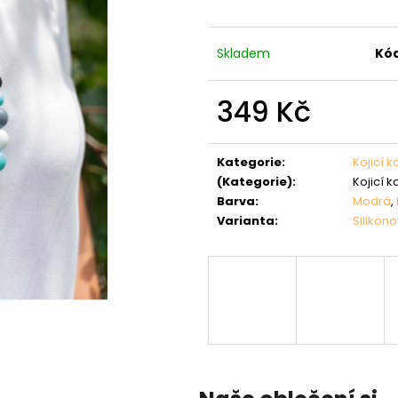
Skladem
Kód
349 Kč
Měrná
cena:
Kategorie
:
Kojicí k
(Kategorie)
:
Kojicí k
Barva
:
Modrá
,
Varianta
:
Silikon