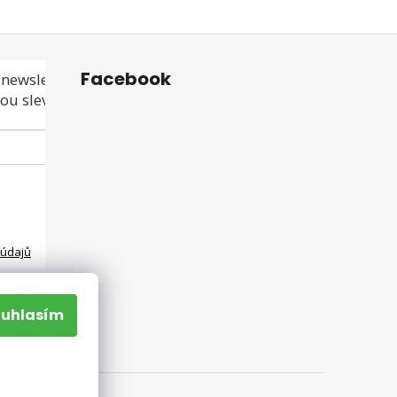
Facebook
newsletteru a
ou slevu ani akci!
 údajů
ouhlasím