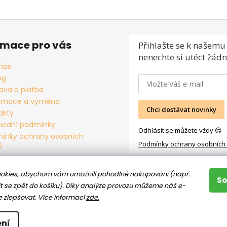
rmace pro vás
Přihlašte se
k našemu 
nenechte si utéct žádn
nás
og
ava a platba
amace a výměna
Chci dostávat novinky
akty
odní podmínky
Odhlásit se můžete vždy 😊
ínky ochrany osobních
Podmínky ochrany osobních
ů
okies, abychom vám umožnili pohodlné nakupování (např.
S
t se zpět do košíku). Díky analýze provozu můžeme náš e-
e zlepšovat.
Více informací
zde.
ní
hrazena.
Upravit nastavení cookies