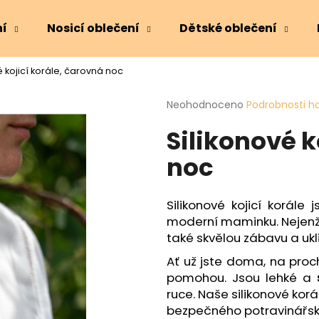
ní
Nosicí oblečení
Dětské oblečení
é kojicí korále, čarovná noc
Co potřebujete najít?
Průměrné
Neohodnoceno
Podrobnosti h
hodnocení
Silikonové k
produktu
HLEDAT
je
noc
0,0
z
5
Doporučujeme
hvězdiček.
Silikonové kojicí korále 
moderní maminku. Nejenže 
také skvělou zábavu a u
Ať už jste doma, na proc
pomohou. Jsou lehké a
ruce. Naše silikonové kor
bezpečného potravinářské