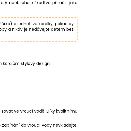
který neobsahuje škodlivé příměsi jako
ňůrka) a jednotlivé korálky, pokud by
soby a nikdy je nedávejte dětem bez
m korálům stylový design.
ilizovat ve vroucí vodě. Díky kvalitnímu
 zapínání do vroucí vody nevkládejte,