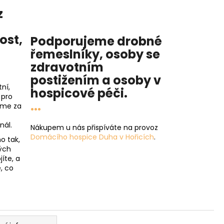
z
nost
,
Podporujeme drobné
řemeslníky, osoby se
zdravotním
postižením a osoby v
ní,
hospicové péči
.
 pro
...
íme za
nál.
Nákupem u nás přispíváte na provoz
Domácího hospice Duha v Hořicích
.
o tak,
ých
íte, a
, co