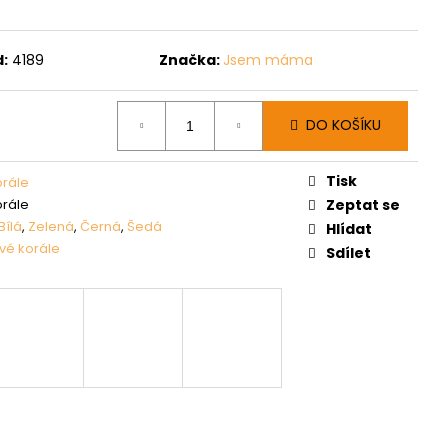
:
4189
Značka:
Jsem máma
DO KOŠÍKU
Tisk
orále
orále
Zeptat se
Bílá
,
Zelená
,
Černá
,
Šedá
Hlídat
ové korále
Sdílet