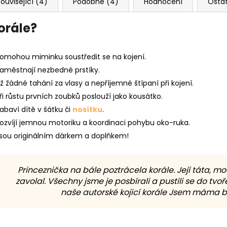
ouvisející (4)
Podobné (4)
Hodnocení
Osta
korále?
omohou miminku soustředit se na kojení.
aměstnají nezbedné prstíky.
ž žádné tahání za vlasy a nepříjemné štípaní při kojení.
ři růstu prvních zoubků poslouží jako kousátko.
abaví dítě v šátku či
nosítku
.
ozvíjí jemnou motoriku a koordinaci pohybu oko-ruka.
sou originálním dárkem a doplňkem!
Princeznička na bále poztrácela korále. Její táta, m
zavolal. Všechny jsme je posbírali a pustili se do tvoře
naše autorské kojicí korále Jsem máma by