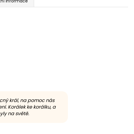
tní informace
ocný král, na pomoc nás
ní. Korálek ke korálku, a
ly na světě.