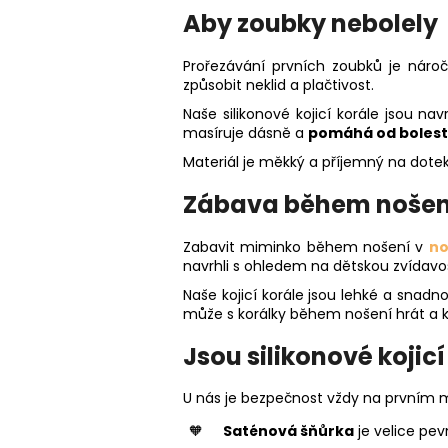
Aby zoubky nebolely
Prořezávání prvních zoubků je náro
způsobit neklid a plačtivost.
Naše silikonové kojicí korále jsou n
masíruje dásně a
pomáhá od bolest
Materiál je měkký a příjemný na dotek
Zábava během nošen
Zabavit miminko během nošení v
no
navrhli s ohledem na dětskou zvídavo
Naše kojicí korále jsou lehké a snadn
může s korálky během nošení hrát a k
Jsou silikonové kojic
U nás je bezpečnost vždy na prvním m
Saténová šňůrka
je velice pev