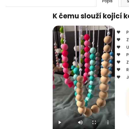
Popis
S
K čemu slouží kojicí 
P
Z
U
P
Z
R
J