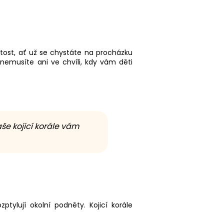
žitost, ať už se chystáte na procházku
 nemusíte ani ve chvíli, kdy vám děti
še kojicí korále vám
tylují okolní podněty. Kojicí korále