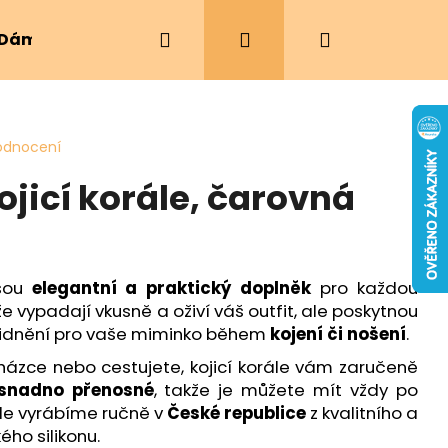
Hledat
Přihlášení
Nákupní
Dámské oblečení
Ergonomická nosítka
košík
odnocení
ojicí korále, čarovná
jsou
elegantní a praktický doplněk
pro každou
vypadají vkusně a oživí váš outfit, ale poskytnou
klidnění pro vaše miminko během
kojení či nošení
.
házce nebo cestujete, kojicí korále vám zaručeně
snadno přenosné
, takže je můžete mít vždy po
ále vyrábíme ručně v
České republice
z kvalitního a
ho silikonu.