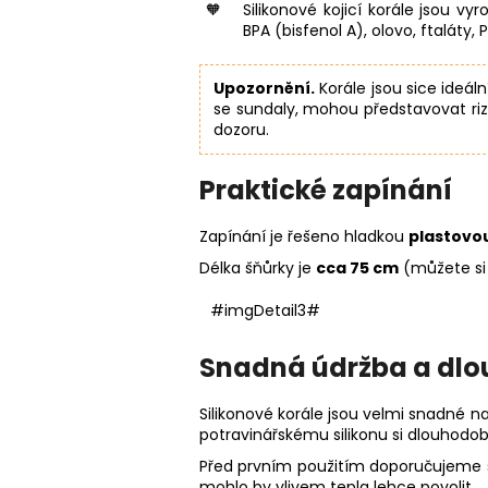
Silikonové kojicí korále jsou v
BPA (bisfenol A), olovo, ftaláty, 
Upozornění.
Korále jsou sice ideál
se sundaly, mohou představovat riz
dozoru.
Praktické zapínání
Zapínání je řešeno hladkou
plastovo
Délka šňůrky je
cca 75 cm
(můžete si 
#imgDetail3#
Snadná údržba a dlo
Silikonové korále jsou velmi snadné na
potravinářskému silikonu si dlouhodobě
Před prvním použitím doporučujeme st
mohlo by vlivem tepla lehce povolit.