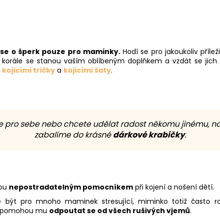
se o šperk pouze pro maminky.
Hodí se pro jakoukoliv příle
cí korále se stanou vaším oblíbeným doplňkem a vzdát se jich
i
kojicími tričky
a
kojicími šaty
.
le pro sebe nebo chcete udělat radost někomu jinému, na
zabalíme do krásné
dárkové krabičky
.
sou
nepostradatelným pomocníkem
při kojení a nošení dětí.
 být pro mnoho maminek stresující, miminko totiž často rozp
o a pomohou mu
odpoutat se od všech rušivých vjemů
.