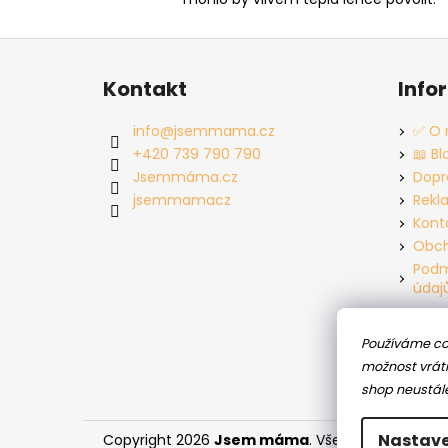
Z
á
Kontakt
Info
p
a
info
@
jsemmama.cz
✅ O 
t
+420 739 790 790
📖 Bl
í
Jsemmáma.cz
Dopr
jsemmamacz
Rekl
Kont
Obch
Podm
údaj
Používáme co
možnost vráti
shop neustál
Nastave
Copyright 2026
Jsem máma
. Všechna práva vy