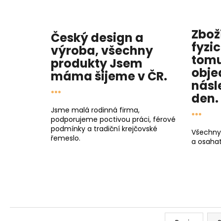
Zbož
Český design a
fyzi
výroba, všechny
tomu
produkty
Jsem
obje
máma
šijeme v ČR.
násl
...
den
.
...
Jsme malá rodinná firma,
podporujeme poctivou práci, férové
podmínky a tradiční krejčovské
Všechny
řemeslo.
a osahat