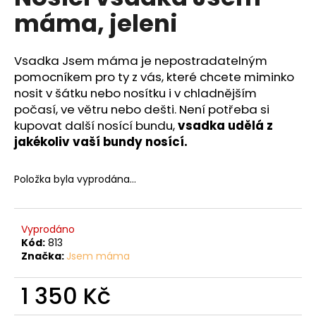
č
je
máma, jeleni
0,0
u
z
j
5
e
hvězdiček.
Vsadka Jsem máma je nepostradatelným
m
pomocníkem pro ty z vás, které chcete miminko
e
nosit v šátku nebo nosítku i v chladnějším
počasí, ve větru nebo dešti. Není potřeba si
kupovat další nosící bundu,
vsadka udělá z
jakékoliv vaší bundy nosící.
Položka byla vyprodána…
Vyprodáno
Kód:
813
Značka:
Jsem máma
1 350 Kč
Měrná