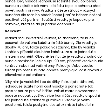
bundě.
Díky vsadce jednoduše rozšíříte svou oblíbenou
bundu a zajistíte tak vám i děťátku teplo a ochranu před
povětrnostními vlivy. Vsadku můžete střídat v různých
bundách dle ročního období nebo ji může během nošení
používat váš partner. Součástí vsadky je kapucka pro
miminko, která se dá případně odepnout.
Velikost:
Vsadka má univerzální velikost, to znamená, že bude
pasovat do vašeho kabátu i krátké bundy. Zip vsadky je
dlouhý 70 cm, takže pokud vás zajímá, kde by vsadka
končila v případě dlouhého kabátu, lze si to jednoduše
metrem naměřit. Obecně lze říci, že je vsadka vhodná do
bund o maximální délce zipu 90 cm, přičemž vsadka bude
končit zhruba nad vašimi prsy.
Pokud je třeba vsadku
zkrátit pro menší bundy, ohnete přebývající část dovnitř a
přicvaknete patentkami.
Díky nim je variabilní i co do šířky. Pokud jste těhotná,
jednoduše zúžíte horní část vsadky a ponecháte tak
prostor pouze pro své bříško. Pokud máte novorozence,
budete naopak využívat více horní část vsadky a spodní
tak jednoduše stáhnete gumičkou. Vsadka je velmi
prostorná, takže poskytne dostatek místa i chodícím