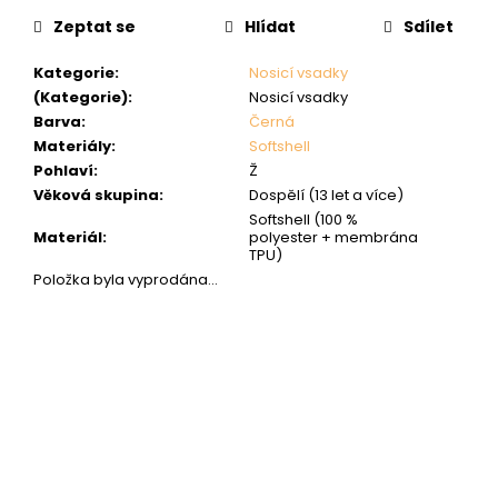
cena:
Zeptat se
Hlídat
Sdílet
Kategorie
:
Nosicí vsadky
(Kategorie)
:
Nosicí vsadky
Barva
:
Černá
Materiály
:
Softshell
Pohlaví
:
Ž
Věková skupina
:
Dospělí (13 let a více)
Softshell (100 %
Materiál
:
polyester + membrána
TPU)
Položka byla vyprodána…