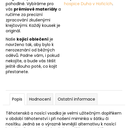
pohodlné. Vybíráme pro
hospice Duha v Hořicích
.
vás
prémiové materiály
a
ručíme za precizní
zpracování zkušenými
krejčovými. Každý kousek je
originál.
Naše
kojicí oblečení
je
navrženo tak, aby bylo k
nerozeznání od běžných
oděvů. Padne vám, i pokud
nekojíte, a bude vás těšit
ještě dlouho poté, co kojit
přestanete.
Popis
Hodnocení
Ostatní informace
Těhotenská a nosící vsadka je velmi užitečným doplňkem
v období těhotenství i při nošení miminka v šátku či
nosítku. Jedná se o výrazně levnější alternativu k nosící