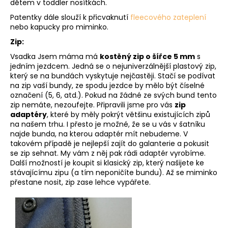
dětem v toddler nosítkách.
Patentky dále slouží k přicvaknutí
fleecového zateplení
nebo kapucky pro miminko.
Zip:
Vsadka Jsem máma má
kostěný zip o šířce 5 mm
s
jedním jezdcem. Jedná se o nejuniverzálnější plastový zip,
který se na bundách vyskytuje nejčastěji. Stačí se podívat
na zip vaší bundy, ze spodu jezdce by mělo být číselné
označení (5, 6, atd.). Pokud na žádné ze svých bund tento
zip nemáte, nezoufejte. Připravili jsme pro vás
zip
adaptéry
, které by měly pokrýt většinu existujících zipů
na našem trhu. I přesto je možné, že se u vás v šatníku
najde bunda, na kterou adaptér mít nebudeme. V
takovém případě je nejlepší zajít do galanterie a pokusit
se zip sehnat. My vám z něj pak rádi adaptér vyrobíme.
Další možností je koupit si klasický zip, který našijete ke
stávajícímu zipu (a tím neponičíte bundu). Až se miminko
přestane nosit, zip zase lehce vypářete.