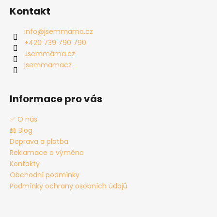
á
Kontakt
p
a
info
@
jsemmama.cz
t
+420 739 790 790
í
Jsemmáma.cz
jsemmamacz
Informace pro vás
✅ O nás
📖 Blog
Doprava a platba
Reklamace a výměna
Kontakty
Obchodní podmínky
Podmínky ochrany osobních údajů