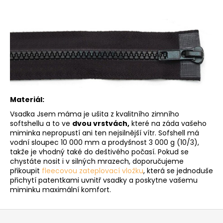
Materiál:
Vsadka Jsem máma je ušita z kvalitního zimního
softshellu a to ve
dvou vrstvách,
které na záda vašeho
miminka nepropustí ani ten nejsilnější vítr. Sofshell má
vodní sloupec 10 000 mm a prodyšnost 3 000 g (10/3),
takže je vhodný také do deštivého počasí. Pokud se
chystáte nosit i v silných mrazech, doporučujeme
přikoupit
fleecovou zateplovací vložku
, která se jednoduše
přichytí patentkami uvnitř vsadky a poskytne vašemu
miminku maximální komfort.
Z