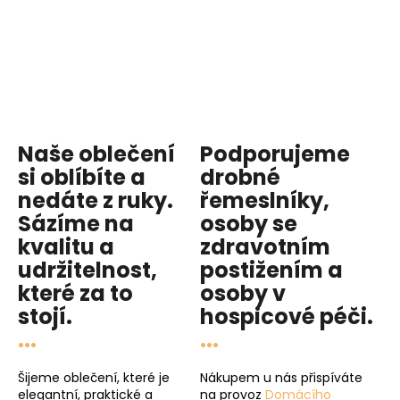
Naše oblečení
Podporujeme
si oblíbíte a
drobné
nedáte z ruky.
řemeslníky,
Sázíme na
osoby se
kvalitu
a
zdravotním
udržitelnost
,
postižením a
které za to
osoby v
stojí.
hospicové péči
.
...
...
Šijeme oblečení, které je
Nákupem u nás přispíváte
elegantní, praktické a
na provoz
Domácího