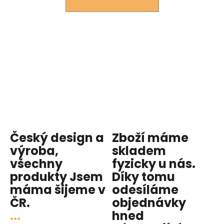
č
u
j
e
m
e
Český design a
Zboží máme
výroba,
skladem
všechny
fyzicky u nás
.
produkty
Jsem
Díky tomu
máma
šijeme v
odesíláme
ČR.
objednávky
...
hned