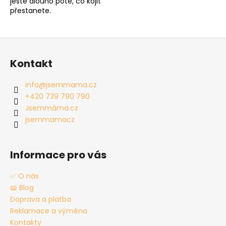
ještě dlouho poté, co kojit
přestanete.
Z
á
Kontakt
p
a
info
@
jsemmama.cz
t
+420 739 790 790
í
Jsemmáma.cz
jsemmamacz
Informace pro vás
✅ O nás
📖 Blog
Doprava a platba
Reklamace a výměna
Kontakty