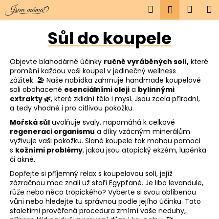
K
Přejít
Hledat
Náku
M
Přihlášen
na
o
obsah
Zpět
Zpět
košík
š
Sůl do koupele
í
C
k
Objevte blahodárné účinky
ručně vyráběných solí,
které
o
promění každou vaši koupel v jedinečný wellness
p
zážitek. 🏖️ Naše nabídka zahrnuje handmade koupelové
o
soli obohacené
esenciálními oleji
a
bylinnými
extrakty 🌿
, které zklidní tělo i mysl. Jsou zcela přírodní,
t
a tedy vhodné i pro citlivou pokožku.
ř
Mořská sůl
uvolňuje svaly, napomáhá k celkové
e
regeneraci organismu
a díky vzácným minerálům
b
vyživuje vaši pokožku. Slané koupele tak mohou pomoci
s
kožními problémy
, jakou jsou atopický ekzém, lupénka
u
či akné.
j
Dopřejte si příjemný relax s koupelovou solí, jejíž
e
zázračnou moc znali už staří Egypťané. Je libo levandule,
t
růže nebo něco tropického? Vyberte si svou oblíbenou
vůni nebo hledejte tu správnou podle jejího účinku. Tato
e
staletími prověřená procedura zmírní vaše neduhy,
n