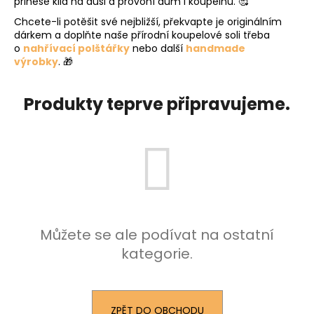
přinese klid na duši a provoní dům i koupelnu. 🥰
a
Chcete-li potěšit své nejbližší, překvapte je originálním
j
dárkem a doplňte naše přírodní koupelové soli třeba
o
nahřívací polštářky
nebo další
handmade
í
výrobky
. 🎁
t
?
Produkty teprve připravujeme.
HLEDAT
D
Můžete se ale podívat na ostatní
o
kategorie.
p
o
r
u
ZPĚT DO OBCHODU