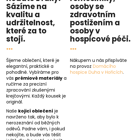
Sázíme na
osoby se
kvalitu
a
zdravotním
udržitelnost
,
postižením a
které za to
osoby v
stojí.
hospicové péči
.
...
...
Šijeme oblečení, které je
Nákupem u nás přispíváte
elegantní, praktické a
na provoz
Domácího
pohodlné. Vybíráme pro
hospice Duha v Hořicích
.
vás
prémiové materiály
a
ručíme za precizní
zpracování zkušenými
krejčovými. Každý kousek je
originál.
Naše
kojicí oblečení
je
navrženo tak, aby bylo k
nerozeznání od běžných
oděvů. Padne vám, i pokud
nekojíte, a bude vás těšit