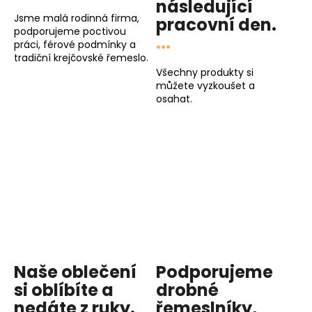
následující
Jsme malá rodinná firma,
pracovní den
.
podporujeme poctivou
...
práci, férové podmínky a
tradiční krejčovské řemeslo.
Všechny produkty si
můžete vyzkoušet a
osahat.
Naše oblečení
Podporujeme
si oblíbíte a
drobné
nedáte z ruky.
řemeslníky,