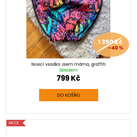
1 350 Kč
–40 %
Nosicí vsadka Jsem máma, graffiti
Skladem
799 Kč
DO KOŠÍKU
AKCE