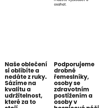
osahat.
Naše oblečení
Podporujeme
si oblíbíte a
drobné
nedáte z ruky.
řemeslníky,
Sázíme na
osoby se
kvalitu
a
zdravotním
udržitelnost
,
postižením a
které za to
osoby v