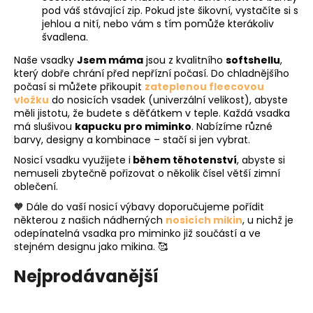
pod váš stávající zip. Pokud jste šikovní, vystačíte si s
a
jehlou a nití, nebo vám s tím pomůže kterákoliv
j
švadlena.
í
Naše vsadky
Jsem máma
jsou z kvalitního
softshellu
,
t
který dobře chrání před nepřízní počasí. Do chladnějšího
?
počasí si můžete přikoupit
zateplenou fleecovou
vložku
do nosicích vsadek (univerzální velikost), abyste
měli jistotu, že budete s děťátkem v teple. Každá vsadka
má slušivou
kapucku pro miminko
. Nabízíme různé
barvy, designy a kombinace – stačí si jen vybrat.
Nosicí vsadku využijete i
během těhotenství
, abyste si
HLEDAT
nemuseli zbytečně pořizovat o několik čísel větší zimní
oblečení.
🧡 Dále do vaší nosicí výbavy doporučujeme pořídit
některou z našich nádherných
nosicích mikin
, u nichž je
D
odepínatelná vsadka pro miminko již součástí a ve
o
stejném designu jako mikina. 🥰
p
o
Nejprodávanější
r
u