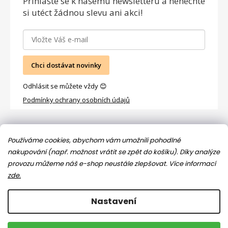
Přihlašte se
k našemu newsletteru a nenechte
si utéct žádnou slevu ani akci!
Chci dostávat novinky
Odhlásit se můžete vždy 😊
Podmínky ochrany osobních údajů
Facebook
Používáme cookies, abychom vám umožnili pohodlné
nakupování (např. možnost vrátit se zpět do košíku). Díky analýze
provozu můžeme náš e-shop neustále zlepšovat.
Více informací
zde.
Nastavení
Copyright 2026
Jsem máma
. Všechna práva vyhrazena.