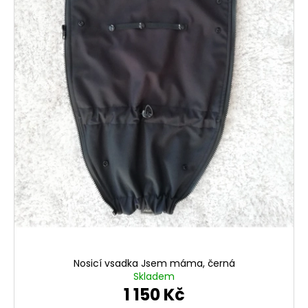
k
t
ů
Nosicí vsadka Jsem máma, černá
Skladem
1 150 Kč