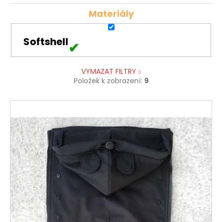
Materiály
Softshell
VYMAZAT FILTRY
Položek k zobrazení:
9
V
ý
p
i
s
p
r
o
d
u