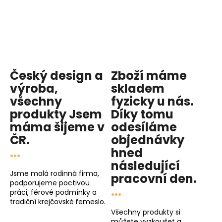
a
c
í
p
r
v
Český design a
Zboží máme
k
y
výroba,
skladem
v
všechny
fyzicky u nás
.
ý
produkty
Jsem
Díky tomu
p
máma
šijeme v
odesíláme
i
ČR.
objednávky
s
...
hned
u
následující
Jsme malá rodinná firma,
pracovní den
.
podporujeme poctivou
...
práci, férové podmínky a
tradiční krejčovské řemeslo.
Všechny produkty si
můžete vyzkoušet a