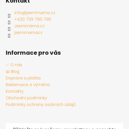
Kontakt
p
a
info
@
jsemmama.cz
t
+420 739 790 790
í
Jsemmáma.cz
jsemmamacz
Informace pro vás
✅ O nás
📖 Blog
Doprava a platba
Reklamace a výměna
Kontakty
Obchodní podmínky
Podmínky ochrany osobních údajů