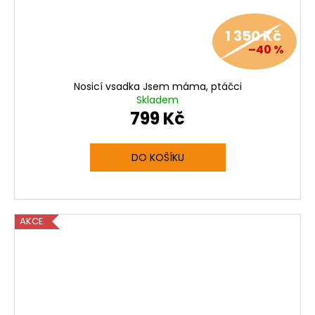
1 350 Kč
–40 %
Nosicí vsadka Jsem máma, ptáčci
Skladem
799 Kč
DO KOŠÍKU
AKCE