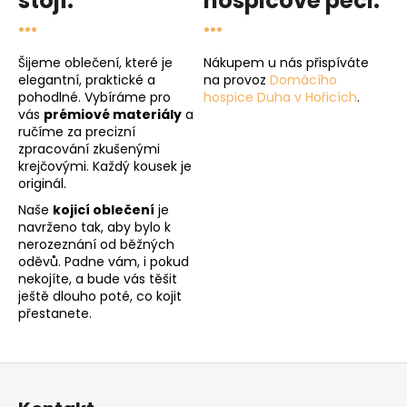
stojí.
hospicové péči
.
...
...
Šijeme oblečení, které je
Nákupem u nás přispíváte
elegantní, praktické a
na provoz
Domácího
pohodlné. Vybíráme pro
hospice Duha v Hořicích
.
vás
prémiové materiály
a
ručíme za precizní
zpracování zkušenými
krejčovými. Každý kousek je
originál.
Naše
kojicí oblečení
je
navrženo tak, aby bylo k
nerozeznání od běžných
oděvů. Padne vám, i pokud
nekojíte, a bude vás těšit
ještě dlouho poté, co kojit
přestanete.
Z
á