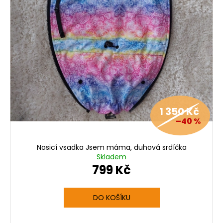
1 350 Kč
–40 %
Nosicí vsadka Jsem máma, duhová srdíčka
Skladem
799 Kč
DO KOŠÍKU