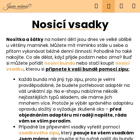
K
Přejít
Hledat
Náku
M
Přihlášen
na
o
obsah
Zpět
Zpět
košík
š
Nosicí vsadky
í
C
k
Nosítka a šátky
na nošení dětí jsou dnes ve velké oblibě
o
u většiny maminek. Můžete mít miminko stále u sebe a
p
přitom vykonávat běžné denní činnosti. Pohodlně ho také
o
nakojíte. Co ale dělat, když přijde podzim nebo zima? Buď
si můžete pořídit
nosicí bundu
nebo stačí koupit
nosicí
t
vsadku
, kterou si
připnete k vaší bundě pomocí zipu:
ř
Každá bunda má jiný typ zipu, proto je velmi
e
pravděpodobné, že budete potřebovat adaptér na
b
váš unikátní zip. Na e-shopu nabízíme několik
u
nejčastějších typů skladem, ale máme jich
mnohem více. Protože je výběr správného adaptéru
j
opravdu složitý a vyžaduje zkušené oko –
před
e
objednáním adaptéru mi raději napište, ráda
vám se vším poradím
.
t
Případně lze připevnění vsadky vyřešit pomocí
e
vsadkového zipu
, který
pasuje ke všem vsadkám
n
Jsem máma
, ale musíte si ho ručně našít do bundy