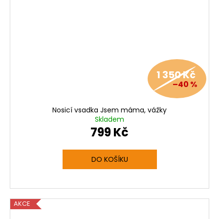
1 350 Kč
–40 %
Nosicí vsadka Jsem máma, vážky
Skladem
799 Kč
DO KOŠÍKU
AKCE