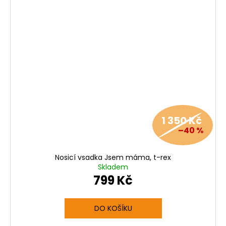
1 350 Kč
–40 %
Nosicí vsadka Jsem máma, t-rex
Skladem
799 Kč
DO KOŠÍKU