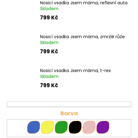
č
Nosicí vsadka Jsem máma, reflexní auta
u
Skladem
j
799 Kč
e
m
e
Nosicí vsadka Jsem máma, zmrzlé růže
Skladem
799 Kč
Nosicí vsadka Jsem máma, t-rex
Skladem
799 Kč
Barva