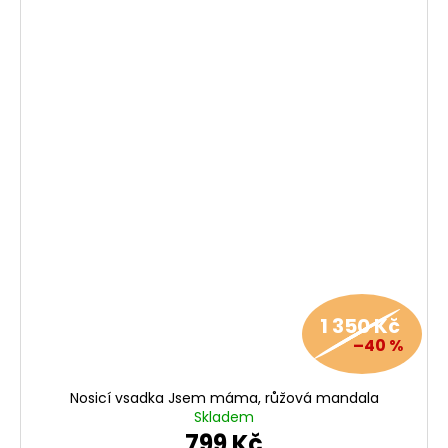
1 350 Kč
–40 %
Nosicí vsadka Jsem máma, růžová mandala
Skladem
799 Kč