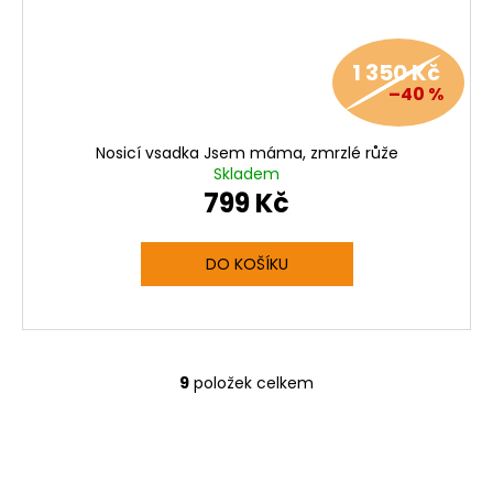
1 350 Kč
–40 %
Nosicí vsadka Jsem máma, zmrzlé růže
Skladem
799 Kč
DO KOŠÍKU
9
položek celkem
O
v
l
á
d