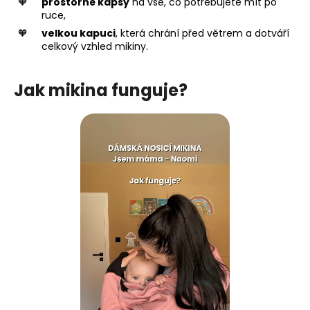
prostorné kapsy
na vše, co potřebujete mít po
ruce,
velkou kapuci
, která chrání před větrem a dotváří
celkový vzhled mikiny.
Jak mikina funguje?