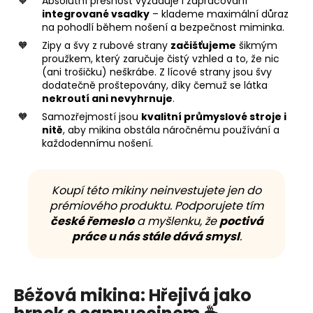
Absolutní přesnost vyžaduje i zapracování
integrované vsadky
– klademe maximální důraz
na pohodlí během nošení a bezpečnost miminka.
Zipy a švy z rubové strany
začišťujeme
šikmým
proužkem, který zaručuje čistý vzhled a to, že nic
(ani trošičku) neškrábe. Z lícové strany jsou švy
dodatečně proštepovány, díky čemuž se látka
nekroutí ani nevyhrnuje
.
Samozřejmostí jsou
kvalitní průmyslové stroje i
nitě
, aby mikina obstála náročnému používání a
každodennímu nošení.
Koupí této mikiny neinvestujete jen do
prémiového produktu. Podporujete tím
české řemeslo
a myšlenku, že
poctivá
práce u nás stále dává smysl
.
Béžová mikina: Hřejivá jako