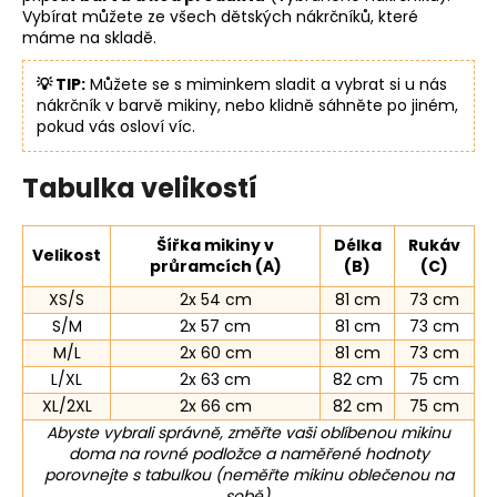
Vybírat můžete ze všech dětských nákrčníků, které
máme na skladě.
💡 TIP:
Můžete se s miminkem sladit a vybrat si u nás
nákrčník v barvě mikiny, nebo klidně sáhněte po jiném,
pokud vás osloví víc.
Tabulka velikostí
Šířka mikiny v
Délka
Rukáv
Velikost
průramcích (A)
(B)
(C)
XS/S
2x 54 cm
81 cm
73 cm
S/M
2x 57 cm
81 cm
73 cm
M/L
2x 60 cm
81 cm
73 cm
L/XL
2x 63 cm
82 cm
75 cm
XL/2XL
2x 66 cm
82 cm
75 cm
Abyste vybrali správně, změřte vaši oblíbenou mikinu
doma na rovné podložce a naměřené hodnoty
porovnejte s tabulkou (neměřte mikinu oblečenou na
sobě).