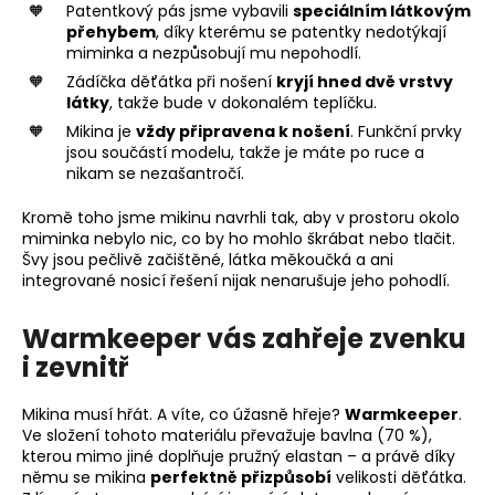
Patentkový pás jsme vybavili
speciálním látkovým
přehybem
, díky kterému se patentky nedotýkají
miminka a nezpůsobují mu nepohodlí.
Zádíčka děťátka při nošení
kryjí hned dvě vrstvy
látky
, takže bude v dokonalém teplíčku.
Mikina je
vždy připravena k nošení
. Funkční prvky
jsou součástí modelu, takže je máte po ruce a
nikam se nezašantročí.
Kromě toho jsme mikinu navrhli tak, aby v prostoru okolo
miminka nebylo nic, co by ho mohlo škrábat nebo tlačit.
Švy jsou pečlivě začištěné, látka měkoučká a ani
integrované nosicí řešení nijak nenarušuje jeho pohodlí.
Warmkeeper vás zahřeje zvenku
i zevnitř
Mikina musí hřát. A víte, co úžasně hřeje?
Warmkeeper
.
Ve složení tohoto materiálu převažuje bavlna (70 %),
kterou mimo jiné doplňuje pružný elastan – a právě díky
němu se mikina
perfektně přizpůsobí
velikosti děťátka.