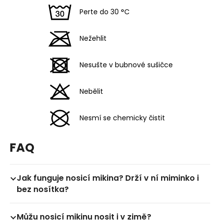
Perte do 30 °C
Nežehlit
Nesušte v bubnové sušičce
Nebělit
Nesmí se chemicky čistit
FAQ
Jak funguje nosicí mikina? Drží v ní miminko i
bez nosítka?
Ne. Nosicí mikina v sobě nemá zabudovaný nosicí
Můžu nosicí mikinu nosit i v zimě?
mechanismus, který by miminko držel. Celý systém