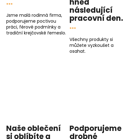
...
hned
následující
Jsme malá rodinná firma,
pracovní den
.
podporujeme poctivou
...
práci, férové podmínky a
tradiční krejčovské řemeslo.
Všechny produkty si
můžete vyzkoušet a
osahat.
Naše oblečení
Podporujeme
si oblíbíte a
drobné