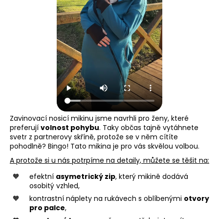
Zavinovací nosicí mikinu jsme navrhli pro ženy, které
preferují
volnost pohybu
. Taky občas tajně vytáhnete
svetr z partnerovy skříně, protože se v něm cítíte
pohodlně? Bingo! Tato mikina je pro vás skvělou volbou.
A protože si u nás potrpíme na detaily, můžete se těšit na:
efektní
asymetrický zip
, který mikině dodává
osobitý vzhled,
kontrastní náplety na rukávech s oblíbenými
otvory
pro palce
,