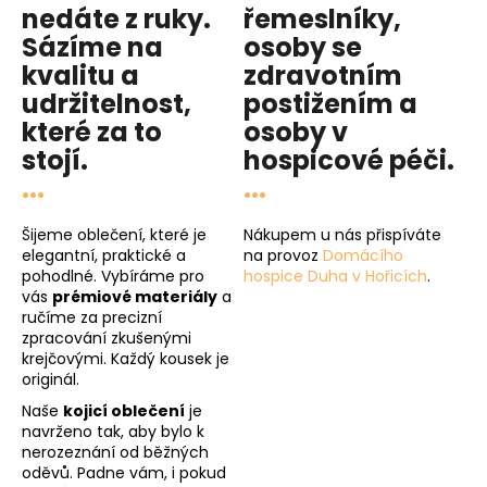
nedáte z ruky.
řemeslníky,
Sázíme na
osoby se
kvalitu
a
zdravotním
udržitelnost
,
postižením a
které za to
osoby v
stojí.
hospicové péči
.
...
...
Šijeme oblečení, které je
Nákupem u nás přispíváte
elegantní, praktické a
na provoz
Domácího
pohodlné. Vybíráme pro
hospice Duha v Hořicích
.
vás
prémiové materiály
a
ručíme za precizní
zpracování zkušenými
krejčovými. Každý kousek je
originál.
Naše
kojicí oblečení
je
navrženo tak, aby bylo k
nerozeznání od běžných
oděvů. Padne vám, i pokud