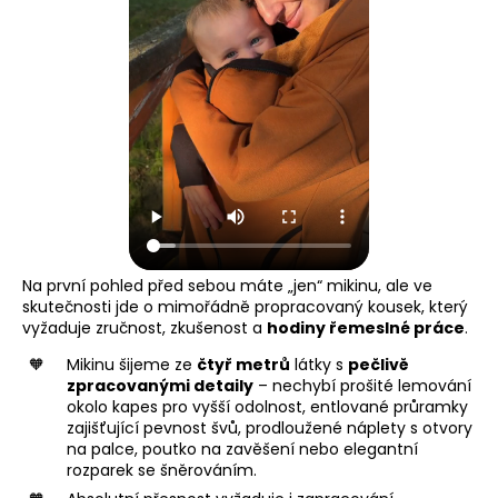
Na první pohled před sebou máte „jen“ mikinu, ale ve
skutečnosti jde o mimořádně propracovaný kousek, který
vyžaduje zručnost, zkušenost a
hodiny řemeslné práce
.
Mikinu šijeme ze
čtyř metrů
látky s
pečlivě
zpracovanými detaily
– nechybí prošité lemování
okolo kapes pro vyšší odolnost, entlované průramky
zajišťující pevnost švů, prodloužené náplety s otvory
na palce, poutko na zavěšení nebo elegantní
rozparek se šněrováním.