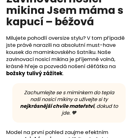
č
je
mikina Jsem máma s
0,0
u
z
j
kapucí – béžová
5
e
hvězdiček.
m
e
Milujete pohodlí oversize stylu? V tom případě
jste právě narazili na absolutní must-have
kousek do maminkovského šatníku. Naše
zavinovací nosicí mikina je příjemně volná,
krásně hřeje a pozvedá nošení děťátka na
božsky tulivý zážitek
.
Zachumlejte se s miminkem do tepla
naší nosicí mikiny a užívejte si ty
nejkrásnější chvíle mateřství
, dokud to
jde. 🧡
Model na první pohled zaujme efektním