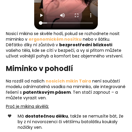
Nosicí mikina se skvěle hodí, pokud se rozhodnete nosit
miminko v
ergonomickém nosítku
nebo v šátku.
Děťátko díky ní zůstává v
bezprostřední blízkosti
vašeho těla, kde se cítí v bezpečí, a vy si přitom můžete
užívat volnější pohyb a komfort bez objemného vrstvení.
Miminko v pohodlí
Na rozdíl od našich
nosicích mikin Taira
není součástí
modelu odnímatelná vsadka na miminko, ale integrované
řešení s
patentkovým pásem
. Ten stačí zapnout – a
můžete vyrazit ven.
Proč je mikina skvělá:
Má
dostatečnou délku
, takže se nemusíte bát, že
by z ní novorozenci či většímu batolátku koukaly
nožičky ven.