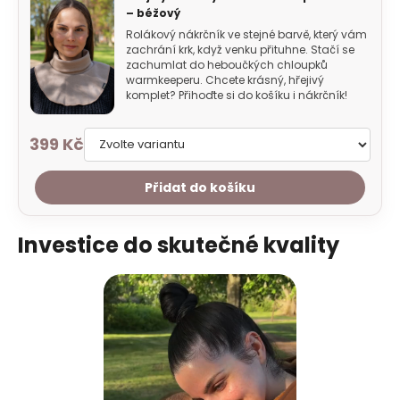
– béžový
Rolákový nákrčník ve stejné barvě, který vám
zachrání krk, když venku přituhne. Stačí se
zachumlat do heboučkých chloupků
warmkeeperu. Chcete krásný, hřejivý
komplet? Přihoďte si do košíku i nákrčník!
399 Kč
Přidat do košíku
Investice do skutečné kvality