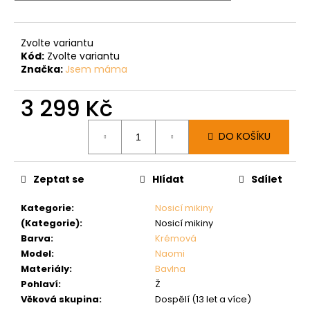
Zvolte variantu
Kód:
Zvolte variantu
Značka:
Jsem máma
3 299 Kč
Měrná
DO KOŠÍKU
cena:
Zeptat se
Hlídat
Sdílet
Kategorie
:
Nosicí mikiny
(Kategorie)
:
Nosicí mikiny
Barva
:
Krémová
Model
:
Naomi
Materiály
:
Bavlna
Pohlaví
:
Ž
Věková skupina
:
Dospělí (13 let a více)