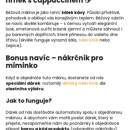
hrnek s cappuccinem ☕
Béžová mikina je jako ranní
šálek kávy
. Působí přívětivě,
pohodově a obklopí vás konejšivým teplem. Béžový odstín
se navíc skvěle kombinuje – s černou vytváří elegantní
look, smetanová outfit krásně zjemní a můžete sáhnout i
po barevných doplňcích, které přinesou do vašeho dne
šťávu (skvěle funguje výrazná šála,
nákrčník
nebo
čepice).
Bonus navíc – nákrčník pro
miminko
Když si objednáte tuto mikinu, dostanete od nás
speciální dárek
: roztomilý
dětský nákrčník
dle
vlastního výběru
.
Jak to funguje?
Dárek od nás dostáváte automaticky spolu s objednanou
mikinou. A abychom vám mohli poslat dárek, který si
přejete, nezapomeňte nám do poznámky k objednávce
připsat
barvu a kód produktu
(vybraného nákrčníku).