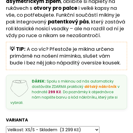
asymetrickým zipem
, oblíbíte si náplety na
rukávech s
otvory pro palce
i velké kapsy na
vše, co potřebujete. Funkční součástí mikiny je
pak integrovaný
patentkový pás
, který zastává
roli klasické nosicí vsadky – ale na rozdíl od ní je
vždy po ruce a nikam se nezašantročí.
💡 TIP:
A co víc? Přestože je mikina určena
primárně na nošení miminka, slušet vám
bude i bez něj jako nápaditý oversize kousek.
DÁREK:
Spolu s mikinou od nás automaticky
dostáváte ZDARMA praktický
dětský nákrčník
v
hodnotě
299 Kč
. Do poznámky k objednávce
nám napište barvu a kód nákrčníku, který jste si
vybrali.
VARIANTA