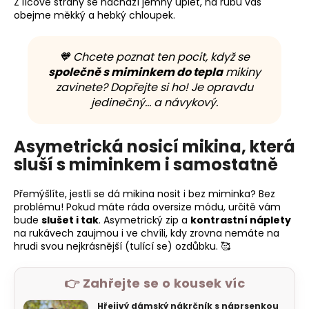
Z lícové strany se nachází jemný úplet, na rubu vás
obejme měkký a hebký chloupek.
🧡 Chcete poznat ten pocit, když se
společně s miminkem do tepla
mikiny
zavinete? Dopřejte si ho! Je opravdu
jedinečný… a návykový.
Asymetrická nosicí mikina, která
sluší s miminkem i samostatně
Přemýšlíte, jestli se dá mikina nosit i bez miminka? Bez
problému! Pokud máte ráda oversize módu, určitě vám
bude
slušet i tak
. Asymetrický zip a
kontrastní náplety
na rukávech zaujmou i ve chvíli, kdy zrovna nemáte na
hrudi svou nejkrásnější (tulící se) ozdůbku. 🥰
👉 Zahřejte se o kousek víc
Hřejivý dámský nákrčník s náprsenkou