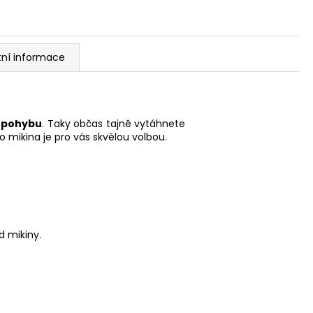
tní informace
t pohybu
. Taky občas tajně vytáhnete
o mikina je pro vás skvělou volbou.
d mikiny.