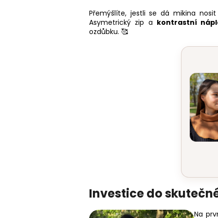
Přemýšlíte, jestli se dá mikina n
Asymetrický zip a
kontrastní nápl
ozdůbku. 🥰
Investice do skutečné
Na prv