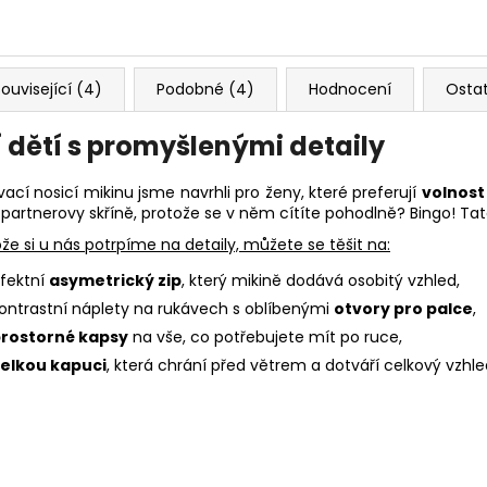
ouvisející (4)
Podobné (4)
Hodnocení
Osta
 dětí s promyšlenými detaily
ací nosicí mikinu jsme navrhli pro ženy, které preferují
volnos
 partnerovy skříně, protože se v něm cítíte pohodlně? Bingo! Tat
že si u nás potrpíme na detaily, můžete se těšit na:
fektní
asymetrický zip
, který mikině dodává osobitý vzhled,
ontrastní náplety na rukávech s oblíbenými
otvory pro palce
,
rostorné kapsy
na vše, co potřebujete mít po ruce,
elkou kapuci
, která chrání před větrem a dotváří celkový vzhle