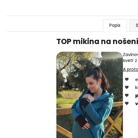
Popis
S
TOP mikina na nošení
Zavinov
svetr z
A proto
e
k
p
v