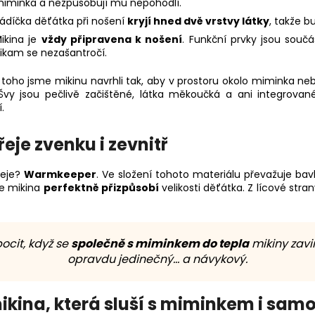
iminka a nezpůsobují mu nepohodlí.
ádíčka děťátka při nošení
kryjí hned dvě vrstvy látky
, takže b
ikina je
vždy připravena k nošení
. Funkční prvky jsou souč
ikam se nezašantročí.
toho jsme mikinu navrhli tak, aby v prostoru okolo miminka ne
. Švy jsou pečlivě začištěné, látka měkoučká a ani integrovan
.
je zvenku i zevnitř
řeje?
Warmkeeper
. Ve složení tohoto materiálu převažuje bav
se mikina
perfektně přizpůsobí
velikosti děťátka. Z lícové str
ocit, když se
společně s miminkem do tepla
mikiny zavin
opravdu jedinečný… a návykový.
ikina, která sluší s miminkem i sam