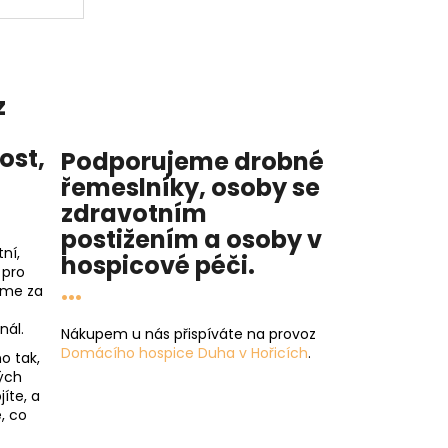
z
nost
,
Podporujeme drobné
řemeslníky, osoby se
zdravotním
postižením a osoby v
ní,
hospicové péči
.
 pro
...
íme za
nál.
Nákupem u nás přispíváte na provoz
Domácího hospice Duha v Hořicích
.
o tak,
ých
íte, a
, co