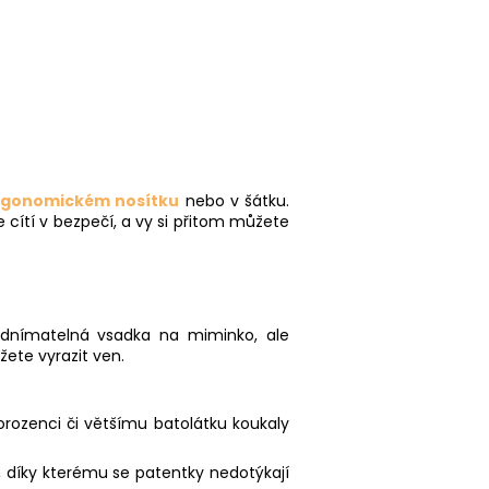
rgonomickém nosítku
nebo v šátku.
 cítí v bezpečí, a vy si přitom můžete
dnímatelná vsadka na miminko, ale
žete vyrazit ven.
orozenci či většímu batolátku koukaly
, díky kterému se patentky nedotýkají