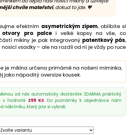
minkem do tepla naší nosicí mikiny a užívejte
nější chvíle mateřství
, dokud to jde. 🧡
zaujme efektním
asymetrickým zipem
, oblíbíte si
s
otvory pro palce
i velké kapsy na vše, co
částí mikiny je pak integrovaný
patentkový pás
,
é nosicí vsadky – ale na rozdíl od ní je vždy po ruce
že je mikina určena primárně na nošení miminka,
j jako nápaditý oversize kousek.
ikinou od nás automaticky dostáváte ZDARMA praktický
k
v hodnotě
299 Kč
. Do poznámky k objednávce nám
 nákrčníku, který jste si vybrali.