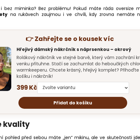
osit i bez miminka? Bez problému! Pokud máte ráda oversize
ety
na rukávech zaujmou i ve chvíli, kdy zrovna nemáte na 
👉 Zahřejte se o kousek víc
Hřejivý dámský nákrčník s náprsenkou – okrový
Rolákový nákrčník ve stejné barvě, který vám zachrání kr
venku přituhne. Stačí se zachumlat do heboučkých chl
warmkeeperu. Chcete krásný, hřejivý komplet? Přihoďte 
košíku i nákrčník!
399 Kč
Přidat do košíku
 kvality
ní pohled před sebou máte „jen“ mikinu, ale ve skutečnosti 