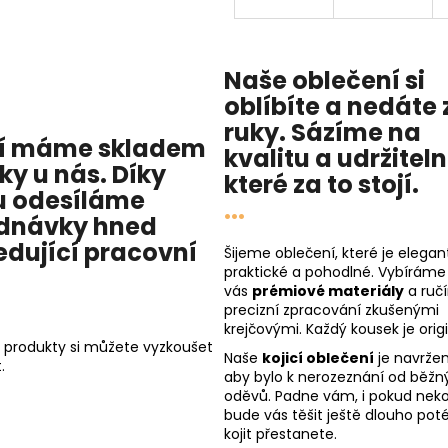
Naše oblečení si
oblíbíte a nedáte 
ruky. Sázíme na
í máme skladem
kvalitu
a
udržitel
cky u nás
. Díky
které za to stojí.
 odesíláme
...
dnávky hned
edující pracovní
Šijeme oblečení, které je elegant
praktické a pohodlné. Vybíráme
vás
prémiové materiály
a ruč
precizní zpracování zkušenými
krejčovými. Každý kousek je origi
 produkty si můžete vyzkoušet
Naše
kojicí oblečení
je navržen
.
aby bylo k nerozeznání od běžn
oděvů. Padne vám, i pokud nekoj
bude vás těšit ještě dlouho poté
kojit přestanete.