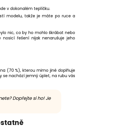
ude v dokonalém teplíčku.
ástí modelu, takže je máte po ruce a
bylo nic, co by ho mohlo škrábat nebo
é nosicí řešení nijak nenarušuje jeho
lna (70 %), kterou mimo jiné doplňuje
any se nachází jemný úplet, na rubu vás
ete? Dopřejte si ho! Je
ostatně