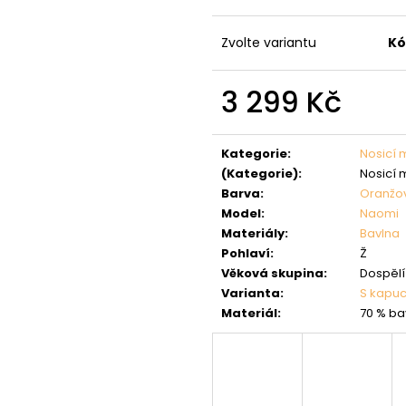
Zvolte variantu
Kó
3 299 Kč
Měrná
cena:
Kategorie
:
Nosicí 
(Kategorie)
:
Nosicí 
Barva
:
Oranžo
Model
:
Naomi
Materiály
:
Bavlna
Pohlaví
:
Ž
Věková skupina
:
Dospělí 
Varianta
:
S kapuc
Materiál
:
70 % ba