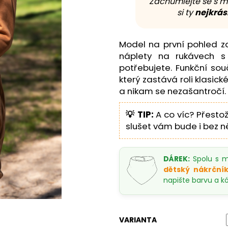
Zachumlejte se s mi
si ty
nejkrás
Model na první pohled 
náplety na rukávech 
potřebujete. Funkční sou
který zastává roli klasick
a nikam se nezašantročí.
💡 TIP:
A co víc? Přesto
slušet vám bude i bez ně
DÁREK:
Spolu s m
dětský nákrční
napište barvu a kód
VARIANTA