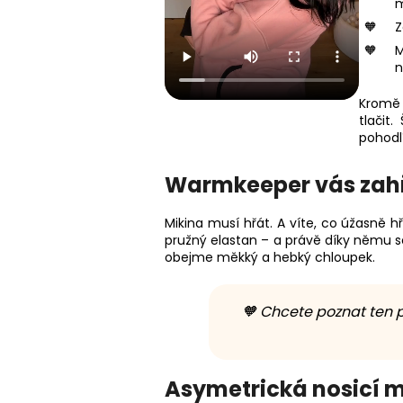
m
Z
M
n
Kromě 
tlačit
pohodlí
Warmkeeper vás zahře
Mikina musí hřát. A víte, co úžasně h
pružný elastan – a právě díky němu 
obejme měkký a hebký chloupek.
🧡 Chcete poznat ten p
Asymetrická nosicí m