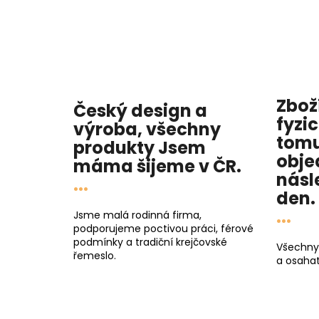
Zbož
Český design a
fyzi
výroba, všechny
tomu
produkty
Jsem
obje
máma
šijeme v ČR.
násl
...
den
.
...
Jsme malá rodinná firma,
podporujeme poctivou práci, férové
podmínky a tradiční krejčovské
Všechny
řemeslo.
a osahat