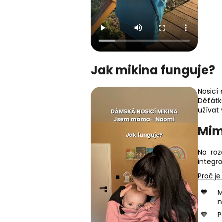
Jak mikina funguje?
Nosicí
Děťátk
užívat
Mim
Na roz
integr
Proč je
n
P