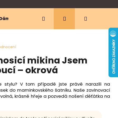
Hledat
Přihlášení
Nákupní
Dámské oblečení
Ergonomická nosítka
košík
odnocení
nosicí mikina Jsem
ucí – okrová
ze stylu? V tom případě jste právě narazili na
sek do maminkovského šatníku. Naše zavinovací
ě volná, krásně hřeje a pozvedá nošení děťátka na