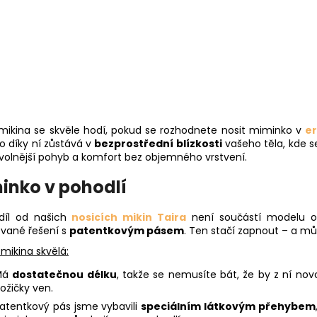
 mikina se skvěle hodí, pokud se rozhodnete nosit miminko v
e
o díky ní zůstává v
bezprostřední blízkosti
vašeho těla, kde se
 volnější pohyb a komfort bez objemného vrstvení.
inko v pohodlí
díl od našich
nosicích mikin Taira
není součástí modelu o
ované řešení s
patentkovým pásem
. Ten stačí zapnout – a mů
 mikina skvělá:
Má
dostatečnou délku
, takže se nemusíte bát, že by z ní nov
ožičky ven.
atentkový pás jsme vybavili
speciálním látkovým přehybem