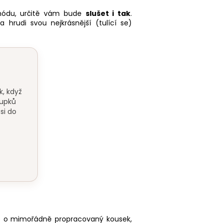
 módu, určitě vám bude
slušet i tak
.
hrudi svou nejkrásnější (tulící se)
k, když
oupků
si do
jde o mimořádně propracovaný kousek,