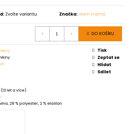
d:
Zvolte variantu
Značka:
Jsem máma
DO KOŠÍKU
Tisk
mikiny
mikiny
Zeptat se
vá
Hlídat
Sdílet
(13 let a více)
í
vlna, 28 % polyester, 2 % elastan