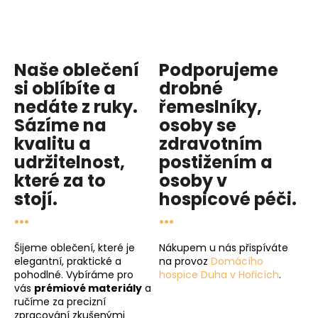
Naše oblečení
Podporujeme
si oblíbíte a
drobné
nedáte z ruky.
řemeslníky,
Sázíme na
osoby se
kvalitu
a
zdravotním
udržitelnost
,
postižením a
které za to
osoby v
stojí.
hospicové péči
.
...
...
Šijeme oblečení, které je
Nákupem u nás přispíváte
elegantní, praktické a
na provoz
Domácího
pohodlné. Vybíráme pro
hospice Duha v Hořicích
.
vás
prémiové materiály
a
ručíme za precizní
zpracování zkušenými