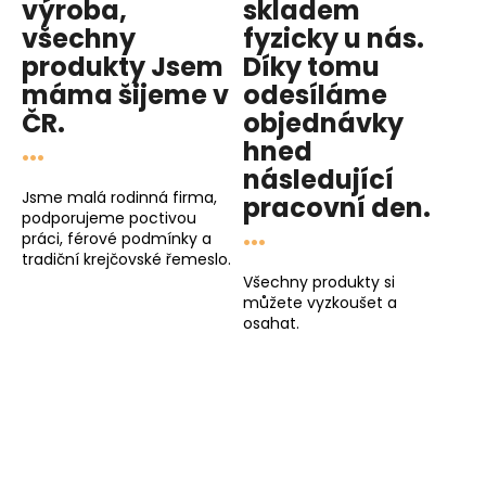
výroba,
skladem
všechny
fyzicky u nás
.
produkty
Jsem
Díky tomu
máma
šijeme v
odesíláme
ČR.
objednávky
...
hned
následující
Jsme malá rodinná firma,
pracovní den
.
podporujeme poctivou
...
práci, férové podmínky a
tradiční krejčovské řemeslo.
Všechny produkty si
můžete vyzkoušet a
osahat.