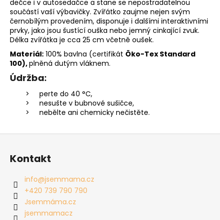
dečce i v autosedačce a stane se nepostradatelnou
součástí vaší výbavičky. Zvířátko zaujme nejen svým
černobílým provedením, disponuje i dalšími interaktivními
prvky, jako jsou šustící ouška nebo jemný cinkající zvuk.
Délka zvířátka je cca 25 cm včetně oušek.
Materiál:
100% bavlna (
certifikát
Öko-Tex Standard
100),
plněná dutým vláknem.
Údržba:
perte do 40 °C,
nesušte v bubnové sušičce,
nebělte ani chemicky nečistěte.
Z
á
Kontakt
p
a
info
@
jsemmama.cz
t
+420 739 790 790
í
Jsemmáma.cz
jsemmamacz