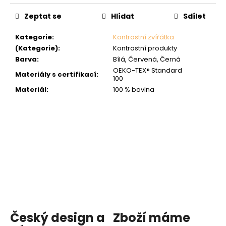
Zeptat se
Hlídat
Sdílet
Kategorie
:
Kontrastní zvířátka
(Kategorie)
:
Kontrastní produkty
Barva
:
Bílá, Červená, Černá
OEKO-TEX® Standard
Materiály s certifikací
:
100
Materiál
:
100 % bavlna
Český design a
Zboží máme