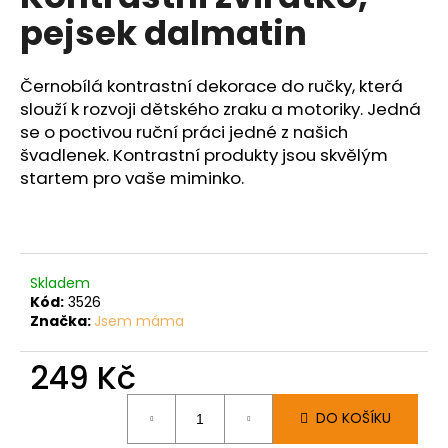
č
je
pejsek dalmatin
0,0
u
z
j
5
e
hvězdiček.
Černobílá kontrastní dekorace do ručky, která
m
slouží k rozvoji dětského zraku a motoriky. Jedná
e
se o poctivou ruční práci jedné z našich
švadlenek. Kontrastní produkty jsou skvělým
startem pro vaše miminko.
Skladem
Kód:
3526
Značka:
Jsem máma
249 Kč
Měrná
DO KOŠÍKU
cena: