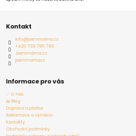
Z
á
Kontakt
p
a
info
@
jsemmama.cz
t
+420 739 790 790
í
Jsemmáma.cz
jsemmamacz
Informace pro vás
✅ O nás
📖 Blog
Doprava a platba
Reklamace a výměna
Kontakty
Obchodní podmínky