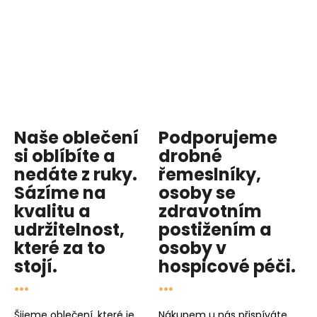
Naše oblečení
Podporujeme
si oblíbíte a
drobné
nedáte z ruky.
řemeslníky,
Sázíme na
osoby se
kvalitu
a
zdravotním
udržitelnost
,
postižením a
které za to
osoby v
stojí.
hospicové péči
.
...
...
Šijeme oblečení, které je
Nákupem u nás přispíváte