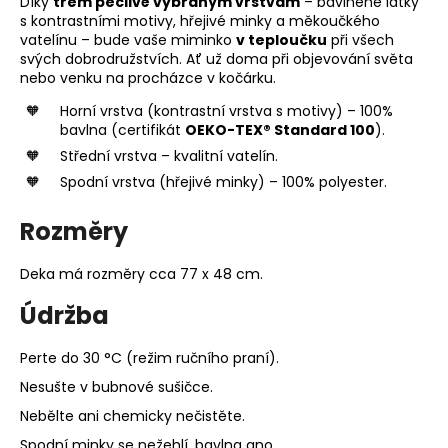
Díky
třem pečlivě vybraným vrstvám
– bavlněné látky
s kontrastními motivy, hřejivé minky a měkoučkého
vatelínu – bude vaše miminko
v teploučku
při všech
svých dobrodružstvích. Ať už doma při objevování světa
nebo venku na procházce v kočárku.
Horní vrstva (kontrastní vrstva s motivy) – 100%
bavlna (certifikát
OEKO-TEX® Standard 100
).
Střední vrstva – kvalitní vatelín.
Spodní vrstva (hřejivé minky) – 100% polyester.
Rozměry
Deka má rozměry cca 77 x 48 cm.
Údržba
Perte do 30 °C (režim ručního praní).
Nesušte v bubnové sušičce.
Nebělte ani chemicky nečistěte.
Spodní minky se nežehlí, bavlna ano.