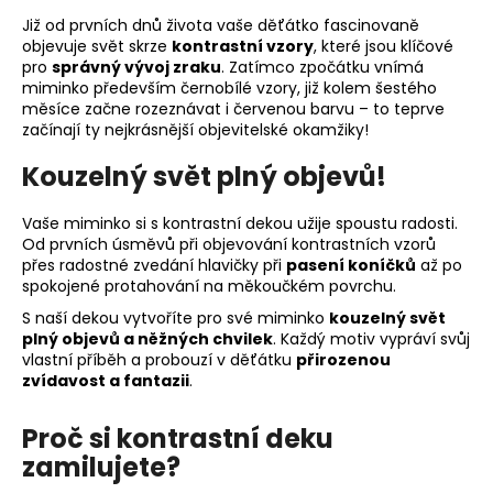
Již od prvních dnů života vaše děťátko fascinovaně
objevuje svět skrze
kontrastní vzory
, které jsou klíčové
pro
správný vývoj zraku
. Zatímco zpočátku vnímá
miminko především černobílé vzory, již kolem šestého
měsíce začne rozeznávat i červenou barvu – to teprve
začínají ty nejkrásnější objevitelské okamžiky!
Kouzelný svět plný objevů!
Vaše miminko si s kontrastní dekou užije spoustu radosti.
Od prvních úsměvů při objevování kontrastních vzorů
přes radostné zvedání hlavičky při
pasení koníčků
až po
spokojené protahování na měkoučkém povrchu.
S naší dekou vytvoříte pro své miminko
kouzelný svět
plný objevů a něžných chvilek
. Každý motiv vypráví svůj
vlastní příběh a probouzí v děťátku
přirozenou
zvídavost a fantazii
.
Proč si kontrastní deku
zamilujete?