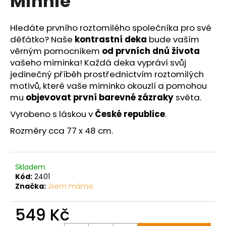
Minnie
č
z
u
5
j
hvězdiček.
Hledáte prvního roztomilého společníka pro své
e
děťátko? Naše
kontrastní deka
bude vaším
m
věrným pomocníkem
od prvních dnů života
e
vašeho miminka! Každá deka vypráví svůj
jedinečný příběh prostřednictvím roztomilých
motivů, které vaše miminko okouzlí a pomohou
mu
objevovat první barevné zázraky
světa.
Vyrobeno s láskou v
České republice
.
Rozměry cca 77 x 48 cm.
Skladem
Kód:
2401
Značka:
Jsem máma
549 Kč