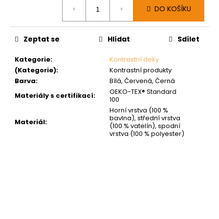
Měrná
DO KOŠÍKU
cena:
Zeptat se
Hlídat
Sdílet
Kategorie
:
Kontrastní deky
(Kategorie)
:
Kontrastní produkty
Barva
:
Bílá, Červená, Černá
OEKO-TEX® Standard
Materiály s certifikací
:
100
Horní vrstva (100 %
bavlna), střední vrstva
Materiál
:
(100 % vatelín), spodní
vrstva (100 % polyester)