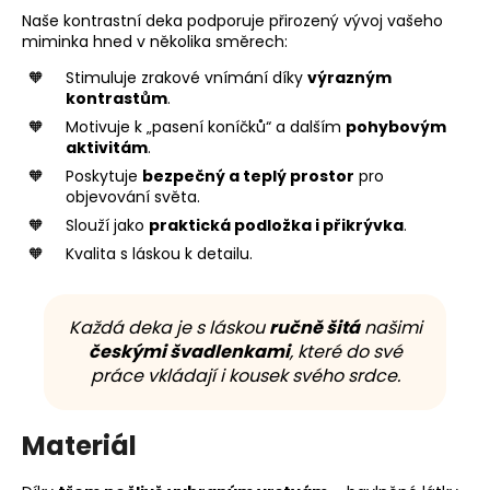
Naše kontrastní deka podporuje přirozený vývoj vašeho
miminka hned v několika směrech:
Stimuluje zrakové vnímání díky
výrazným
kontrastům
.
Motivuje k „pasení koníčků“ a dalším
pohybovým
aktivitám
.
Poskytuje
bezpečný a teplý prostor
pro
objevování světa.
Slouží jako
praktická podložka i přikrývka
.
Kvalita s láskou k detailu.
Každá deka je s láskou
ručně šitá
našimi
českými švadlenkami
, které do své
práce vkládají i kousek svého srdce.
Materiál