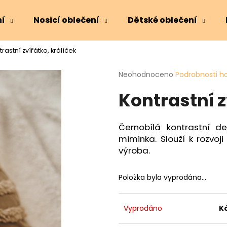
ní
Nosicí oblečení
Dětské oblečení
rastní zvířátko, králíček
Co potřebujete najít?
Průměrné
Neohodnoceno
Podrobnosti h
hodnocení
Kontrastní z
produktu
HLEDAT
je
0,0
z
Černobílá kontrastní d
5
Doporučujeme
miminka. Slouží k rozvoj
hvězdiček.
výroba.
Položka byla vyprodána…
Vyprodáno
K