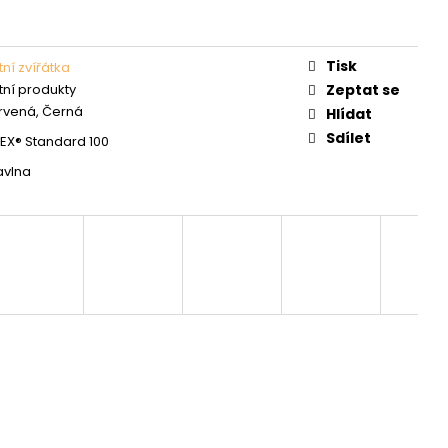
Tisk
ní zvířátka
tní produkty
Zeptat se
ervená, Černá
Hlídat
Sdílet
X® Standard 100
avlna