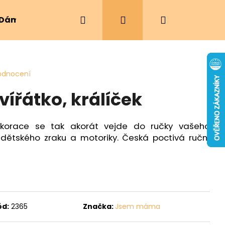
Hledat
Přihlášení
Nákupní
Dámské oblečení
Ergonomická nosítka
košík
odnocení
vířátko, králíček
ekorace se tak akorát vejde do ručky vašeho
i dětského zraku a motoriky. Česká poctivá ruční
ód:
2365
Značka:
Jsem máma