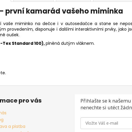
 – první kamarád vašeho miminka
ví vaše miminko na dečce i v autosedačce a stane se nepost
m provedením, disponuje i dalšími interaktivními prvky, jako js
tně oušek.
-Tex Standard 100),
plněná dutým vláknem.
te.
rmace pro vás
Přihlašte se
k našemu 
nenechte si utéct žádn
nás
og
ava a platba