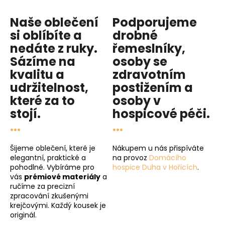
Naše oblečení
Podporujeme
si oblíbíte a
drobné
nedáte z ruky.
řemeslníky,
Sázíme na
osoby se
kvalitu
a
zdravotním
udržitelnost
,
postižením a
které za to
osoby v
stojí.
hospicové péči
.
...
...
Šijeme oblečení, které je
Nákupem u nás přispíváte
elegantní, praktické a
na provoz
Domácího
pohodlné. Vybíráme pro
hospice Duha v Hořicích
.
vás
prémiové materiály
a
ručíme za precizní
zpracování zkušenými
krejčovými. Každý kousek je
originál.