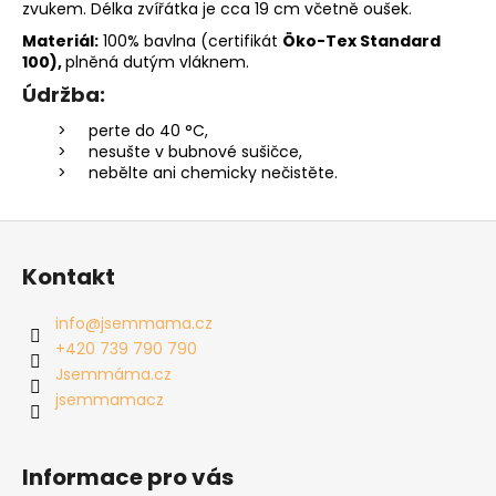
zvukem. Délka zvířátka je cca 19 cm včetně oušek.
Materiál:
100% bavlna (
certifikát
Öko-Tex Standard
100),
plněná dutým vláknem.
Údržba:
perte do 40 °C,
nesušte v bubnové sušičce,
nebělte ani chemicky nečistěte.
Z
á
Kontakt
p
a
info
@
jsemmama.cz
t
+420 739 790 790
í
Jsemmáma.cz
jsemmamacz
Informace pro vás