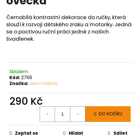
ovečka
č
z
u
5
j
hvězdiček.
Černobílá kontrastní dekorace do ručky, která
e
slouží k rozvoji dětského zraku a motoriky. Jedná
m
se o poctivou ruční práci jedné z našich
e
švadlenek.
Skladem
Kód:
2766
Značka:
Jsem máma
290 Kč
Měrná
DO KOŠÍKU
cena:
Zeptat se
Hlídat
Sdílet