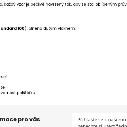
, každý vzor je pečlivě navržený tak, aby se stal oblíbeným prů
tandard 100
), plněno dutým vláknem.
raní
ěte
ivotnost polštářku
rmace pro vás
Přihlašte se
k našemu 
nenechte si utéct žádn