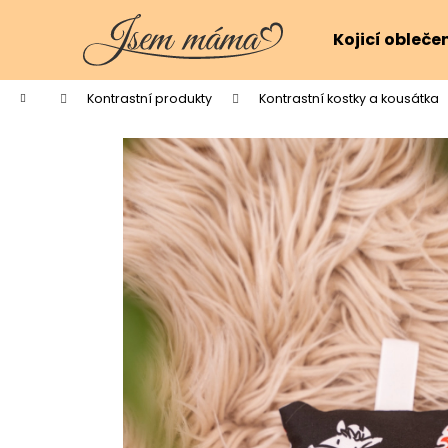
K
Přejít
na
o
Kojicí obleče
obsah
Zpět
Zpět
š
do
do
í
Domů
Kontrastní produkty
Kontrastní kostky a kousátka
k
obchodu
obchodu