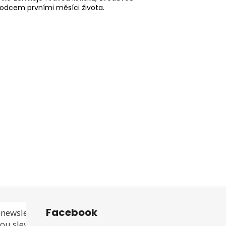
vodcem prvními měsíci života.
Facebook
newsletteru a
ou slevu ani akci!