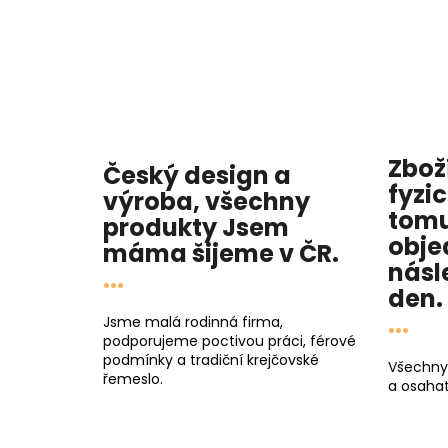
Zbož
Český design a
fyzi
výroba, všechny
tomu
produkty
Jsem
obje
máma
šijeme v ČR.
násl
...
den
.
...
Jsme malá rodinná firma,
podporujeme poctivou práci, férové
podmínky a tradiční krejčovské
Všechny
řemeslo.
a osahat