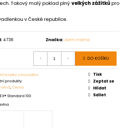
vech. Takový malý poklad plný
velkých zážitků
pro
švadlenkou v České republice.
:
4736
Značka:
Jsem máma
DO KOŠÍKU
Tisk
tní kostky a kousátka
tní produkty
Zeptat se
rvená
,
Černá
Hlídat
Sdílet
X® Standard 100
avlna