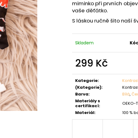
miminko při prvních obje
vaše děťátko.
S láskou ručně šito naší 
Skladem
Kód
299 Kč
Měrná
cena:
Kategorie
:
Kontras
(Kategorie)
:
Kontras
Barva
:
Bílá
,
Če
Materiály s
OEKO-TE
certifikací
:
Materiál
:
100 % b