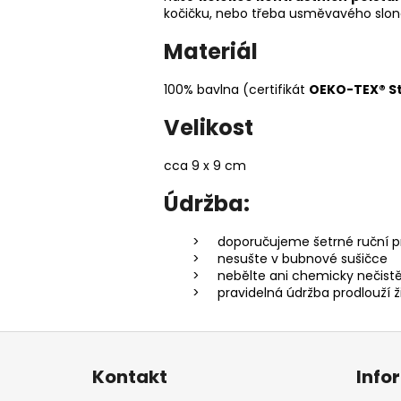
kočičku, nebo třeba usměvavého slona
Materiál
100% bavlna (
certifikát
OEKO-TEX® S
Velikost
cca 9 x 9 cm
Údržba:
doporučujeme šetrné ruční p
nesušte v bubnové sušičce
nebělte ani chemicky nečist
pravidelná údržba prodlouží ž
Z
á
Kontakt
Info
p