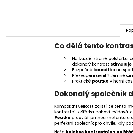
Pop
Co dělá tento kontra
Na každé straně polštářku č
dokonalý kontrast
stimuluje
Bezpečné
kousátko
na spodn
Překvapení uvnitř! Jemné
ci
Praktické
poutko
v horní čás
Dokonalý společník d
Kompaktní velikost zajistí, že tento
kontrastní zvířátka zabaví zvídavá 
Poutko
procvičí jemnou motoriku a a
perfektní společník pro chvíle, kdy p
Naše
kolekce kontrastních polštá