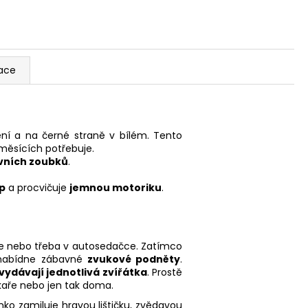
ace
ní a na černé straně v bílém. Tento
měsících potřebuje.
vních zoubků
.
p
a procvičuje
jemnou motoriku
.
ce nebo třeba v autosedačce. Zatímco
a nabídne zábavné
zvukové podněty
.
vydávají jednotlivá zvířátka
. Prostě
ékaře nebo jen tak doma.
ko zamiluje hravou lištičku, zvědavou