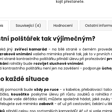
kojit přestanete.
is
Související (4)
Hodnocení
Ostatní inform
stní polštářek tak výjimečným?
eká jiný
zvířecí kamarád
- na bílé straně v černém provede
 zrakové vnímání
vašeho miminka přesně tak, jak to v prvních 
í straně kontrastního polštářku přináší úlevu při prořezávání
pr
nkání
rolničky bude
rozvíjet sluchové vnímání
.
ti kontrastního polštářku není jen na zavěšení - podporuje
úcho
o každé situace
 malý pomocník bude
vždy po ruce
- v kabelce, přebalovací taš
očička,
kousátko
poskytne úlevu při růstu zoubků a rolničk
ž bude vaše děťátko větší, můžete společně hádat, jaké zvuky
otřebujete své miminko
zabavit
- ať už při cestování, čekání u l
řků
přináší celou zoo roztomilých kamarádů! Ať už si vaše mimin