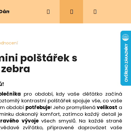
Hledat
Přihlášení
Nákupní
Dámské oblečení
Ergonomická nosítka
košík
odnocení
ini polštářek s
 zebra
ů!
olečníka
pro období, kdy vaše děťátko začíná
oztomilý kontrastní polštářek spojuje vše, co vaše
tém období
potřebuje
! Jeho promyšlená
velikost
a
minku dokonalý komfort, zatímco každý detail je
dravého vývoje
všech smyslů. Na každé straně
vědavé zvířátko, připravené doprovázet vaše