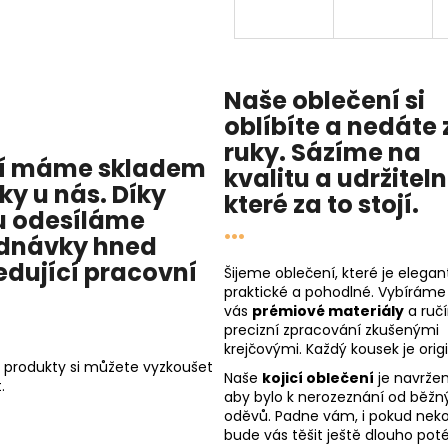
Naše oblečení si
oblíbíte a nedáte 
ruky. Sázíme na
í máme skladem
kvalitu
a
udržitel
cky u nás
. Díky
které za to stojí.
 odesíláme
...
dnávky hned
edující pracovní
Šijeme oblečení, které je elegant
praktické a pohodlné. Vybíráme
vás
prémiové materiály
a ruč
precizní zpracování zkušenými
krejčovými. Každý kousek je origi
 produkty si můžete vyzkoušet
Naše
kojicí oblečení
je navržen
.
aby bylo k nerozeznání od běžn
oděvů. Padne vám, i pokud nekoj
bude vás těšit ještě dlouho poté