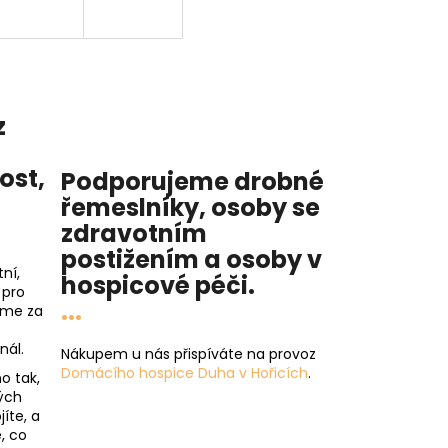
z
nost
,
Podporujeme drobné
řemeslníky, osoby se
zdravotním
postižením a osoby v
ní,
hospicové péči
.
 pro
...
íme za
nál.
Nákupem u nás přispíváte na provoz
Domácího hospice Duha v Hořicích
.
o tak,
ých
íte, a
, co