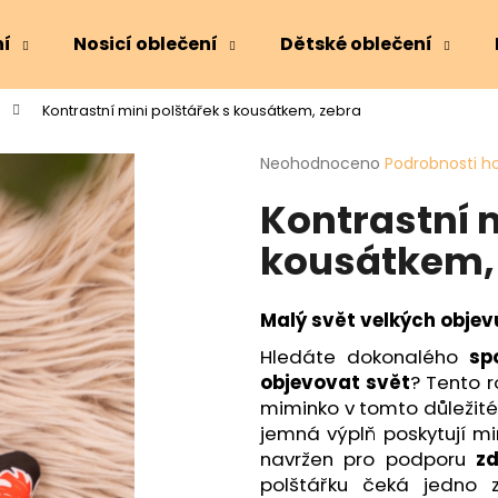
ní
Nosicí oblečení
Dětské oblečení
Kontrastní mini polštářek s kousátkem, zebra
Co potřebujete najít?
Průměrné
Neohodnoceno
Podrobnosti h
hodnocení
Kontrastní m
produktu
HLEDAT
je
kousátkem,
0,0
z
5
Doporučujeme
hvězdiček.
Malý svět velkých objev
Hledáte dokonalého
sp
objevovat svět
? Tento r
miminko v tomto důleži
jemná výplň poskytují mi
navržen pro podporu
z
polštářku čeká jedno z