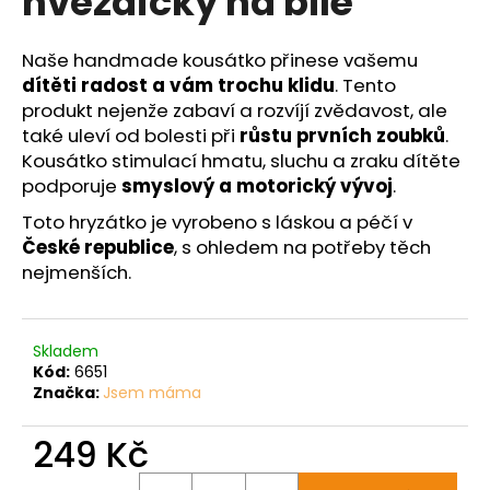
hvězdičky na bílé
č
z
u
5
j
hvězdiček.
Naše handmade kousátko přinese vašemu
e
dítěti radost a vám trochu klidu
. Tento
m
produkt nejenže zabaví a rozvíjí zvědavost, ale
e
také uleví od bolesti při
růstu prvních zoubků
.
Kousátko stimulací hmatu, sluchu a zraku dítěte
podporuje
smyslový a motorický vývoj
.
Toto hryzátko je vyrobeno s láskou a péčí v
České republice
, s ohledem na potřeby těch
nejmenších.
Skladem
Kód:
6651
Značka:
Jsem máma
249 Kč
Měrná