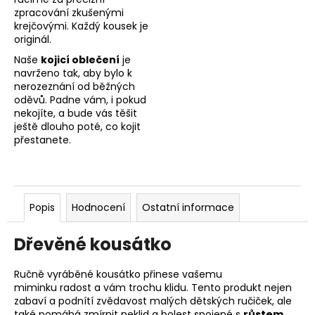
zpracování zkušenými
krejčovými. Každý kousek je
originál.
Naše
kojicí oblečení
je
navrženo tak, aby bylo k
nerozeznání od běžných
oděvů. Padne vám, i pokud
nekojíte, a bude vás těšit
ještě dlouho poté, co kojit
přestanete.
Popis
Hodnocení
Ostatní informace
Dřevěné kousátko
Ručně vyráběné kousátko přinese vašemu
miminku
radost a vám trochu klidu. Tento produkt nejen
zabaví a podnítí zvědavost malých dětských ručiček, ale
také pomáhá zmírnit neklid a bolest spojené s
růstem