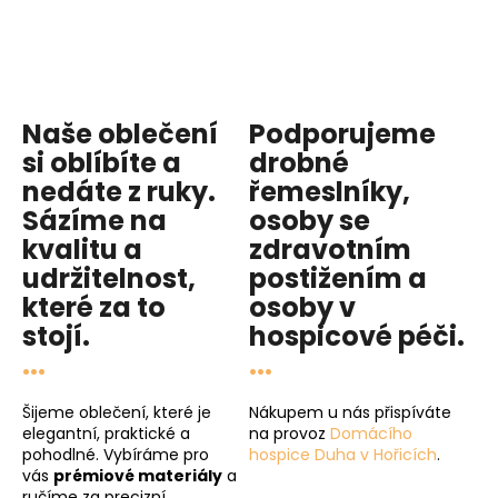
Naše oblečení
Podporujeme
si oblíbíte a
drobné
nedáte z ruky.
řemeslníky,
Sázíme na
osoby se
kvalitu
a
zdravotním
udržitelnost
,
postižením a
které za to
osoby v
stojí.
hospicové péči
.
...
...
Šijeme oblečení, které je
Nákupem u nás přispíváte
elegantní, praktické a
na provoz
Domácího
pohodlné. Vybíráme pro
hospice Duha v Hořicích
.
vás
prémiové materiály
a
ručíme za precizní