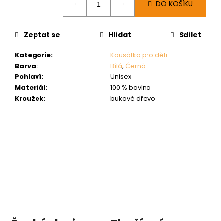
DO KOŠÍKU
cena:
Zeptat se
Hlídat
Sdílet
Kategorie
:
Kousátka pro děti
Barva
:
Bílá
,
Černá
Pohlaví
:
Unisex
Materiál
:
100 % bavlna
Kroužek
:
bukové dřevo