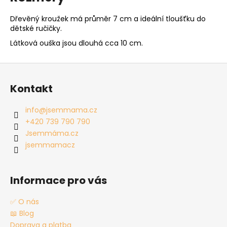
Dřevěný kroužek má průměr 7 cm a ideální tloušťku do
dětské ručičky.
Látková ouška jsou dlouhá cca 10 cm.
Z
á
Kontakt
p
a
info
@
jsemmama.cz
t
+420 739 790 790
í
Jsemmáma.cz
jsemmamacz
Informace pro vás
✅ O nás
📖 Blog
Doprava a platba