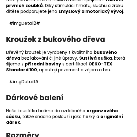
prvních zoubků
. Díky stimulaci hmatu, sluchu a zraku
dítěte podporujete jeho
smyslový a motorický vývoj
.
#imgDetail2#
Kroužek z bukového dřeva
Dřevěný kroužek je vyrobený z kvalitního
bukového
dřeva
bez lakování či jiné úpravy.
Šustivá ouška
, která
šijeme z
přírodní bavlny
s certifikací
OEKO-TEX
Standard 100
, upoutají pozornost a zájem o hru.
#imgDetail1#
Dárkové balení
Naše kousátka balíme do ozdobného
organzového
sáčku
, takže snadno poslouží i jako hezký a
originální
dárek
.
Rozměry