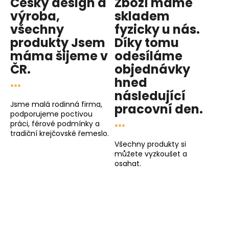
Český design a
Zboží máme
výroba,
skladem
všechny
fyzicky u nás
.
produkty
Jsem
Díky tomu
máma
šijeme v
odesíláme
ČR.
objednávky
...
hned
následující
Jsme malá rodinná firma,
pracovní den
.
podporujeme poctivou
...
práci, férové podmínky a
tradiční krejčovské řemeslo.
Všechny produkty si
můžete vyzkoušet a
osahat.