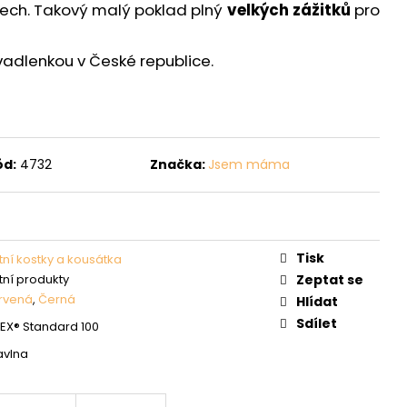
vech. Takový malý poklad plný
velkých zážitků
pro
švadlenkou v České republice.
ód:
4732
Značka:
Jsem máma
Tisk
tní kostky a kousátka
tní produkty
Zeptat se
rvená
,
Černá
Hlídat
Sdílet
X® Standard 100
avlna