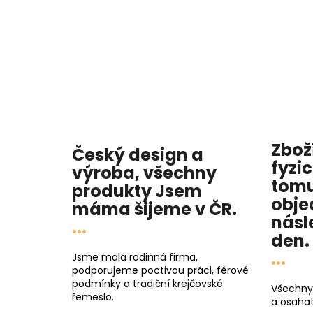
Zbož
Český design a
fyzi
výroba, všechny
tomu
produkty
Jsem
obje
máma
šijeme v ČR.
násl
...
den
.
...
Jsme malá rodinná firma,
podporujeme poctivou práci, férové
podmínky a tradiční krejčovské
Všechny
řemeslo.
a osahat