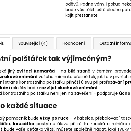
oděvů. Padne vám, i pokud nekoj
bude vás těšit ještě dlouho poté
kojit přestanete.
is
Související (4)
Hodnocení
Ostatní inform
stní polštářek tak výjimečným?
eká jiný
zvířecí kamarád
- na bílé straně v černém provede
 zrakové vnímání
vašeho miminka přesně tak, jak to v prvních 
í straně kontrastního polštářku přináší úlevu při prořezávání
pr
nkání
rolničky bude
rozvíjet sluchové vnímání
.
ti kontrastního polštářku není jen na zavěšení - podporuje
úcho
o každé situace
 malý pomocník bude
vždy po ruce
- v kabelce, přebalovací taš
očička,
kousátko
poskytne úlevu při růstu zoubků a rolničk
ž bude vaše děťátko větší, můžete společně hádat, jaké zvuky