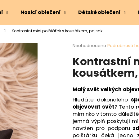
ní
Nosicí oblečení
Dětské oblečení
Kontrastní mini polštářek s kousátkem, pejsek
Co potřebujete najít?
Průměrné
Neohodnoceno
Podrobnosti h
hodnocení
Kontrastní m
produktu
HLEDAT
je
kousátkem,
0,0
z
5
Doporučujeme
hvězdiček.
Malý svět velkých objev
Hledáte dokonalého
sp
objevovat svět
? Tento r
miminko v tomto důleži
jemná výplň poskytují mi
navržen pro podporu
z
polštářku čeká jedno z