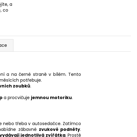
íte, a
, co
ace
ní a na černé straně v bílém. Tento
měsících potřebuje.
vních zoubků
.
p
a procvičuje
jemnou motoriku
.
ce nebo třeba v autosedačce. Zatímco
a nabídne zábavné
zvukové podněty
.
vydávají jednotlivá zvířátka
. Prostě