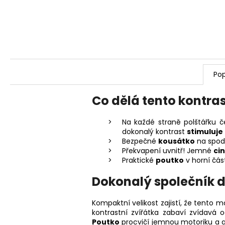
Pop
Co dělá tento kontra
Na každé straně polštářku č
dokonalý kontrast
stimuluje
Bezpečné
kousátko
na spodn
Překvapení uvnitř! Jemné
ci
Praktické
poutko
v horní čás
Dokonalý společník d
Kompaktní velikost zajistí, že tento
kontrastní zvířátka zabaví zvídavá 
Poutko
procvičí jemnou motoriku a a