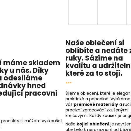
Naše oblečení si
oblíbíte a nedáte 
ruky. Sázíme na
í máme skladem
kvalitu
a
udržitel
cky u nás
. Díky
které za to stojí.
 odesíláme
...
dnávky hned
edující pracovní
Šijeme oblečení, které je elegant
praktické a pohodlné. Vybíráme
vás
prémiové materiály
a ruč
precizní zpracování zkušenými
krejčovými. Každý kousek je origi
 produkty si můžete vyzkoušet
Naše
kojicí oblečení
je navržen
.
aby bylo k nerozeznání od běžn