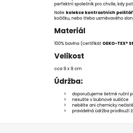
perfektní společník pro chvíle, kdy p
Naše
kolekce kontrastních polštá
kočičku, nebo třeba usměvavého slona
Materiál
100% bavlna (
certifikát
OEKO-TEX® S
Velikost
cca 9 x 9 cm
Údržba:
doporučujeme šetrné ruční p
nesušte v bubnové sušičce
nebělte ani chemicky nečist
pravidelná údržba prodlouží ž
Z