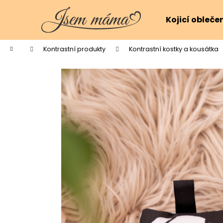
K
Přejít
na
o
Kojicí obleče
obsah
Zpět
Zpět
š
do
do
í
Domů
Kontrastní produkty
Kontrastní kostky a kousátka
k
obchodu
obchodu