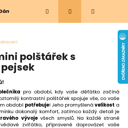
Hledat
Přihlášení
Nákupní
Dámské oblečení
Ergonomická nosítka
košík
odnocení
ini polštářek s
 pejsek
ů!
olečníka
pro období, kdy vaše děťátko začíná
oztomilý kontrastní polštářek spojuje vše, co vaše
tém období
potřebuje
! Jeho promyšlená
velikost
a
minku dokonalý komfort, zatímco každý detail je
dravého vývoje
všech smyslů. Na každé straně
vědavé zvířátko, připravené doprovázet vaše