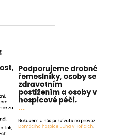
z
nost
,
Podporujeme drobné
řemeslníky, osoby se
zdravotním
postižením a osoby v
ní,
hospicové péči
.
 pro
...
íme za
nál.
Nákupem u nás přispíváte na provoz
Domácího hospice Duha v Hořicích
.
o tak,
ých