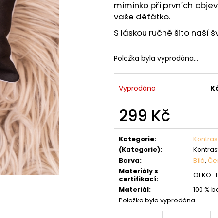
miminko při prvních obje
vaše děťátko.
S láskou ručně šito naší 
Položka byla vyprodána…
Vyprodáno
K
299 Kč
Měrná
cena:
Kategorie
:
Kontras
(Kategorie)
:
Kontras
Barva
:
Bílá
,
Če
Materiály s
OEKO-TE
certifikací
:
Materiál
:
100 % b
Položka byla vyprodána…