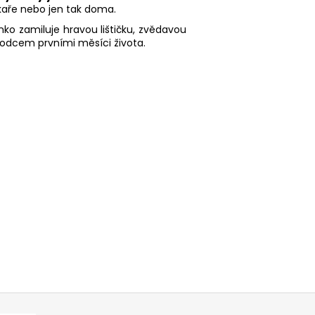
ékaře nebo jen tak doma.
ko zamiluje hravou lištičku, zvědavou
vodcem prvními měsíci života.