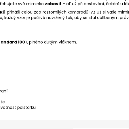
otřebujete své miminko
zabavit
- ať už při cestování, čekání u l
řků
přináší celou zoo roztomilých kamarádů! Ať už si vaše mimin
, každý vzor je pečlivě navržený tak, aby se stal oblíbeným prů
tandard 100
), plněno dutým vláknem.
raní
ěte
ivotnost polštářku