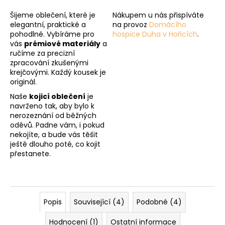
Šijeme oblečení, které je
Nákupem u nás přispíváte
elegantní, praktické a
na provoz
Domácího
pohodlné. Vybíráme pro
hospice Duha v Hořicích
.
vás
prémiové materiály
a
ručíme za precizní
zpracování zkušenými
krejčovými. Každý kousek je
originál.
Naše
kojicí oblečení
je
navrženo tak, aby bylo k
nerozeznání od běžných
oděvů. Padne vám, i pokud
nekojíte, a bude vás těšit
ještě dlouho poté, co kojit
přestanete.
Popis
Související (4)
Podobné (4)
Hodnocení (1)
Ostatní informace