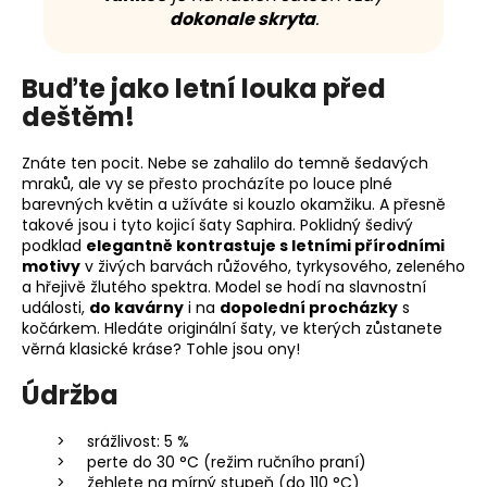
dokonale skryta
.
Buďte jako letní louka před
deštěm!
Znáte ten pocit. Nebe se zahalilo do temně šedavých
mraků, ale vy se přesto procházíte po louce plné
barevných květin a užíváte si kouzlo okamžiku. A přesně
takové jsou i tyto kojicí šaty Saphira. Poklidný šedivý
podklad
elegantně kontrastuje s letními přírodními
motivy
v živých barvách růžového, tyrkysového, zeleného
a hřejivě žlutého spektra. Model se hodí na slavnostní
události,
do kavárny
i na
dopolední procházky
s
kočárkem. Hledáte originální šaty, ve kterých zůstanete
věrná klasické kráse? Tohle jsou ony!
Údržba
srážlivost: 5 %
perte do 30 °C (režim ručního praní)
žehlete na mírný stupeň (do 110 °C)