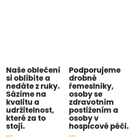
Naše oblečení
Podporujeme
si oblíbíte a
drobné
nedáte z ruky.
řemeslníky,
Sázíme na
osoby se
kvalitu
a
zdravotním
udržitelnost
,
postižením a
které za to
osoby v
stojí.
hospicové péči
.
...
...