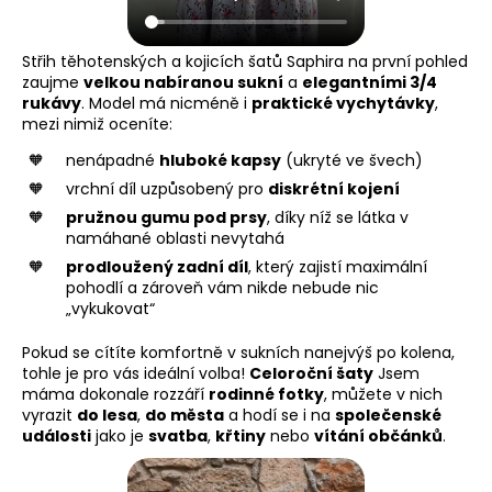
Střih těhotenských a kojicích šatů Saphira na první pohled
zaujme
velkou nabíranou sukní
a
elegantními 3/4
rukávy
. Model má nicméně i
praktické vychytávky
,
mezi nimiž oceníte:
nenápadné
hluboké kapsy
(ukryté ve švech)
vrchní díl uzpůsobený pro
diskrétní kojení
pružnou gumu pod prsy
, díky níž se látka v
namáhané oblasti nevytahá
prodloužený zadní díl
, který zajistí maximální
pohodlí a zároveň vám nikde nebude nic
„vykukovat“
Pokud se cítíte komfortně v sukních nanejvýš po kolena,
tohle je pro vás ideální volba!
Celoroční šaty
Jsem
máma dokonale rozzáří
rodinné fotky
, můžete v nich
vyrazit
do lesa
,
do města
a hodí se i na
společenské
události
jako je
svatba
,
křtiny
nebo
vítání občánků
.