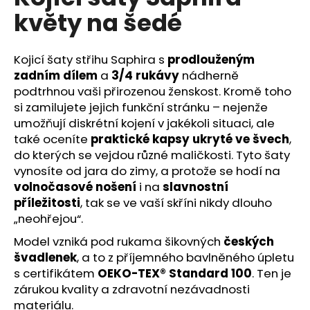
č
je
květy na šedé
5,0
u
z
j
5
e
hvězdiček.
Kojicí šaty střihu Saphira s
prodlouženým
m
zadním dílem
a
3/4 rukávy
nádherně
e
podtrhnou vaši přirozenou ženskost. Kromě toho
si zamilujete jejich funkční stránku – nejenže
umožňují diskrétní kojení v jakékoli situaci, ale
také oceníte
praktické kapsy ukryté ve švech
,
do kterých se vejdou různé maličkosti. Tyto šaty
vynosíte od jara do zimy, a protože se hodí na
volnočasové nošení
i na
slavnostní
příležitosti
, tak se ve vaší skříni nikdy dlouho
„neohřejou“.
Model vzniká pod rukama šikovných
českých
švadlenek
, a to z příjemného bavlněného úpletu
s certifikátem
OEKO-TEX® Standard 100
. Ten je
zárukou kvality a zdravotní nezávadnosti
materiálu.