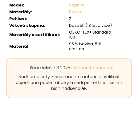
Model
:
Saphira
Materiály
:
Bavlna
Pohlaví
:
Ž
Věková skupina
:
Dospělí (13 let a více)
OEKO-TEX® Standard
Materiály s certifikací
:
100
95 % bavlna, 5 %
Materiál
:
elastan
Hodnocení
Gabriela
27.8.2025
všechna hodnocení
produktu
Nadherne saty z prijemneho materialu. Velikost
je
objednana podle tabulky a sedi perfektne. Jsem z
5
nich nadsena ❤️.
z
5
hvězdiček.