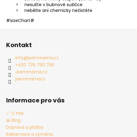
nesušte v bubnové sušičce
nebělte ani chemicky nečistěte
#sizeChart#
Z
á
Kontakt
p
a
info
@
jsemmama.cz
t
+420 739 790 790
í
Jsemmáma.cz
jsemmamacz
Informace pro vás
✅ O nás
📖 Blog
Doprava a platba
Reklamace a výměna