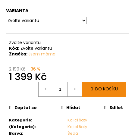
VARIANTA
Zvolte variantu
Kód:
Zvolte variantu
Značka:
Jsem máma
2 199 Kč
–36 %
1 399 Kč
Měrná
DO KOŠÍKU
cena:
Zeptat se
Hlídat
Sdílet
Kategorie
:
Kojicí šaty
(Kategorie)
:
Kojicí šaty
Barva
:
Šedá