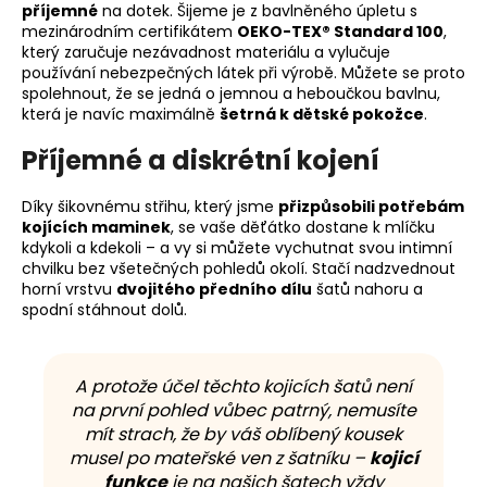
příjemné
na dotek. Šijeme je z bavlněného úpletu s
mezinárodním certifikátem
OEKO-TEX® Standard 100
,
který zaručuje nezávadnost materiálu a vylučuje
používání nebezpečných látek při výrobě. Můžete se proto
spolehnout, že se jedná o jemnou a heboučkou bavlnu,
která je navíc maximálně
šetrná k dětské pokožce
.
Příjemné a diskrétní kojení
Díky šikovnému střihu, který jsme
přizpůsobili potřebám
kojících maminek
, se vaše děťátko dostane k mlíčku
kdykoli a kdekoli – a vy si můžete vychutnat svou intimní
chvilku bez všetečných pohledů okolí. Stačí nadzvednout
horní vrstvu
dvojitého předního dílu
šatů nahoru a
spodní stáhnout dolů.
A protože účel těchto kojicích šatů není
na první pohled vůbec patrný, nemusíte
mít strach, že by váš oblíbený kousek
musel po mateřské ven z šatníku –
kojicí
funkce
je na našich šatech vždy