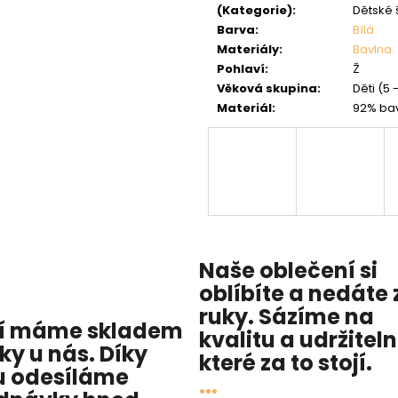
(Kategorie)
:
Dětské 
Barva
:
Bílá
Materiály
:
Bavlna
Pohlaví
:
Ž
Věková skupina
:
Děti (5 -
Materiál
:
92% bav
Naše oblečení si
oblíbíte a nedáte 
ruky. Sázíme na
í máme skladem
kvalitu
a
udržitel
cky u nás
. Díky
které za to stojí.
 odesíláme
...