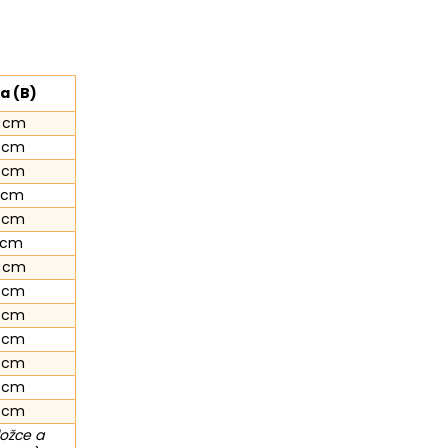
a (B)
 cm
 cm
 cm
 cm
 cm
 cm
 cm
 cm
 cm
 cm
 cm
 cm
 cm
ložce a