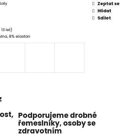
šaty
Zeptat se
Hlídat
Sdílet
 13 let)
lna, 8% elastan
z
nost
,
Podporujeme drobné
řemeslníky, osoby se
zdravotním