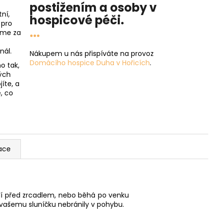
postižením a osoby v
ní,
hospicové péči
.
 pro
...
íme za
nál.
Nákupem u nás přispíváte na provoz
Domácího hospice Duha v Hořicích
.
o tak,
ých
íte, a
, co
ace
ádí před zrcadlem, nebo běhá po venku
 vašemu sluníčku nebránily v pohybu.