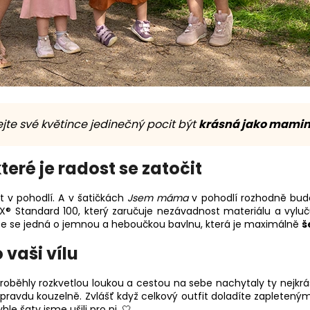
jte své květince jedinečný pocit být
krásná jako mami
teré je radost se zatočit
ýt v pohodlí. A v šatičkách
Jsem máma
v pohodlí rozhodně budo
 Standard 100, který zaručuje nezávadnost materiálu a vyluč
 že se jedná o jemnou a heboučkou bavlnu, která je maximálně
š
 vaši vílu
proběhly rozkvetlou loukou a cestou na sebe nachytaly ty nejkrá
opravdu kouzelně. Zvlášť když celkový outfit doladíte zapleten
e šaty jsme ušili pro ni. 🤍