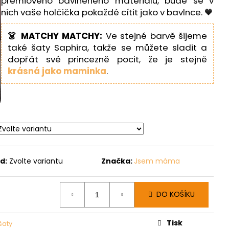
prémiového bavlněného materiálu, bude se v
nich vaše holčička pokaždé cítit jako v bavlnce. 🧡
👗 MATCHY MATCHY:
Ve stejné barvě šijeme
také šaty Saphira, takže se můžete sladit a
dopřát své princezně pocit, že je stejně
krásná jako maminka
.
d:
Zvolte variantu
Značka:
Jsem máma
DO KOŠÍKU
Tisk
šaty