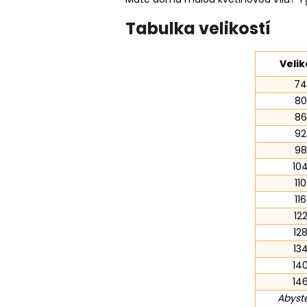
Tabulka velikostí
Velik
74
80
86
92
98
10
110
116
12
12
13
14
14
Abyste