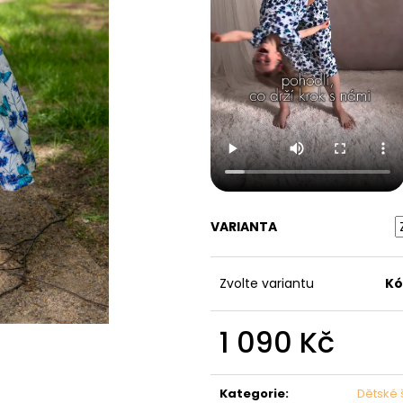
VARIANTA
Zvolte variantu
Kó
1 090 Kč
Měrná
cena:
Kategorie
:
Dětské 