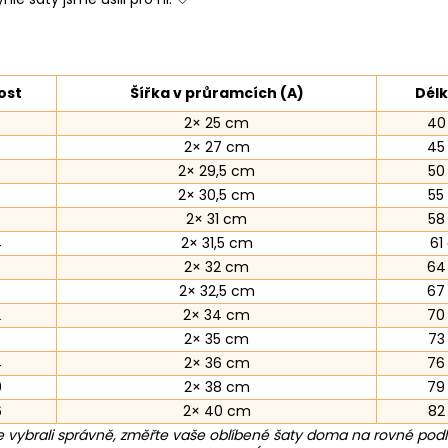
ost
Šířka v průramcích (A)
Délk
2× 25 cm
40
2× 27 cm
45
2× 29,5 cm
50
2× 30,5 cm
55
2× 31 cm
58
4
2× 31,5 cm
61
2× 32 cm
64
2× 32,5 cm
67
2
2× 34 cm
70
8
2× 35 cm
73
4
2× 36 cm
76
0
2× 38 cm
79
6
2× 40 cm
82
 vybrali správně, změřte vaše oblíbené šaty doma na rovné pod