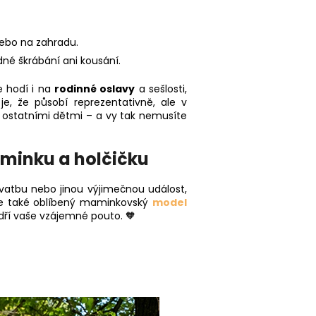
 nebo na zahradu.
né škrábání ani kousání.
e hodí i na
rodinné oslavy
a sešlosti,
e, že působí reprezentativně, ale v
 s ostatními dětmi – a vy tak nemusíte
aminku a holčičku
vatbu nebo jinou výjimečnou událost,
jeme také oblíbený maminkovský
model
ádří vaše vzájemné pouto. 🧡