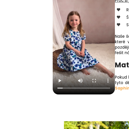
Proč si
R
Š
S
Naše š
které 
pozděj
řešit n
Mat
Pokud 
tyto d
Saphi