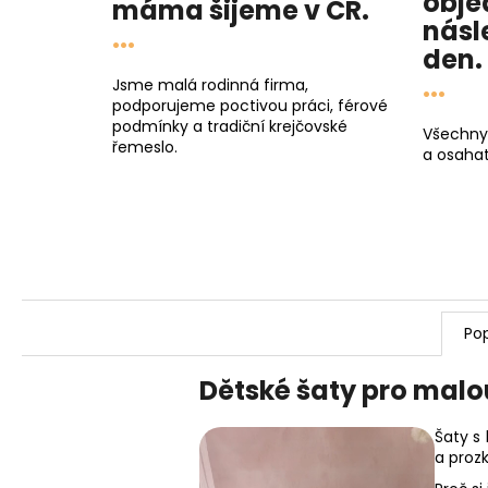
obje
máma
šijeme v ČR.
násl
...
den
.
...
Jsme malá rodinná firma,
podporujeme poctivou práci, férové
podmínky a tradiční krejčovské
Všechny
řemeslo.
a osahat
Pop
Dětské šaty pro malo
Šaty s
a proz