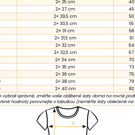
2× 25 cm
40
2× 27 cm
45
2× 29,5 cm
50
2× 30,5 cm
55
2× 31 cm
58
4
2× 31,5 cm
61
2× 32 cm
64
2× 32,5 cm
67
2
2× 34 cm
70
8
2× 35 cm
73
4
2× 36 cm
76
0
2× 38 cm
79
6
2× 40 cm
82
 vybrali správně, změřte vaše oblíbené šaty doma na rovné pod
ené hodnoty porovnejte s tabulkou (neměřte šaty oblečené na 