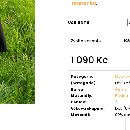
maminka
.
VARIANTA
Zvolte variantu
Kó
1 090 Kč
Měrná
cena:
Kategorie
:
Dětské 
(Kategorie)
:
Dětské 
Barva
:
Černá
Materiály
:
Bavlna
Pohlaví
:
Ž
Věková skupina
:
Děti (5 -
Materiál
:
92% bav