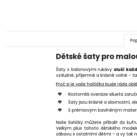
Pop
Dětské šaty pro malo
Šaty s balonovými rukávy
sluší kaž
vzdušné, příjemné a krásně volné – t
Proč si je vaše holčička bude ráda obl
Roztomilá oversize silueta zaruč
Šaty jsou krásné a slavnostní, a
S prémiovým bavlněným materiál
Naše šatičky můžete přibalit do kuf
Velkým plus tohoto dětského modelu j
zábavu s ostatními dětmi – a vy tak n