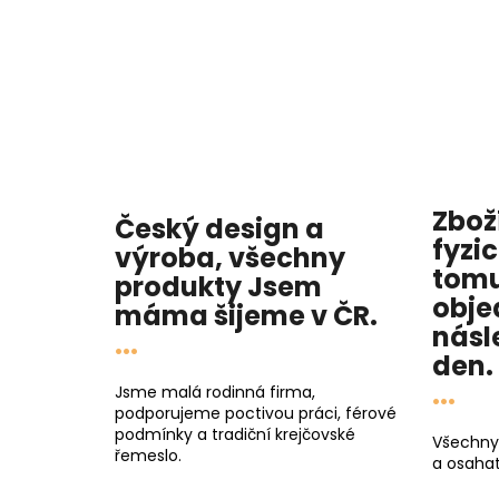
Zbož
Český design a
fyzi
výroba, všechny
tomu
produkty
Jsem
obje
máma
šijeme v ČR.
násl
...
den
.
...
Jsme malá rodinná firma,
podporujeme poctivou práci, férové
podmínky a tradiční krejčovské
Všechny
řemeslo.
a osahat