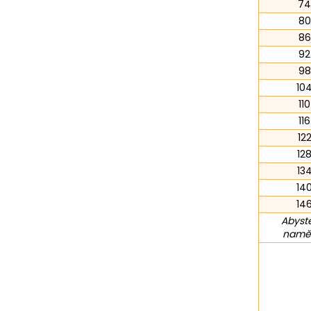
74
80
86
92
98
10
110
116
12
12
13
14
14
Abyste
naměř