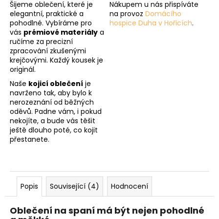
Šijeme oblečení, které je
Nákupem u nás přispíváte
elegantní, praktické a
na provoz
Domácího
pohodlné. Vybíráme pro
hospice Duha v Hořicích
.
vás
prémiové materiály
a
ručíme za precizní
zpracování zkušenými
krejčovými. Každý kousek je
originál.
Naše
kojicí oblečení
je
navrženo tak, aby bylo k
nerozeznání od běžných
oděvů. Padne vám, i pokud
nekojíte, a bude vás těšit
ještě dlouho poté, co kojit
přestanete.
Popis
Související (4)
Hodnocení
Oblečení na spaní má být nejen pohodlné