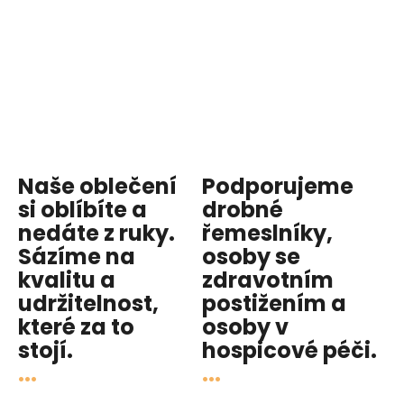
Naše oblečení
Podporujeme
si oblíbíte a
drobné
nedáte z ruky.
řemeslníky,
Sázíme na
osoby se
kvalitu
a
zdravotním
udržitelnost
,
postižením a
které za to
osoby v
stojí.
hospicové péči
.
...
...