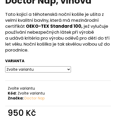
Doctor Nap, vínová
č
z
u
5
j
hvězdiček.
Tato kojicí a těhotenská noční košile je ušita z
e
velmi kvalitní bavlny, která má mezinárodní
m
certifikát
OEKO-TEX Standard 100,
jež vylučuje
e
používání nebezpečných látek při výrobě
a udává kritéria pro výrobu oděvů pro děti do tří
let věku. Noční košilka je tak skvělou volbou už do
porodnice.
VARIANTA
Zvolte variantu
Kód:
Zvolte variantu
Značka:
Doctor Nap
950 Kč