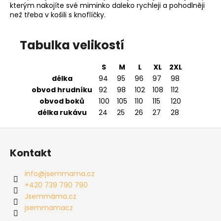
kterým nakojíte své miminko daleko rychleji a pohodlněji
než třeba v košili s knoflíčky.
Tabulka velikostí
S
M
L
XL
2XL
délka
94
95
96
97
98
obvod hrudníku
92
98
102
108
112
obvod boků
100
105
110
115
120
délka rukávu
24
25
26
27
28
Z
á
Kontakt
p
a
info
@
jsemmama.cz
t
+420 739 790 790
í
Jsemmáma.cz
jsemmamacz