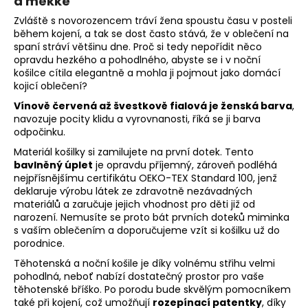
a měkké
Zvláště s novorozencem tráví žena spoustu času v posteli
během kojení, a tak se dost často stává, že v oblečení na
spaní stráví většinu dne. Proč si tedy nepořídit něco
opravdu hezkého a pohodlného, abyste se i v noční
košilce cítila elegantně a mohla ji pojmout jako domácí
kojicí oblečení?
Vínově červená až švestkově fialová je ženská barva
,
navozuje pocity klidu a vyrovnanosti, říká se ji barva
odpočinku.
Materiál košilky si zamilujete na první dotek. Tento
bavlněný úplet
je opravdu příjemný, zároveň podléhá
nejpřísnějšímu certifikátu OEKO-TEX Standard 100, jenž
deklaruje výrobu látek ze zdravotně nezávadných
materiálů a zaručuje jejich vhodnost pro děti již od
narození. Nemusíte se proto bát prvních doteků miminka
s vaším oblečením a doporučujeme vzít si košilku už do
porodnice.
Těhotenská a noční košile je díky volnému střihu velmi
pohodlná, neboť nabízí dostatečný prostor pro vaše
těhotenské bříško. Po porodu bude skvělým pomocníkem
také při kojení, což umožňují
rozepínací patentky
, díky