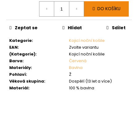
Měrná
DO KOŠÍKU
cena:
Zeptat se
Hlídat
Sdílet
Kategorie
:
Kojicí noční košile
EAN
:
Zvolte variantu
(Kategorie)
:
Kojicí noční košile
Barva
:
Červená
Materiály
:
Bavlna
Pohlaví
:
Ž
Věková skupina
:
Dospělí (13 let a více)
Materiál
:
100 % bavlna