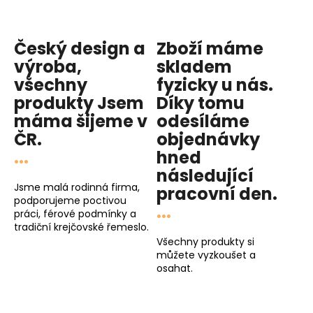
p
r
v
Český design a
Zboží máme
k
y
výroba,
skladem
v
všechny
fyzicky u nás
.
ý
produkty
Jsem
Díky tomu
p
máma
šijeme v
odesíláme
i
ČR.
objednávky
s
...
hned
u
následující
Jsme malá rodinná firma,
pracovní den
.
podporujeme poctivou
...
práci, férové podmínky a
tradiční krejčovské řemeslo.
Všechny produkty si
můžete vyzkoušet a
osahat.