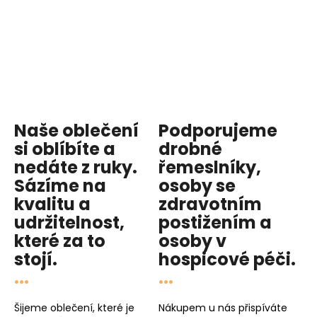
Naše oblečení
Podporujeme
si oblíbíte a
drobné
nedáte z ruky.
řemeslníky,
Sázíme na
osoby se
kvalitu
a
zdravotním
udržitelnost
,
postižením a
které za to
osoby v
stojí.
hospicové péči
.
...
...
Šijeme oblečení, které je
Nákupem u nás přispíváte