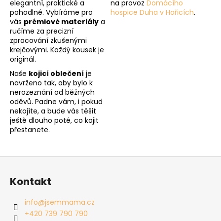
elegantní, praktické a
na provoz
Domácího
pohodlné. Vybíráme pro
hospice Duha v Hořicích
.
vás
prémiové materiály
a
ručíme za precizní
zpracování zkušenými
krejčovými. Každý kousek je
originál.
Naše
kojicí oblečení
je
navrženo tak, aby bylo k
nerozeznání od běžných
oděvů. Padne vám, i pokud
nekojíte, a bude vás těšit
ještě dlouho poté, co kojit
přestanete.
Z
á
Kontakt
p
a
info
@
jsemmama.cz
t
+420 739 790 790