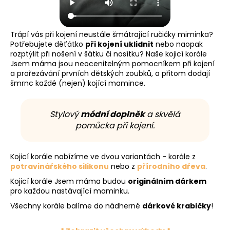
a
j
Trápí vás při kojení neustále šmátrající ručičky miminka?
í
Potřebujete děťátko
při kojení uklidnit
nebo naopak
t
rozptýlit při nošení v šátku či nosítku? Naše kojicí korále
?
Jsem máma jsou neocenitelným pomocníkem při kojení
a prořezávání prvních dětských zoubků, a přitom dodají
šmrnc každé (nejen) kojící mamince.
Stylový
módní doplněk
a skvělá
HLEDAT
pomůcka při kojení.
Kojicí korále nabízíme ve dvou variantách - korále z
D
potravinářského silikonu
nebo z
přírodního dřeva
.
o
Kojicí korále Jsem máma budou
originálním dárkem
p
pro každou nastávající maminku.
o
Všechny korále balíme do nádherné
dárkové krabičky
!
r
u