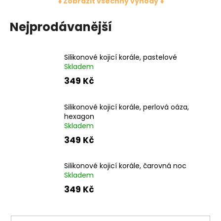
č
⬇️ Zobrazit všechny výhody ⬇️
u
j
Nejprodávanější
e
m
e
Silikonové kojicí korále, pastelové
Skladem
349 Kč
Silikonové kojicí korále, perlová oáza,
hexagon
Skladem
349 Kč
Silikonové kojicí korále, čarovná noc
Skladem
349 Kč