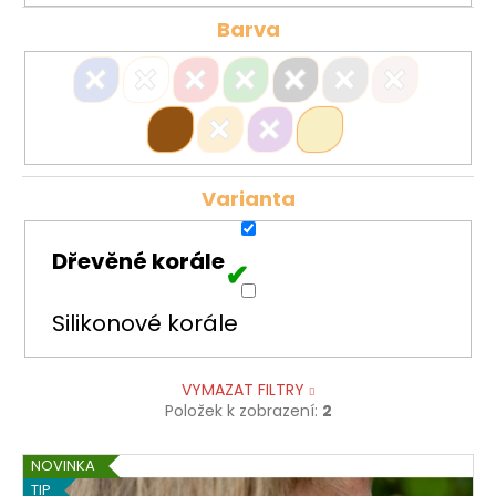
Barva
Varianta
Dřevěné korále
Silikonové korále
VYMAZAT FILTRY
Položek k zobrazení:
2
V
NOVINKA
ý
TIP