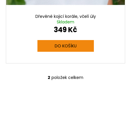
Dřevěné kojicí korále, včelí úly
Skladem
349 Kč
DO KOŠÍKU
2
položek celkem
O
v
l
á
d
a
c
í