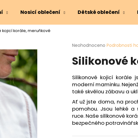
ní
Nosicí oblečení
Dětské oblečení
é kojicí korále, meruňkové
Co potřebujete najít?
Průměrné
Neohodnoceno
Podrobnosti h
hodnocení
Silikonové k
produktu
HLEDAT
je
0,0
z
Silikonové kojicí korále 
5
Doporučujeme
moderní maminku. Nejenže 
hvězdiček.
také skvělou zábavu a u
Ať už jste doma, na proc
pomohou. Jsou lehké a
ruce. Naše silikonové kor
bezpečného potravinářské