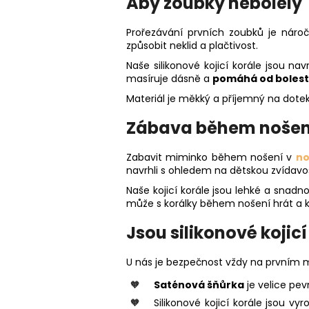
Aby zoubky nebolely
Prořezávání prvních zoubků je náro
způsobit neklid a plačtivost.
Naše silikonové kojicí korále jsou n
masíruje dásně a
pomáhá od bolest
Materiál je měkký a příjemný na dotek
Zábava během nošen
Zabavit miminko během nošení v
no
navrhli s ohledem na dětskou zvídavo
Naše kojicí korále jsou lehké a snadn
může s korálky během nošení hrát a k
Jsou silikonové kojic
U nás je bezpečnost vždy na prvním m
Saténová šňůrka
je velice pev
Silikonové kojicí korále jsou v