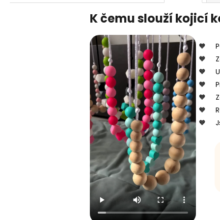
K čemu slouží kojicí 
P
Z
U
P
Z
R
J