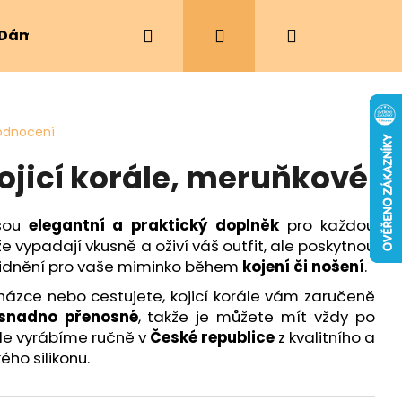
Hledat
Přihlášení
Nákupní
Dámské oblečení
Ergonomická nosítka
košík
odnocení
ojicí korále, meruňkové
jsou
elegantní a praktický doplněk
pro každou
vypadají vkusně a oživí váš outfit, ale poskytnou
klidnění pro vaše miminko během
kojení či nošení
.
házce nebo cestujete, kojicí korále vám zaručeně
snadno přenosné
, takže je můžete mít vždy po
ále vyrábíme ručně v
České republice
z kvalitního a
ho silikonu.