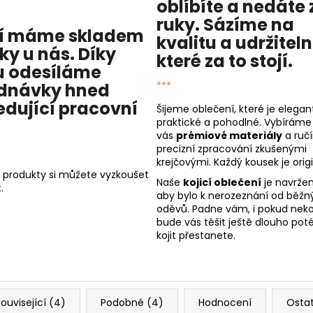
oblíbíte a nedáte 
ruky. Sázíme na
í máme skladem
kvalitu
a
udržitel
cky u nás
. Díky
které za to stojí.
 odesíláme
...
dnávky hned
edující pracovní
Šijeme oblečení, které je elegant
praktické a pohodlné. Vybíráme
vás
prémiové materiály
a ruč
precizní zpracování zkušenými
krejčovými. Každý kousek je origi
 produkty si můžete vyzkoušet
Naše
kojicí oblečení
je navržen
.
aby bylo k nerozeznání od běžn
oděvů. Padne vám, i pokud nekoj
bude vás těšit ještě dlouho poté
kojit přestanete.
ouvisející (4)
Podobné (4)
Hodnocení
Osta