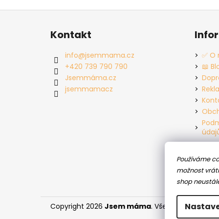
Z
á
Kontakt
Info
p
a
info
@
jsemmama.cz
✅ O 
t
+420 739 790 790
📖 Bl
í
Jsemmáma.cz
Dopr
jsemmamacz
Rekl
Kont
Obch
Podm
údaj
Používáme co
možnost vráti
shop neustál
Nastave
Copyright 2026
Jsem máma
. Všechna práva vy