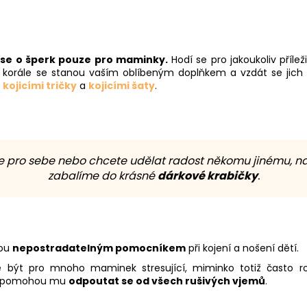
se o šperk pouze pro maminky.
Hodí se pro jakoukoliv příle
cí korále se stanou vaším oblíbeným doplňkem a vzdát se jich
i
kojicími tričky
a
kojicími šaty
.
le pro sebe nebo chcete udělat radost někomu jinému, na
zabalíme do krásné
dárkové krabičky
.
sou
nepostradatelným pomocníkem
při kojení a nošení dětí.
 být pro mnoho maminek stresující, miminko totiž často rozp
o a pomohou mu
odpoutat se od všech rušivých vjemů
.