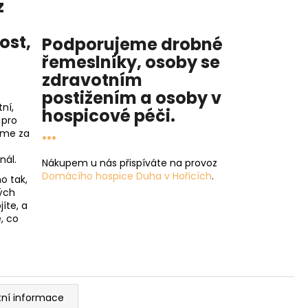
z
nost
,
Podporujeme drobné
řemeslníky, osoby se
zdravotním
postižením a osoby v
ní,
hospicové péči
.
 pro
...
íme za
nál.
Nákupem u nás přispíváte na provoz
Domácího hospice Duha v Hořicích
.
o tak,
ých
íte, a
, co
tní informace