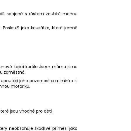
hodlí spojené s růstem zoubků mohou
. Poslouží jako kousátko, které jemně
konové kojicí korále Jsem máma jsme
lku zaměstná.
y upoutají jeho pozornost a miminko si
emnou motoriku.
eré jsou vhodné pro děti.
který neobsahuje škodlivé příměsi jako