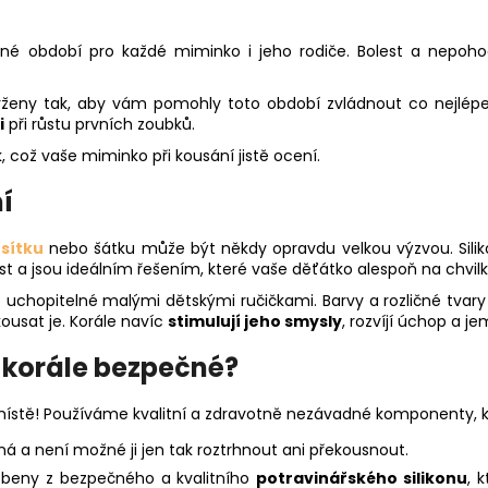
čné období pro každé miminko i jeho rodiče. Bolest a nepo
avrženy tak, aby vám pomohly toto období zvládnout co nejlépe
i
při růstu prvních zoubků.
, což vaše miminko při kousání jistě ocení.
í
sítku
nebo šátku může být někdy opravdu velkou výzvou. Sili
st a jsou ideálním řešením, které vaše děťátko alespoň na chvi
o uchopitelné malými dětskými ručičkami. Barvy a rozličné tvar
ousat je. Korále navíc
stimulují jeho smysly
, rozvíjí úchop a j
í korále bezpečné?
ístě! Používáme kvalitní a zdravotně nezávadné komponenty, kt
ná a není možné ji jen tak roztrhnout ani překousnout.
yrobeny z bezpečného a kvalitního
potravinářského silikonu
, 