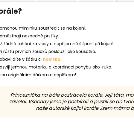
korále?
omohou miminku soustředit se na kojení.
aměstnají nezbedné prstíky.
ž žádné tahání za vlasy a nepříjemné štípaní při kojení.
ři růstu prvních zoubků poslouží jako kousátko.
abaví dítě v šátku či
nosítku
.
ozvíjí jemnou motoriku a koordinaci pohybu oko-ruka.
sou originálním dárkem a doplňkem!
Princeznička na bále poztrácela korále. Její táta, m
zavolal. Všechny jsme je posbírali a pustili se do tvoře
naše autorské kojicí korále Jsem máma by