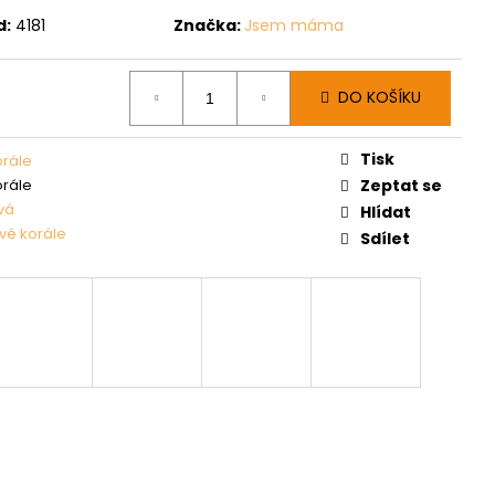
d:
4181
Značka:
Jsem máma
DO KOŠÍKU
Tisk
orále
orále
Zeptat se
vá
Hlídat
ové korále
Sdílet