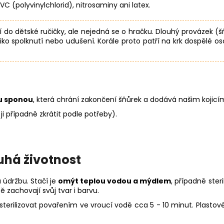
PVC (polyvinylchlorid), nitrosaminy ani latex.
ní do dětské ručičky, ale nejedná se o hračku. Dlouhý provázek (š
iko spolknutí nebo udušení. Korále proto patří na krk dospělé o
u sponou
, která chrání zakončení šňůrek a dodává našim kojicí
ji případně zkrátit podle potřeby).
uhá životnost
 údržbu. Stačí je
omýt teplou vodou a mýdlem
, případně ster
 zachovají svůj tvar i barvu.
erilizovat povařením ve vroucí vodě cca 5 - 10 minut. Plastové