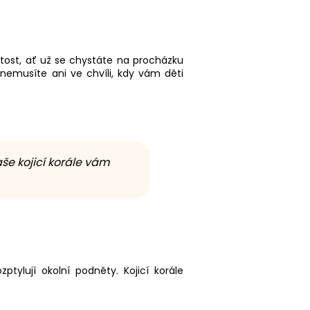
žitost, ať už se chystáte na procházku
 nemusíte ani ve chvíli, kdy vám děti
še kojicí korále vám
tylují okolní podněty. Kojicí korále