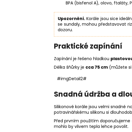
BPA (bisfenol A), olovo, ftaláty, 
Upozornění.
Korále jsou sice ideál
se sundaly, mohou představovat riz
dozoru.
Praktické zapínání
Zapínání je řešeno hladkou
plastovo
Délka šňůrky je
cca 75 cm
(můžete si 
#imgDetail2#
Snadná údržba a dlo
Silikonové korále jsou velmi snadné na
potravinářskému silikonu si dlouhodobě
Před prvním použitím doporučujeme st
mohlo by vlivem tepla lehce povolit.