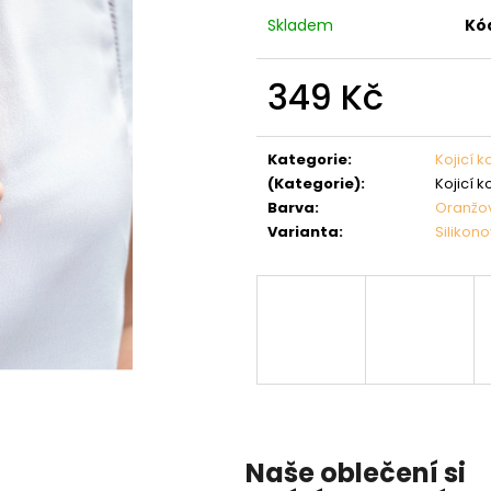
Skladem
Kó
349 Kč
Měrná
cena:
Kategorie
:
Kojicí k
(Kategorie)
:
Kojicí k
Barva
:
Oranžo
Varianta
:
Silikon
Naše oblečení si