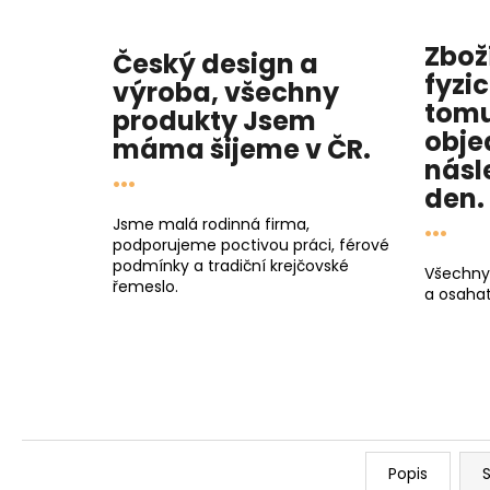
Zbož
Český design a
fyzi
výroba, všechny
tomu
produkty
Jsem
obje
máma
šijeme v ČR.
násl
...
den
.
...
Jsme malá rodinná firma,
podporujeme poctivou práci, férové
podmínky a tradiční krejčovské
Všechny
řemeslo.
a osahat
Popis
S