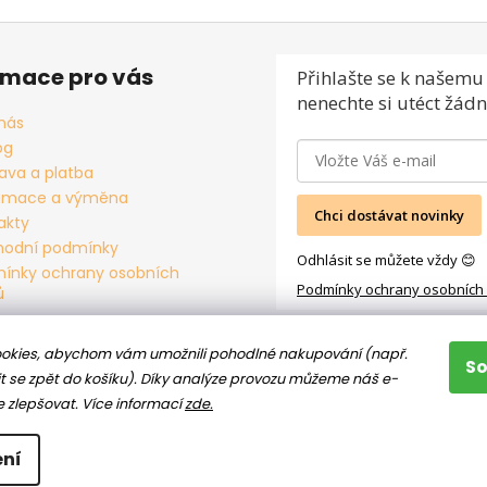
rmace pro vás
Přihlašte se
k našemu 
nenechte si utéct žádn
nás
og
ava a platba
amace a výměna
Chci dostávat novinky
akty
odní podmínky
Odhlásit se můžete vždy 😊
ínky ochrany osobních
Podmínky ochrany osobních
ů
okies, abychom vám umožnili pohodlné nakupování (např.
S
t se zpět do košíku). Díky analýze provozu můžeme náš e-
e zlepšovat.
Více informací
zde.
ní
hrazena.
Upravit nastavení cookies