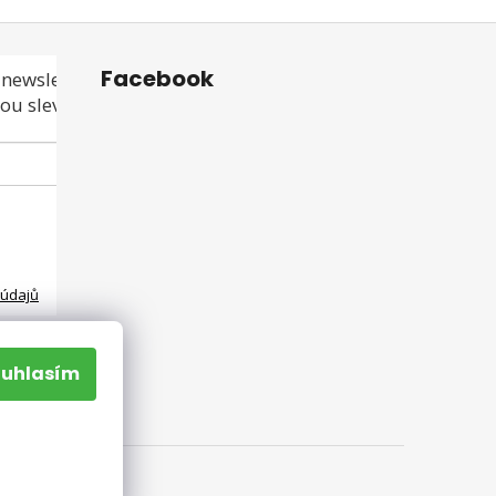
Facebook
newsletteru a
ou slevu ani akci!
 údajů
ouhlasím