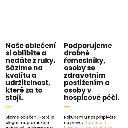
Naše oblečení
Podporujeme
si oblíbíte a
drobné
nedáte z ruky.
řemeslníky,
Sázíme na
osoby se
kvalitu
a
zdravotním
udržitelnost
,
postižením a
které za to
osoby v
stojí.
hospicové péči
.
...
...
Šijeme oblečení, které je
Nákupem u nás přispíváte
elegantní, praktické a
na provoz
Domácího