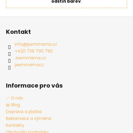
odstín barev
.
Z
á
Kontakt
p
a
info
@
jsemmama.cz
t
+420 739 790 790
í
Jsemmáma.cz
jsemmamacz
Informace pro vás
✅ O nás
📖 Blog
Doprava a platba
Reklamace a výměna
Kontakty
Obchodní podmínky