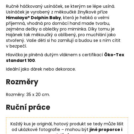
Ručně háčkovaný usínáček, se kterým se lépe usíná.
Usínáček je vyrobený z měkoučké žinylkové příze
Himalaya
® Dolphin Baby
, která je hebká a velmi
příjemná, vhodná pro domácí hand made tvorbu,
zejména dečky a oblečky pro miminka. Díky tomu je
Hajánek tak měkoučký a oblíbený, pro muchlání jako
stvořený. Vaše děti si ho zamilují a budou se s ním cítit
v bezpečí.
Hlavička je
plněná dutým vláknem s certifikací
Öko-Tex
standart 100
.
Ideální jako dárek nebo dekorace.
Rozměry
Rozměry: 35 x 20 cm.
Ruční práce
Každý kus je originál, hotový produkt se tedy může lišit
od ukázkové fotografie – mohou být
jiné proporce i