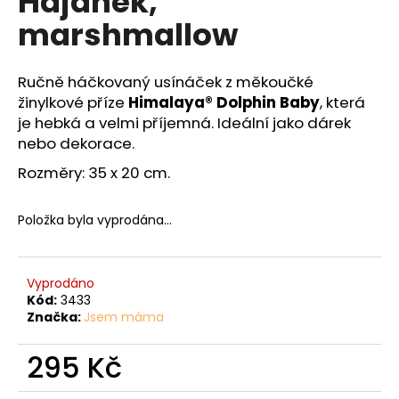
Hajánek,
č
z
u
marshmallow
5
j
hvězdiček.
e
m
Ručně háčkovaný usínáček z měkoučké
e
žinylkové příze
Himalaya
® Dolphin Baby
, která
je hebká a velmi příjemná. Ideální jako dárek
nebo dekorace.
Rozměry: 35 x 20 cm.
Položka byla vyprodána…
Vyprodáno
Kód:
3433
Značka:
Jsem máma
295 Kč
Měrná