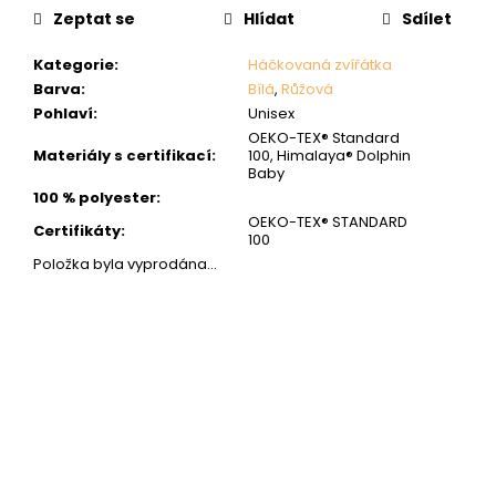
cena:
Zeptat se
Hlídat
Sdílet
Kategorie
:
Háčkovaná zvířátka
Barva
:
Bílá
,
Růžová
Pohlaví
:
Unisex
OEKO-TEX® Standard
Materiály s certifikací
:
100, Himalaya® Dolphin
Baby
100 % polyester
:
OEKO-TEX® STANDARD
Certifikáty
:
100
Položka byla vyprodána…