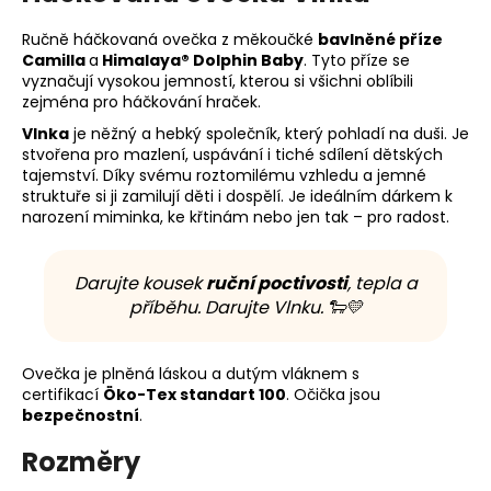
Ručně háčkovaná ovečka z měkoučké
bavlněné příze
Camilla
a
Himalaya® Dolphin Baby
. Tyto příze se
vyznačují vysokou jemností, kterou si všichni oblíbili
zejména pro háčkování hraček.
Vlnka
je něžný a hebký společník, který pohladí na duši. Je
stvořena pro mazlení, uspávání i tiché sdílení dětských
tajemství. Díky svému roztomilému vzhledu a jemné
struktuře si ji zamilují děti i dospělí. Je ideálním dárkem k
narození miminka, ke křtinám nebo jen tak – pro radost.
Darujte kousek
ruční poctivosti
, tepla a
příběhu. Darujte Vlnku. 🐑💛
Ovečka je plněná láskou a dutým vláknem s
certifikací
Öko-Tex standart 100
. Očička jsou
bezpečnostní
.
Rozměry