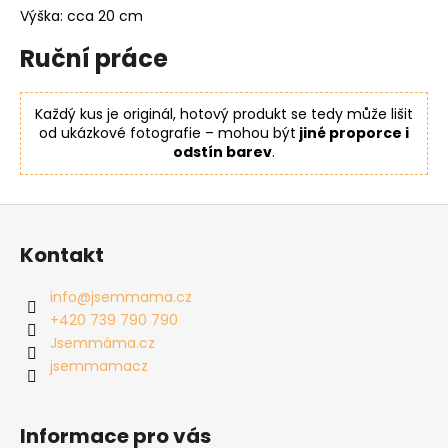
Výška: cca 20 cm
Ruční práce
Každý kus je originál, hotový produkt se tedy může lišit
od ukázkové fotografie – mohou být
jiné proporce i
odstín barev
.
Z
á
Kontakt
p
a
info
@
jsemmama.cz
t
+420 739 790 790
í
Jsemmáma.cz
jsemmamacz
Informace pro vás