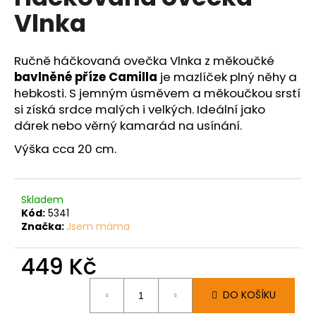
č
je
Vlnka
0,0
u
z
j
5
e
hvězdiček.
Ručně háčkovaná ovečka Vlnka z měkoučké
m
bavlněné příze
Camilla
je mazlíček plný něhy a
e
hebkosti. S jemným úsměvem a měkoučkou srstí
si získá srdce malých i velkých. Ideální jako
dárek nebo věrný kamarád na usínání.
Výška cca 20 cm.
Skladem
Kód:
5341
Značka:
Jsem máma
449 Kč
Měrná
DO KOŠÍKU
cena: