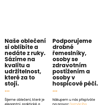
Naše oblečení
Podporujeme
si oblíbíte a
drobné
nedáte z ruky.
řemeslníky,
Sázíme na
osoby se
kvalitu
a
zdravotním
udržitelnost
,
postižením a
které za to
osoby v
stojí.
hospicové péči
.
...
...
Šijeme oblečení, které je
Nákupem u nás přispíváte
elegantní, praktické a
na provoz
Domácího