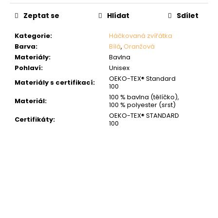
Zeptat se
Hlídat
Sdílet
Kategorie
:
Háčkovaná zvířátka
Barva
:
Bílá
,
Oranžová
Materiály
:
Bavlna
Pohlaví
:
Unisex
OEKO-TEX® Standard
Materiály s certifikací
:
100
100 % bavlna (tělíčko),
Materiál
:
100 % polyester (srst)
OEKO-TEX® STANDARD
Certifikáty
:
100