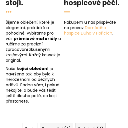
stojí.
hospicové péči
.
...
...
Šijeme oblečení, které je
Nákupem u nás přispíváte
elegantní, praktické a
na provoz
Domácího
pohodlné. Vybíráme pro
hospice Duha v Hořicích
.
vás
prémiové materiály
a
ručíme za precizní
zpracování zkušenými
krejčovými. Každý kousek je
originál.
Naše
kojicí oblečení
je
navrženo tak, aby bylo k
nerozeznání od běžných
oděvů. Padne vám, i pokud
nekojíte, a bude vás těšit
ještě dlouho poté, co kojit
přestanete.