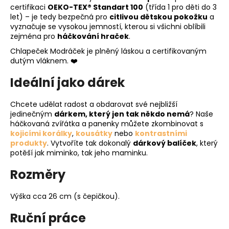
certifikaci
OEKO-TEX® Standart 100
(třída 1 pro děti do 3
let) – je tedy bezpečná pro
citlivou dětskou pokožku
a
vyznačuje se vysokou jemností, kterou si všichni oblíbili
zejména pro
háčkování hraček
.
Chlapeček Modráček je plněný láskou a certifikovaným
dutým vláknem. ❤️
Ideální jako dárek
Chcete udělat radost a obdarovat své nejbližší
jedinečným
dárkem, který jen tak někdo nemá
? Naše
háčkovaná zvířátka a panenky můžete zkombinovat s
kojicími korálky
,
kousátky
nebo
kontrastními
produkty
. Vytvoříte tak dokonalý
dárkový balíček
, který
potěší jak miminko, tak jeho maminku.
Rozměry
Výška cca 26 cm (s čepičkou).
Ruční práce