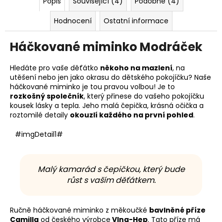
Popis
Související (4)
Podobné (4)
Hodnocení
Ostatní informace
Háčkované miminko Modráček
Hledáte pro vaše děťátko
někoho na mazlení
, na
utěšení nebo jen jako okrasu do dětského pokojíčku? Naše
háčkované miminko je tou pravou volbou! Je to
rozkošný společník
, který přinese do vašeho pokojíčku
kousek lásky a tepla. Jeho malá čepička, krásná očička a
roztomilé detaily
okouzlí každého na první pohled
.
#imgDetail1#
Malý kamarád s čepičkou, který bude
růst s vaším děťátkem.
Ručně háčkované miminko z měkoučké
bavlněné příze
Camilla
od českého výrobce
Vlna-Hep
. Tato příze má