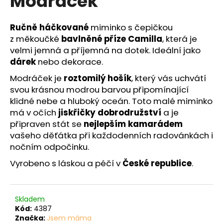
Modráček
č
z
u
5
j
hvězdiček.
Ručně háčkované
miminko s čepičkou
e
z měkoučké
bavlněné příze
Camilla
, která je
m
velmi jemná a příjemná na dotek. Ideální jako
e
dárek
nebo dekorace.
Modráček je
roztomilý hošík
, který vás uchvátí
svou krásnou modrou barvou připomínající
klidné nebe a hluboký oceán. Toto malé miminko
má v očích
jiskřičky dobrodružství
a je
připraven stát se
nejlepším kamarádem
vašeho děťátka při každodenních radovánkách i
nočním odpočinku.
Vyrobeno s láskou a péčí v
České republice
.
Skladem
Kód:
4387
Značka:
Jsem máma