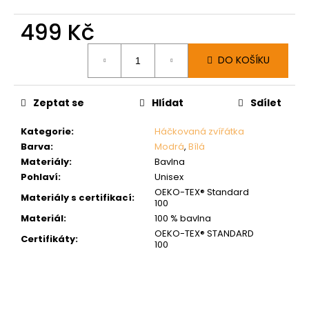
499 Kč
Měrná
DO KOŠÍKU
cena:
Zeptat se
Hlídat
Sdílet
Kategorie
:
Háčkovaná zvířátka
Barva
:
Modrá
,
Bílá
Materiály
:
Bavlna
Pohlaví
:
Unisex
OEKO-TEX® Standard
Materiály s certifikací
:
100
Materiál
:
100 % bavlna
OEKO-TEX® STANDARD
Certifikáty
:
100