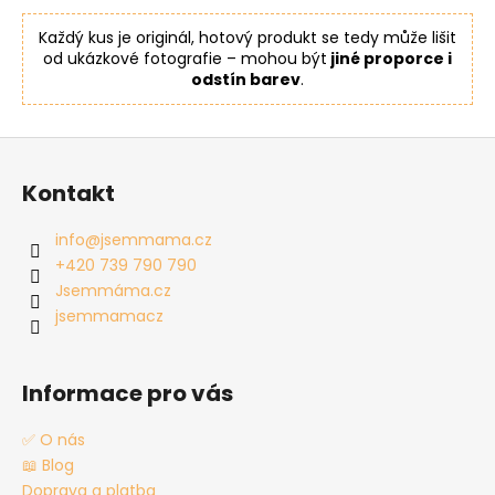
Každý kus je originál, hotový produkt se tedy může lišit
od ukázkové fotografie – mohou být
jiné proporce i
odstín barev
.
Z
á
Kontakt
p
a
info
@
jsemmama.cz
t
+420 739 790 790
í
Jsemmáma.cz
jsemmamacz
Informace pro vás
✅ O nás
📖 Blog
Doprava a platba