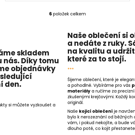
6
položek celkem
O
v
l
Naše oblečení si o
á
a nedáte z ruky. 
d
a
na
kvalitu
a
udrži
máme skladem
c
které za to stojí.
u nás
. Díky tomu
í
...
me objednávky
p
sledující
r
Šijeme oblečení, které je elegant
v
í den
.
a pohodlné. Vybíráme pro vás
p
k
materiály
a ručíme za precizní
y
zkušenými krejčovými. Každý ko
v
originál.
kty si můžete vyzkoušet a
ý
Naše
kojicí oblečení
je navržen
p
bylo k nerozeznání od běžných
i
vám, i pokud nekojíte, a bude vá
dlouho poté, co kojit přestanete
s