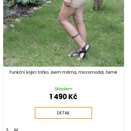
Funkční kojicí tričko Jsem máma, micromodal, černé
Skladem
1 490 Kč
DETAIL
S
M