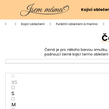
K
Přejít
na
o
Kojicí obleče
obsah
Zpět
Zpět
š
do
do
í
Domů
Kojicí oblečení
Funkční oblečení a merino
k
obchodu
obchodu
Č
Černá je pro někoho barvou smutku, p
padnoucí černé kojicí termo oblečení 
XS
S
M