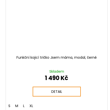
Funkční kojicí tričko Jsem máma, modal, černé
Skladem
1 490 Kč
DETAIL
S
M
L
XL