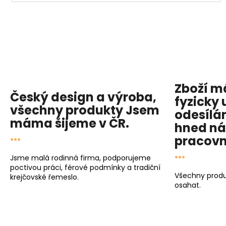
Zboží 
Český design a výroba,
fyzicky 
všechny produkty
Jsem
odesílá
máma
šijeme v ČR.
hned
ná
...
pracovn
...
Jsme malá rodinná firma, podporujeme
poctivou práci, férové podmínky a tradiční
Všechny produ
krejčovské řemeslo.
osahat.