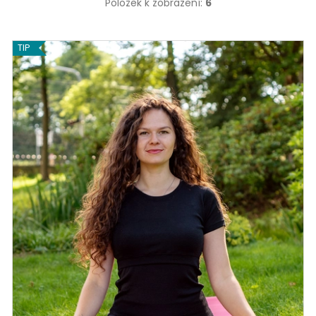
Položek k zobrazení:
6
TIP