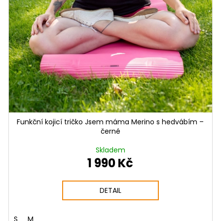
Funkční kojicí tričko Jsem máma Merino s hedvábím –
černé
Skladem
1 990 Kč
DETAIL
S
M