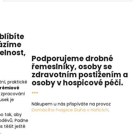
blíbíte
Sázíme
telnost
,
Podporujeme drobné
řemeslníky, osoby se
zdravotním postižením a
osoby v
hospicové péči
.
ní, praktické
rémiové
...
 zpracování
usek je
Nákupem u nás přispíváte na provoz
Domácího hospice Duha v Hořicích
.
o tak, aby
 oděvů. Padne
s těšit ještě
.