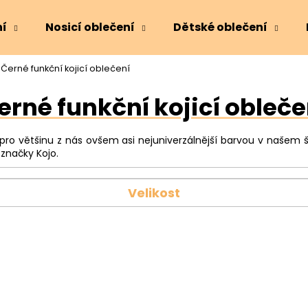
ní
Nosicí oblečení
Dětské oblečení
Černé funkční kojicí oblečení
Co potřebujete najít?
erné funkční kojicí obleče
HLEDAT
ro většinu z nás ovšem asi nejuniverzálnější barvou v našem š
značky Kojo.
Doporučujeme
Velikost