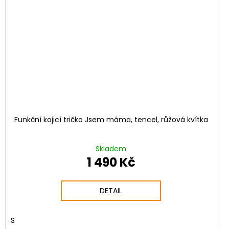
Funkční kojicí tričko Jsem máma, tencel, růžová kvítka
Skladem
1 490 Kč
DETAIL
S