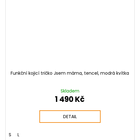
Funkční kojicí tričko Jsem máma, tencel, modrá kvítka
Skladem
1 490 Kč
DETAIL
S
L