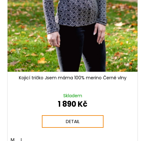
Kojicí tričko Jsem máma 100% merino Černé vlny
Skladem
1 890 Kč
DETAIL
M
L