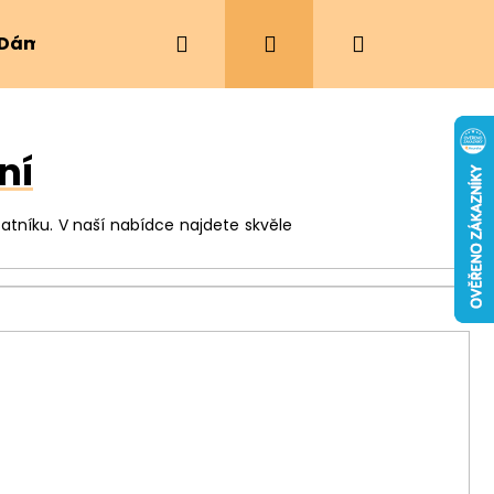
Hledat
Přihlášení
Nákupní
Dámské oblečení
Ergonomická nosítka
košík
ní
atníku. V naší nabídce najdete skvěle