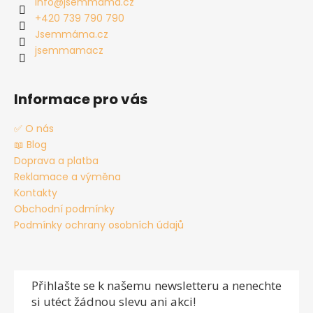
a
info
@
jsemmama.cz
t
+420 739 790 790
í
Jsemmáma.cz
jsemmamacz
Informace pro vás
✅ O nás
📖 Blog
Doprava a platba
Reklamace a výměna
Kontakty
Obchodní podmínky
Podmínky ochrany osobních údajů
Přihlašte se
k našemu newsletteru a nenechte
si utéct žádnou slevu ani akci!