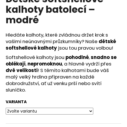
č
je
kalhoty batolecí –
0,0
u
z
j
modré
5
e
hvězdiček.
m
e
Hledáte kalhoty, které zvládnou držet krok s
vašimi neúnavnými průzkumníky? Naše
dětské
softshellové kalhoty
jsou tou pravou volbou!
Softshellové kalhoty jsou
pohodlné
,
snadno se
oblékají
,
nepromoknou
, a hlavně vydrží přes
dvě velikosti
! S těmito kalhotami bude váš
malý velký hrdina připraven na každé
dobrodružství, ať už venku prší nebo svítí
sluníčko.
VARIANTA