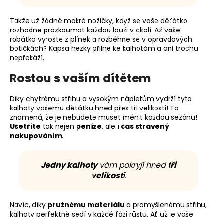
Takže už žádné mokré nožičky, když se vaše děťátko
rozhodne prozkoumat každou louži v okolí. Až vaše
robátko vyroste z plínek a rozběhne se v opravdových
botičkách? Kapsa hezky přilne ke kalhotám a ani trochu
nepřekáží.
Rostou s vaším dítětem
Díky chytrému střihu a vysokým nápletům vydrží tyto
kalhoty vašemu děťátku hned přes tři velikosti! To
znamená, že je nebudete muset měnit každou sezónu!
Ušetříte
tak nejen
peníze
, ale
i čas strávený
nakupováním
.
Jedny kalhoty
vám pokryjí hned
tři
velikosti
.
Navíc, díky
pružnému materiálu
a promyšlenému střihu,
kalhoty perfektně sedí v každé fázi růstu. Ať už je vaše