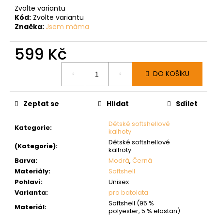
Zvolte variantu
Kód:
Zvolte variantu
Značka:
Jsem máma
599 Kč
Měrná
DO KOŠÍKU
cena:
Zeptat se
Hlídat
Sdílet
Dětské softshellové
Kategorie
:
kalhoty
Dětské softshellové
(Kategorie)
:
kalhoty
Barva
:
Modrá
,
Černá
Materiály
:
Softshell
Pohlaví
:
Unisex
Varianta
:
pro batolata
Softshell (95 %
Materiál
:
polyester, 5 % elastan)