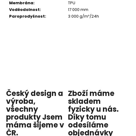
Membrána
:
TPU
Voděodolnost
:
17 000 mm
Paroprodyšnost
:
3 000 g/m²/24h
Český design a
Zboží máme
výroba,
skladem
všechny
fyzicky u nás
.
produkty
Jsem
Díky tomu
máma
šijeme v
odesíláme
ČR.
objednávky