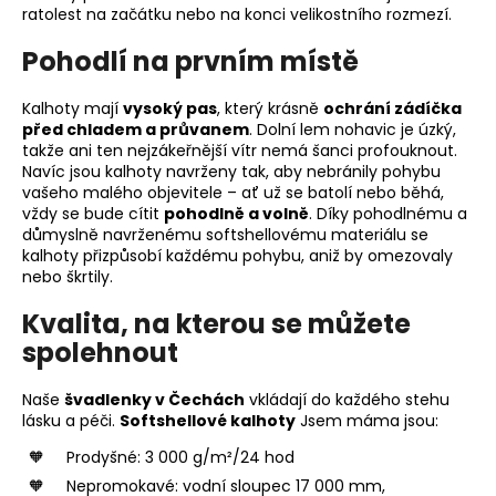
ratolest na začátku nebo na konci velikostního rozmezí.
Pohodlí na prvním místě
Kalhoty mají
vysoký pas
, který krásně
ochrání zádíčka
před chladem a průvanem
. Dolní lem nohavic je úzký,
takže ani ten nejzákeřnější vítr nemá šanci profouknout.
Navíc jsou kalhoty navrženy tak, aby nebránily pohybu
vašeho malého objevitele – ať už se batolí nebo běhá,
vždy se bude cítit
pohodlně a volně
. Díky pohodlnému a
důmyslně navrženému softshellovému materiálu se
kalhoty přizpůsobí každému pohybu, aniž by omezovaly
nebo škrtily.
Kvalita, na kterou se můžete
spolehnout
Naše
švadlenky v Čechách
vkládají do každého stehu
lásku a péči.
Softshellové kalhoty
Jsem máma jsou:
Prodyšné: 3 000 g/m²/24 hod
Nepromokavé: vodní sloupec 17 000 mm,