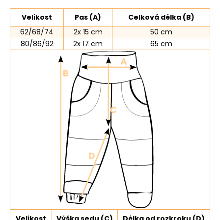
Velikost
Pas (A)
Celková délka (B)
62/68/74
2x 15 cm
50 cm
80/86/92
2x 17 cm
65 cm
Velikost
Výška sedu (C)
Délka od rozkroku (D)