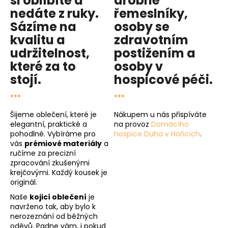
si oblíbíte a
drobné
nedáte z ruky.
řemeslníky,
Sázíme na
osoby se
kvalitu
a
zdravotním
udržitelnost
,
postižením a
které za to
osoby v
stojí.
hospicové péči
.
...
...
Šijeme oblečení, které je
Nákupem u nás přispíváte
elegantní, praktické a
na provoz
Domácího
pohodlné. Vybíráme pro
hospice Duha v Hořicích
.
vás
prémiové materiály
a
ručíme za precizní
zpracování zkušenými
krejčovými. Každý kousek je
originál.
Naše
kojicí oblečení
je
navrženo tak, aby bylo k
nerozeznání od běžných
oděvů. Padne vám, i pokud