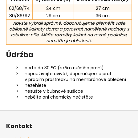
62/68/74
24 cm
27 cm
80/86/92
29 cm
36 cm
Abyste vybrali správně, doporučujeme přeměřit vaše
oblíbené kalhoty doma a porovnat naměřené hodnoty s
tabulkou níže. Měřte rozměry kalhot na rovné podložce,
neměřte je oblečené.
Údržba
perte do 30 °C (režim ručního praní)
nepoužívejte aviváž, doporučujeme prát
v pracím prostředku na membránové oblečení
nežehlete
nesušte v bubnové sušičce
nebělte ani chemicky nečistěte
Z
á
Kontakt
p