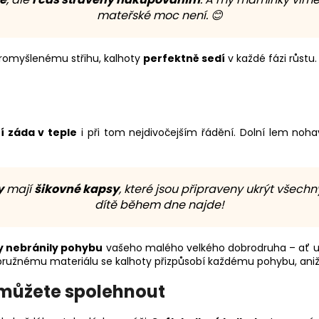
mateřské moc není. 😊
romyšlenému střihu, kalhoty
perfektně sedí
v každé fázi růstu
í záda v teple
i při tom nejdivočejším řádění. Dolní lem nohav
y
mají
šikovné kapsy
, které jsou připraveny ukrýt všech
dítě během dne najde!
y nebránily pohybu
vašeho malého velkého dobrodruha – ať u
ružnému materiálu se kalhoty přizpůsobí každému pohybu, aniž 
e můžete spolehnout