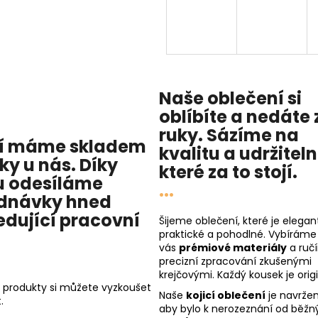
Naše oblečení si
oblíbíte a nedáte 
ruky. Sázíme na
í máme skladem
kvalitu
a
udržitel
cky u nás
. Díky
které za to stojí.
 odesíláme
...
dnávky hned
edující pracovní
Šijeme oblečení, které je elegant
praktické a pohodlné. Vybíráme
vás
prémiové materiály
a ruč
precizní zpracování zkušenými
krejčovými. Každý kousek je origi
 produkty si můžete vyzkoušet
Naše
kojicí oblečení
je navržen
.
aby bylo k nerozeznání od běžn