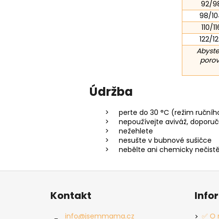
92/9
98/10
110/11
122/1
Abyste
porov
Údržba
perte do 30 °C (režim ručníh
nepoužívejte aviváž, doporu
nežehlete
nesušte v bubnové sušičce
nebělte ani chemicky nečist
Z
á
Kontakt
Info
p
a
info
@
jsemmama.cz
✅ O 