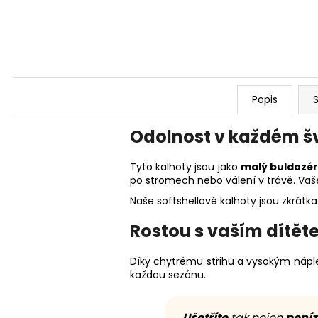
Popis
S
Odolnost v každém š
Tyto kalhoty jsou jako
malý buldozé
po stromech nebo válení v trávě. Vaše
Naše softshellové kalhoty jsou zkrát
Rostou s vaším dítě
Díky chytrému střihu a vysokým nápl
každou sezónu.
Ušetříte
tak nejen
peníz