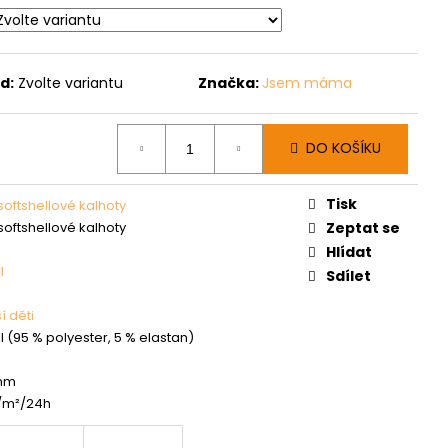
d:
Zvolte variantu
Značka:
Jsem máma
DO KOŠÍKU
Tisk
softshellové kalhoty
softshellové kalhoty
Zeptat se
Hlídat
l
Sdílet
í děti
l (95 % polyester, 5 % elastan)
 mm
/m²/24h