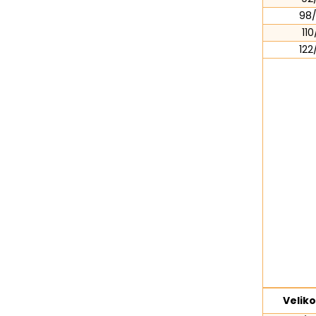
98/
110
122
Veliko