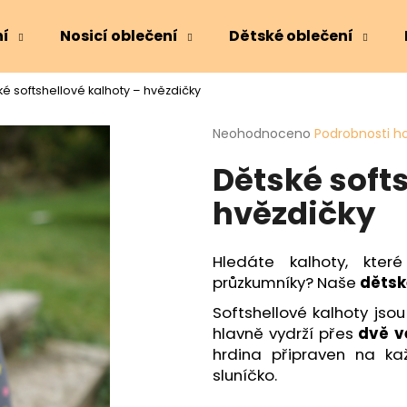
ní
Nosicí oblečení
Dětské oblečení
ké softshellové kalhoty – hvězdičky
Co potřebujete najít?
Průměrné
Neohodnoceno
Podrobnosti h
hodnocení
Dětské softs
produktu
HLEDAT
je
hvězdičky
0,0
z
5
Doporučujeme
hvězdiček.
Hledáte kalhoty, kte
průzkumníky? Naše
dětsk
Softshellové kalhoty jso
hlavně vydrží přes
dvě ve
hrdina připraven na kaž
sluníčko.