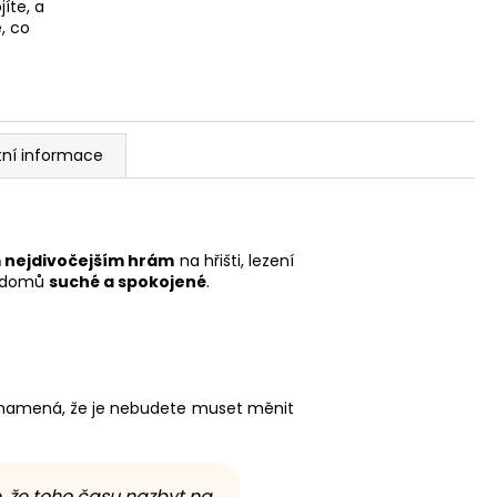
íte, a
, co
tní informace
m nejdivočejším hrám
na hřišti, lezení
se domů
suché a spokojené
.
znamená, že je nebudete muset měnit
 že toho času nazbyt na