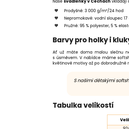
Naše
švadlenky v Čechách
vkládají 
Prodyšné: 3 000 g/m²/24 hod
Nepromokavé: vodní sloupec 
Pružné: 95 % polyester, 5 % elas
Barvy pro holky i kluk
Ať už máte doma malou slečnu neb
s úsměvem. V nabídce máme softshe
květinové motivy až po dobrodružné r
S našimi dětskými softs
Tabulka velikostí
Veli
92