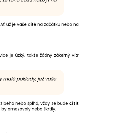
. Ať už je vaše dítě na začátku nebo na
ice je úzký, takže žádný zákeřný vítr
ny malé poklady, jež vaše
ž běhá nebo šplhá, vždy se bude
cítit
by omezovaly nebo škrtily.