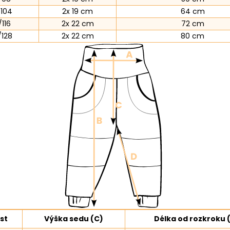
104
2x 19 cm
64 cm
/116
2x 22 cm
72 cm
/128
2x 22 cm
80 cm
st
Výška sedu (C)
Délka od rozkroku 