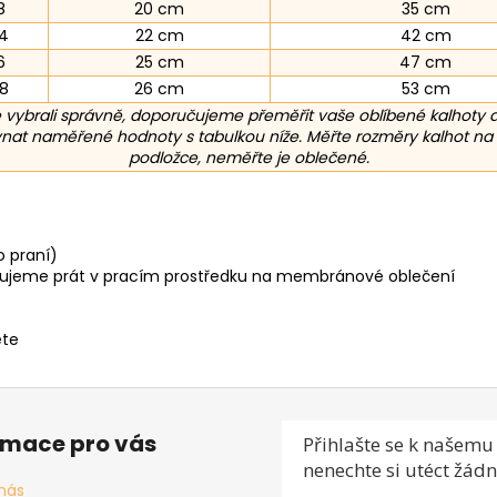
8
20 cm
35 cm
4
22 cm
42 cm
6
25 cm
47 cm
28
26 cm
53 cm
 vybrali správně, doporučujeme přeměřit vaše oblíbené kalhoty
nat naměřené hodnoty s tabulkou níže. Měřte rozměry kalhot na
podložce, neměřte je oblečené.
o praní)
čujeme prát v pracím prostředku na membránové oblečení
ěte
rmace pro vás
Přihlašte se
k našemu 
nenechte si utéct žádn
nás