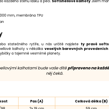
do každého stehu lásku a péči.
Softshellové kalhoty
Jsem mám
17 000 mm, membrána TPU
tan
y
o statečného rytíře, u nás určitě najdete
ty pravé softs
llové kalhoty v několika
veselých barevných provedeních
ybičky a tajemné vesmírné planety.
hellovými kalhotami bude vaše dítě
připraveno na každé
něj čeká.
kost
Pas (A)
Celková délka (B)
/98
2x 19 cm
59 cm