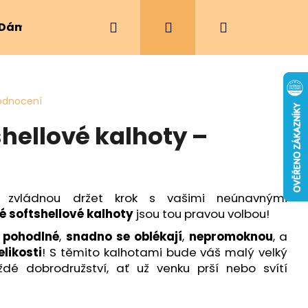
Hledat
Přihlášení
Nákupní
Dámské oblečení
Ergonomická nosítka
košík
odnocení
hellové kalhoty –
ré zvládnou držet krok s vašimi neúnavnými
é softshellové kalhoty
jsou tou pravou volbou!
u
pohodlné
,
snadno se oblékají
,
nepromoknou
, a
likosti
! S těmito kalhotami bude váš malý velký
dé dobrodružství, ať už venku prší nebo svítí