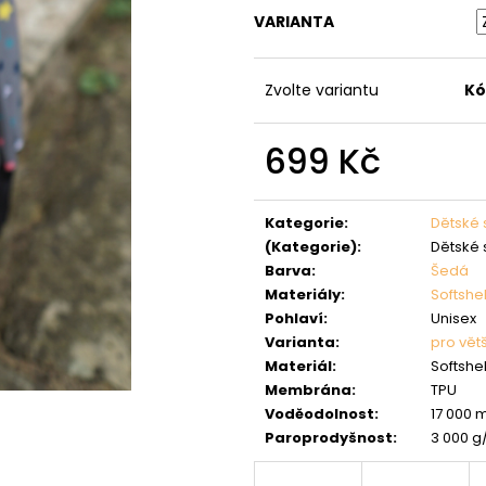
VARIANTA
Zvolte variantu
Kó
699 Kč
Měrná
cena:
Kategorie
:
Dětské 
(Kategorie)
:
Dětské 
Barva
:
Šedá
Materiály
:
Softshel
Pohlaví
:
Unisex
Varianta
:
pro větš
Materiál
:
Softshel
Membrána
:
TPU
Voděodolnost
:
17 000
Paroprodyšnost
:
3 000 g