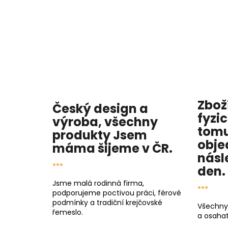
Zbož
Český design a
fyzi
výroba, všechny
tomu
produkty
Jsem
obje
máma
šijeme v ČR.
násl
...
den
.
...
Jsme malá rodinná firma,
podporujeme poctivou práci, férové
podmínky a tradiční krejčovské
Všechny
řemeslo.
a osahat