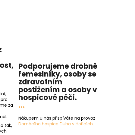
z
nost
,
Podporujeme drobné
řemeslníky, osoby se
zdravotním
postižením a osoby v
ní,
hospicové péči
.
 pro
...
íme za
nál.
Nákupem u nás přispíváte na provoz
Domácího hospice Duha v Hořicích
.
o tak,
ých