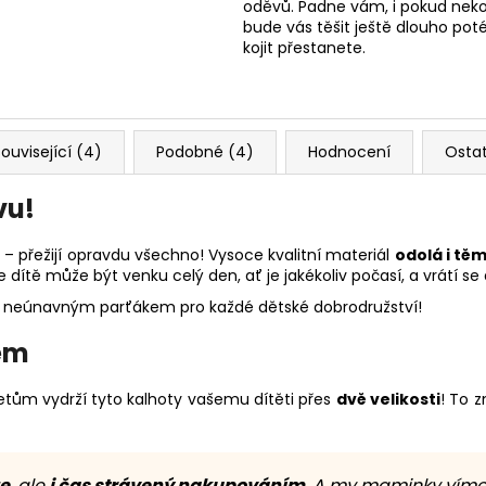
oděvů. Padne vám, i pokud nekoj
bude vás těšit ještě dlouho poté
kojit přestanete.
ouvisející (4)
Podobné (4)
Hodnocení
Osta
vu!
r
– přežijí opravdu všechno! Vysoce kvalitní materiál
odolá i tě
 dítě může být venku celý den, ať je jakékoliv počasí, a vrátí 
ka neúnavným parťákem pro každé dětské dobrodružství!
tem
etům vydrží tyto kalhoty vašemu dítěti přes
dvě velikosti
! To 
e
, ale
i čas strávený nakupováním
. A my maminky víme,