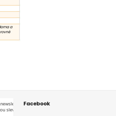
 doma a
 rovné
Facebook
newsletteru a
ou slevu ani akci!