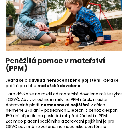
Peněžitá pomoc v mateřství
(PPM)
Jedná se o
dávku z nemocenského pojištění
, která se
pobírá po dobu
mateřské dovolené
.
Tato dávka se na rozdíl od mateřské dovolené může týkat
i OSVČ. Aby živnostnice měly na PPM nárok, musí si
dobrovolně platit
nemocenské pojištění
v délce
nejméně 270 dní v posledních 2 letech, z čehož alespoň
180 dní připadlo na poslední rok před žádostí o PPM.
Zatímco placení sociálního a zdravotní pojištění je pro
OSVČ povinné ze zákona, nemocenské pojištění je