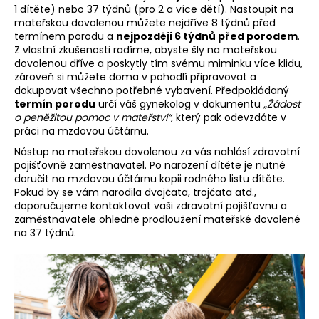
č
1 dítěte) nebo 37 týdnů (pro 2 a více dětí). Nastoupit na
u
mateřskou dovolenou můžete nejdříve 8 týdnů před
j
termínem porodu a
nejpozději 6 týdnů před porodem
.
e
Z vlastní zkušenosti radíme, abyste šly na mateřskou
m
dovolenou dříve a poskytly tím svému miminku více klidu,
zároveň si můžete doma v pohodlí připravovat a
e
dokupovat všechno potřebné vybavení. Předpokládaný
termín porodu
určí váš gynekolog v dokumentu
„Žádost
o peněžitou pomoc v mateřství“,
který pak odevzdáte v
práci na mzdovou účtárnu.
Nástup na mateřskou dovolenou za vás nahlásí zdravotní
pojišťovně zaměstnavatel. Po narození dítěte je nutné
doručit na mzdovou účtárnu kopii rodného listu dítěte.
Pokud by se vám narodila dvojčata, trojčata atd.,
doporučujeme kontaktovat vaši zdravotní pojišťovnu a
zaměstnavatele ohledně prodloužení mateřské dovolené
na 37 týdnů.