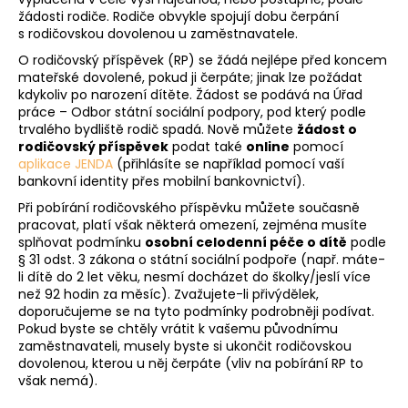
žádosti rodiče. Rodiče obvykle spojují dobu čerpání
s rodičovskou dovolenou u zaměstnavatele.
O rodičovský příspěvek (RP) se žádá nejlépe před koncem
mateřské dovolené, pokud ji čerpáte; jinak lze požádat
kdykoliv po narození dítěte. Žádost se podává na Úřad
práce – Odbor státní sociální podpory, pod který podle
trvalého bydliště rodič spadá. Nově můžete
žádost o
rodičovský příspěvek
podat také
online
pomocí
aplikace JENDA
(přihlásíte se například pomocí vaší
bankovní identity přes mobilní bankovnictví)
.
Při pobírání rodičovského příspěvku můžete současně
pracovat, platí však některá omezení, zejména musíte
splňovat podmínku
osobní celodenní péče o dítě
podle
§ 31 odst. 3 zákona o státní sociální podpoře (např. máte-
li dítě do 2 let věku, nesmí docházet do školky/jeslí více
než 92 hodin za měsíc). Zvažujete-li přivýdělek,
doporučujeme se na tyto podmínky podrobněji podívat.
Pokud byste se chtěly vrátit k vašemu původnímu
zaměstnavateli, musely byste si ukončit rodičovskou
dovolenou, kterou u něj čerpáte (vliv na pobírání RP to
však nemá).