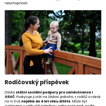
neschopnosti.
Rodičovský příspěvek
Dávka
státní sociální podpory pro zaměstnance i
OSVČ
. Poskytuje ji stát na žádost jednoho z rodičů a nárok
na ni trvá
nejdéle do 4 let věku dítěte
. Může být
vyplacena v celé výši najednou, nebo postupně, podle