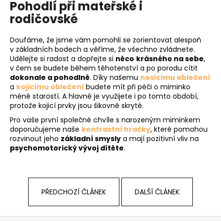
Pohodlí při mateřské i
rodičovské
Doufáme, že jsme vám pomohli se zorientovat alespoň
v základních bodech a věříme, že všechno zvládnete.
Udělejte si radost a dopřejte si
něco
krásného na sebe
,
v čem se budete během těhotenství a po porodu cítit
dokonale a pohodlně
. Díky našemu
nosicímu oblečení
a
kojicímu oblečení
budete mít při péči o miminko
méně starostí. A hlavně je využijete i po tomto období,
protože kojicí prvky jsou šikovně skryté.
Pro vaše první společné chvíle s narozeným miminkem
doporučujeme naše
kontrastní hračky
, které pomohou
rozvinout jeho
základní smysly
a mají pozitivní vliv na
psychomotorický vývoj dítěte
.
PŘEDCHOZÍ ČLÁNEK
DALŠÍ ČLÁNEK