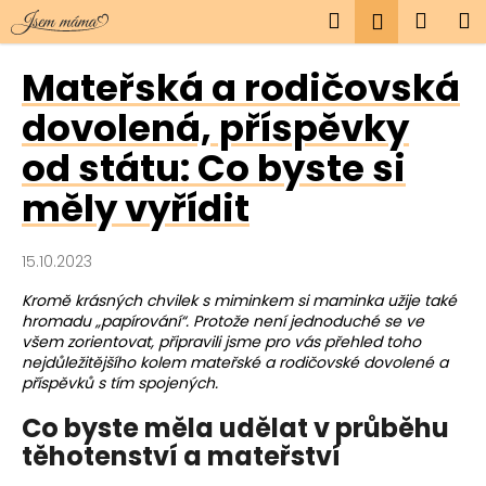
K
Přejít
Hledat
Náku
M
Přihlášen
na
o
obsah
Zpět
Zpět
košík
š
Mateřská a rodičovská
í
C
dovolená, příspěvky
k
o
od státu: Co byste si
p
měly vyřídit
o
t
ř
15.10.2023
e
Kromě krásných chvilek s miminkem si maminka užije také
b
hromadu „papírování“. Protože není jednoduché se ve
u
všem zorientovat, připravili jsme pro vás přehled toho
nejdůležitějšího kolem mateřské a rodičovské dovolené a
j
příspěvků s tím spojených.
e
Co byste měla udělat v průběhu
t
těhotenství a mateřství
e
n