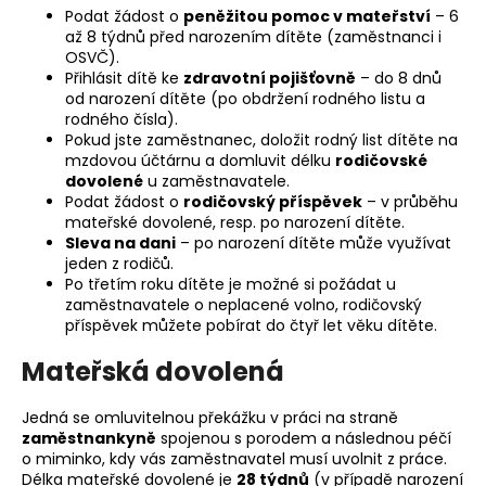
Podat žádost o
peněžitou pomoc v mateřství
– 6
a
až 8 týdnů před narozením dítěte (zaměstnanci i
j
OSVČ).
í
Přihlásit dítě ke
zdravotní pojišťovně
– do 8 dnů
od narození dítěte (po obdržení rodného listu a
t
rodného čísla).
?
Pokud jste zaměstnanec, doložit rodný list dítěte na
mzdovou účtárnu a domluvit délku
rodičovské
dovolené
u zaměstnavatele.
Podat žádost o
rodičovský příspěvek
– v průběhu
mateřské dovolené, resp. po narození dítěte.
Sleva na dani
– po narození dítěte může využívat
HLEDAT
jeden z rodičů.
Po třetím roku dítěte je možné si požádat u
zaměstnavatele o neplacené volno, rodičovský
příspěvek můžete pobírat do čtyř let věku dítěte.
D
Mateřská dovolená
o
p
o
Jedná se omluvitelnou překážku v práci na straně
r
zaměstnankyně
spojenou s porodem a následnou péčí
o miminko, kdy vás zaměstnavatel musí uvolnit z práce.
u
Délka mateřské dovolené je
28 týdnů
(v případě narození