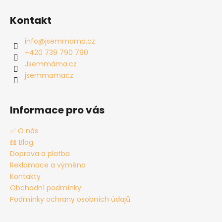
Z
á
Kontakt
p
a
info
@
jsemmama.cz
t
+420 739 790 790
í
Jsemmáma.cz
jsemmamacz
Informace pro vás
✅ O nás
📖 Blog
Doprava a platba
Reklamace a výměna
Kontakty
Obchodní podmínky
Podmínky ochrany osobních údajů