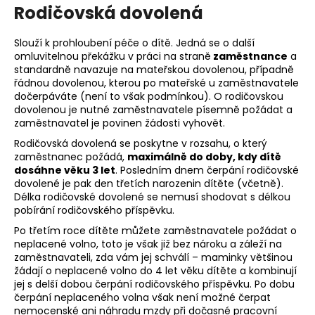
Rodičovská dovolená
Slouží k prohloubení péče o dítě. Jedná se o další
omluvitelnou překážku v práci na straně
zaměstnance
a
standardně navazuje na mateřskou dovolenou, případně
řádnou dovolenou, kterou po mateřské u zaměstnavatele
dočerpáváte (není to však podmínkou). O rodičovskou
dovolenou je nutné zaměstnavatele písemně požádat a
zaměstnavatel je povinen žádosti vyhovět.
Rodičovská dovolená se poskytne v rozsahu, o který
zaměstnanec požádá,
maximálně do doby, kdy dítě
dosáhne věku 3 let
. Posledním dnem čerpání rodičovské
dovolené je pak den třetích narozenin dítěte (včetně).
Délka rodičovské dovolené se nemusí shodovat s délkou
pobírání rodičovského příspěvku.
Po třetím roce dítěte můžete zaměstnavatele požádat o
neplacené volno, toto je však již bez nároku a záleží na
zaměstnavateli, zda vám jej schválí – maminky většinou
žádají o neplacené volno do 4 let věku dítěte a kombinují
jej s delší dobou čerpání rodičovského příspěvku. Po dobu
čerpání neplaceného volna však není možné čerpat
nemocenské ani náhradu mzdy při dočasné pracovní