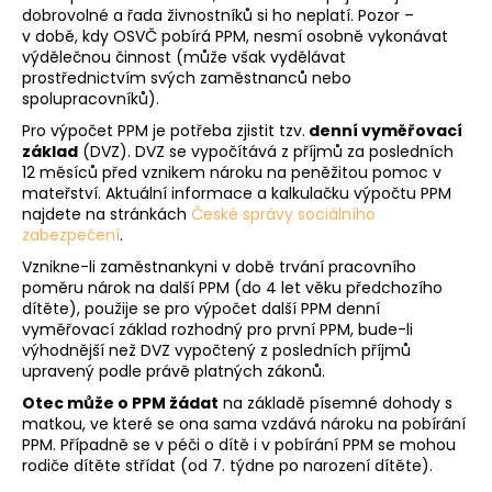
dobrovolné a řada živnostníků si ho neplatí. Pozor –
v době, kdy OSVČ pobírá PPM, nesmí osobně vykonávat
výdělečnou činnost (může však vydělávat
prostřednictvím svých zaměstnanců nebo
spolupracovníků).
Pro výpočet PPM je potřeba zjistit tzv.
denní vyměřovací
základ
(DVZ). DVZ se vypočítává z příjmů za posledních
12 měsíců před vznikem nároku na peněžitou pomoc v
mateřství. Aktuální informace a kalkulačku výpočtu PPM
najdete na stránkách
České správy sociálního
zabezpečení
.
Vznikne-li zaměstnankyni v době trvání pracovního
poměru nárok na další PPM (do 4 let věku předchozího
dítěte), použije se pro výpočet další PPM denní
vyměřovací základ rozhodný pro první PPM, bude-li
výhodnější než DVZ vypočtený z posledních příjmů
upravený podle právě platných zákonů.
Otec může o PPM žádat
na základě písemné dohody s
matkou, ve které se ona sama vzdává nároku na pobírání
PPM. Případně se v péči o dítě i v pobírání PPM se mohou
rodiče dítěte střídat (od 7. týdne po narození dítěte).