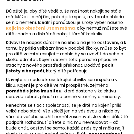
Důležité je, aby dítě vědělo, že možnost nakojit se stále
má. Může si o něj říci, pokud jste spolu, a v tomto ohledu
se nic nemění. Ideální pomůckou je široký výběr našeho
kojicího oblečení Jsem máma
, díky němuž můžete své
dítě snadno a diskrétně nakojit téměř kdekoliv.
Kdybyste naopak důrazně naléhala na jeho odstavení, a k
tomu by přišla velká změna v podobě školky, může to být
pro dítě velmi stresující – mohlo by se uzavřít do sebe a
školku odmítat. Kojení dětem totiž pomáhá případné
strachy z nového prostředí překonat. Dodává
pocit
jistoty a bezpečí
, který dítě potřebuje.
Užívejte si i nadále krásné kojící chvilky sami spolu a v
klidu. Kojení je pro dítě velmi prospěšné, zejména
pomáhá s jeho imunitou
, která dostane v kolektivu
opravdu zabrat, přináší mu cenné vitamíny a minerály.
Nenechte se tlačit společností, že je dítě na kojení příliš
velké nebo staré. Vše záleží jen na vás dvou a nikdo by
vám do vašeho soužití neměl zasahovat. Je velmi důležité
podpořit rozhodnutí dítěte a nic mu nevnucovat – až
bude chtít, odstaví se samo. Každá z nás by si měla najít
vlastní cestu, naslouchat svému dítěti,
nepropadnout