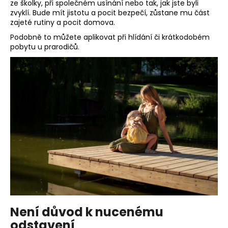
č
ze školky, při společném usínání nebo tak, jak jste byli
u
zvyklí. Bude mít jistotu a pocit bezpečí, zůstane mu část
j
zajeté rutiny a pocit domova.
e
Podobně to můžete aplikovat při hlídání či krátkodobém
m
pobytu u prarodičů.
e
Není důvod k nucenému
odstavení