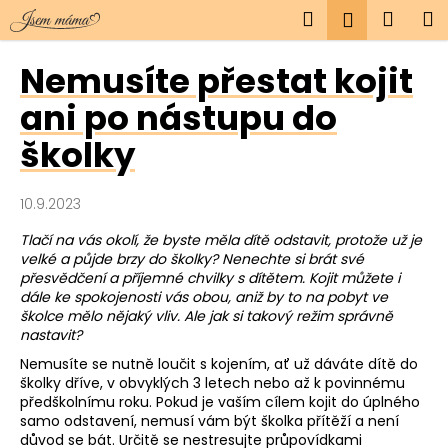
K
Přejít
Hledat
Náku
M
Přihlášen
na
o
obsah
Zpět
Zpět
košík
š
Nemusíte přestat kojit
í
C
ani po nástupu do
k
o
školky
p
o
10.9.2023
t
ř
Tlačí na vás okolí, že byste měla dítě odstavit, protože už je
velké a půjde brzy do školky? Nenechte si brát své
e
přesvědčení a příjemné chvilky s dítětem. Kojit můžete i
b
dále ke spokojenosti vás obou, aniž by to na pobyt ve
u
školce mělo nějaký vliv. Ale jak si takový režim správně
nastavit?
j
e
Nemusíte se nutně loučit s kojením, ať už dáváte dítě do
školky dříve, v obvyklých 3 letech nebo až k povinnému
t
předškolnímu roku. Pokud je vaším cílem kojit do úplného
e
samo odstavení, nemusí vám být školka přítěží a není
důvod se bát. Určitě se nestresujte průpovídkami
n