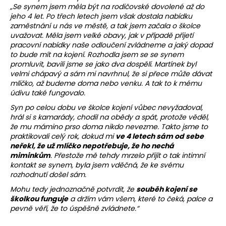
„Se synem jsem měla být na rodičovské dovolené až do
jeho 4 let. Po třech letech jsem však dostala nabídku
zaměstnání u nás ve městě, a tak jsem začala o školce
uvažovat. Měla jsem velké obavy, jak v případě přijetí
pracovní nabídky naše odloučení zvládneme a jaký dopad
to bude mít na kojení. Rozhodla jsem se se synem
promluvit, bavili jsme se jako dva dospělí. Martínek byl
velmi chápavý a sám mi navrhnul, že si přece může dávat
mlíčko, až budeme doma nebo venku. A tak to k mému
údivu také fungovalo.
Syn po celou dobu ve školce kojení vůbec nevyžadoval,
hrál si s kamarády, chodil na obědy a spát, protože věděl,
že mu mámino prso doma nikdo nevezme. Takto jsme to
praktikovali celý rok, dokud mi
ve 4 letech sám od sebe
neřekl, že už mlíčko nepotřebuje, že ho nechá
miminkům
. Přestože mě tehdy mrzelo přijít o tak intimní
kontakt se synem, byla jsem vděčná, že ke svému
rozhodnutí došel sám.
Mohu tedy jednoznačně potvrdit, že
souběh kojení se
školkou funguje
a držím vám všem, které to čeká, palce a
pevně věří, že to úspěšně zvládnete.“