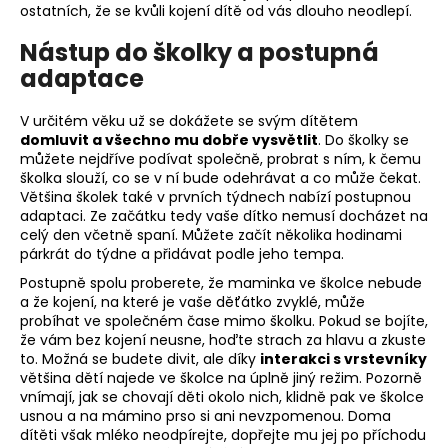
ostatních, že se kvůli kojení dítě od vás dlouho neodlepí.
a
j
Nástup do školky a postupná
í
adaptace
t
V určitém věku už se dokážete se svým dítětem
?
domluvit a všechno mu dobře vysvětlit
. Do školky se
můžete nejdříve podívat společně, probrat s ním, k čemu
školka slouží, co se v ní bude odehrávat a co může čekat.
Většina školek také v prvních týdnech nabízí postupnou
adaptaci. Ze začátku tedy vaše dítko nemusí docházet na
HLEDAT
celý den včetně spaní. Můžete začít několika hodinami
párkrát do týdne a přidávat podle jeho tempa.
Postupně spolu proberete, že maminka ve školce nebude
a že kojení, na které je vaše děťátko zvyklé, může
D
probíhat ve společném čase mimo školku. Pokud se bojíte,
o
že vám bez kojení neusne, hoďte strach za hlavu a zkuste
p
to. Možná se budete divit, ale díky
interakci s vrstevníky
většina dětí najede ve školce na úplně jiný režim. Pozorně
o
vnímají, jak se chovají děti okolo nich, klidně pak ve školce
r
usnou a na mámino prso si ani nevzpomenou. Doma
u
dítěti však mléko neodpírejte, dopřejte mu jej po příchodu