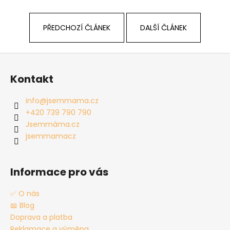
PŘEDCHOZÍ ČLÁNEK
DALŠÍ ČLÁNEK
Z
á
Kontakt
p
a
info
@
jsemmama.cz
t
+420 739 790 790
í
Jsemmáma.cz
jsemmamacz
Informace pro vás
✅ O nás
📖 Blog
Doprava a platba
Reklamace a výměna