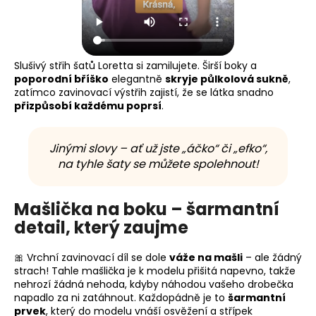
Slušivý střih šatů Loretta si zamilujete. Širší boky a
poporodní bříško
elegantně
skryje půlkolová sukně
,
zatímco zavinovací výstřih zajistí, že se látka snadno
přizpůsobí každému poprsí
.
Jinými slovy – ať už jste „áčko“ či „efko“,
na tyhle šaty se můžete spolehnout!
Mašlička na boku – šarmantní
detail, který zaujme
🎀 Vrchní zavinovací díl se dole
váže na mašli
– ale žádný
strach! Tahle mašlička je k modelu přišitá napevno, takže
nehrozí žádná nehoda, kdyby náhodou vašeho drobečka
napadlo za ni zatáhnout. Každopádně je to
šarmantní
prvek
, který do modelu vnáší osvěžení a střípek