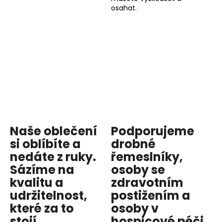
osahat.
Naše oblečení
Podporujeme
si oblíbíte a
drobné
nedáte z ruky.
řemeslníky,
Sázíme na
osoby se
kvalitu
a
zdravotním
udržitelnost
,
postižením a
které za to
osoby v
stojí.
hospicové péči
.