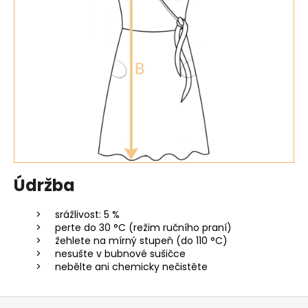
Údržba
srážlivost: 5 %
perte do 30 °C (režim ručního praní)
žehlete na mírný stupeň (do 110 °C)
nesušte v bubnové sušičce
nebělte ani chemicky nečistěte
Z