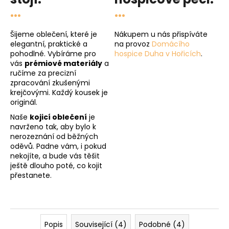
...
...
Šijeme oblečení, které je
Nákupem u nás přispíváte
elegantní, praktické a
na provoz
Domácího
pohodlné. Vybíráme pro
hospice Duha v Hořicích
.
vás
prémiové materiály
a
ručíme za precizní
zpracování zkušenými
krejčovými. Každý kousek je
originál.
Naše
kojicí oblečení
je
navrženo tak, aby bylo k
nerozeznání od běžných
oděvů. Padne vám, i pokud
nekojíte, a bude vás těšit
ještě dlouho poté, co kojit
přestanete.
Popis
Související (4)
Podobné (4)