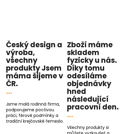
Český design a
Zboží máme
výroba,
skladem
všechny
fyzicky u nás
.
produkty
Jsem
Díky tomu
máma
šijeme v
odesíláme
ČR.
objednávky
...
hned
následující
Jsme malá rodinná firma,
pracovní den
.
podporujeme poctivou
...
práci, férové podmínky a
tradiční krejčovské řemeslo.
Všechny produkty si
můžete vyzkoušet a