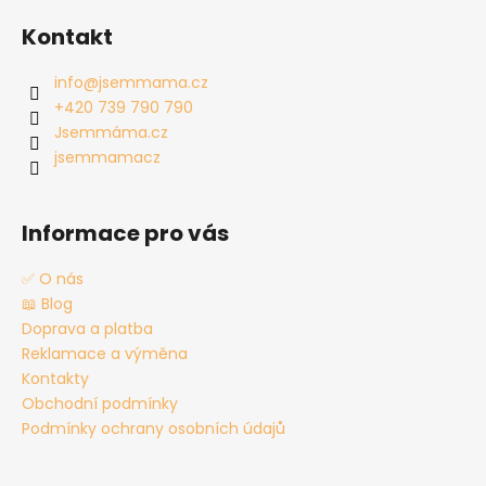
á
Kontakt
p
a
info
@
jsemmama.cz
t
+420 739 790 790
í
Jsemmáma.cz
jsemmamacz
Informace pro vás
✅ O nás
📖 Blog
Doprava a platba
Reklamace a výměna
Kontakty
Obchodní podmínky
Podmínky ochrany osobních údajů