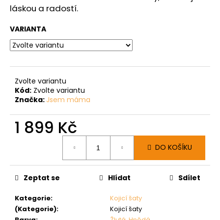
láskou a radostí.
VARIANTA
Zvolte variantu
Kód:
Zvolte variantu
Značka:
Jsem máma
1 899 Kč
Měrná
DO KOŠÍKU
cena:
Zeptat se
Hlídat
Sdílet
Kategorie
:
Kojicí šaty
(Kategorie)
:
Kojicí šaty
Barva
:
Žlutá
,
Hnědá