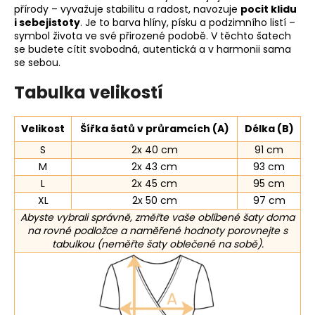
přírody – vyvažuje stabilitu a radost, navozuje
pocit klidu
i sebejistoty
. Je to barva hlíny, písku a podzimního listí –
symbol života ve své přirozené podobě. V těchto šatech
se budete cítit svobodná, autentická a v harmonii sama
se sebou.
Tabulka velikostí
Velikost
Šířka šatů v průramcích (A)
Délka (B)
S
2x 40 cm
91 cm
M
2x 43 cm
93 cm
L
2x 45 cm
95 cm
XL
2x 50 cm
97 cm
Abyste vybrali správně, změřte vaše oblíbené šaty doma
na rovné podložce a naměřené hodnoty porovnejte s
tabulkou (neměřte šaty oblečené na sobě).