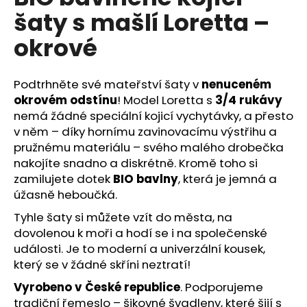
č
je
šaty s mašlí Loretta –
5,0
u
z
j
okrové
5
e
hvězdiček.
m
e
Podtrhněte své mateřství šaty v
nenuceném
okrovém odstínu
! Model Loretta s
3/4 rukávy
nemá žádné speciální kojicí vychytávky, a přesto
v něm – díky hornímu zavinovacímu výstřihu a
pružnému materiálu – svého malého drobečka
nakojíte snadno a diskrétně. Kromě toho si
zamilujete dotek
BIO bavlny
, která je jemná a
úžasně heboučká.
Tyhle šaty si můžete vzít do města, na
dovolenou k moři a hodí se i na společenské
události. Je to moderní a univerzální kousek,
který se v žádné skříni neztratí!
Vyrobeno v České republice
. Podporujeme
tradiční řemeslo – šikovné švadleny, které šijí s