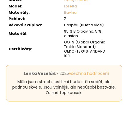
Model
:
Loretta
Materiály
:
Bavlna
Pohlaví
:
Ž
Věková skupina
:
Dospělí (13 let a více)
95 % BIO bavlna, 5 %
Materiál
:
elastan
GOTS (Global Organic
Textile Standard),
Certifikáty
:
OEKO-TEX® STANDARD
100
Hodnocení
Lenka Veselá
9.7.2025
všechna hodnocení
produktu
Měla jsem strach, jestli mi bude střih sedět, ale
je
padnou skvěle. Jsou volnější, ale nepůsobí beztvarě.
5
Za mě top kousek.
z
5
hvězdiček.