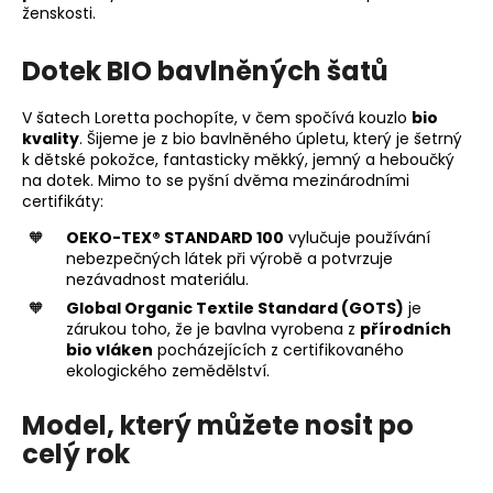
ženskosti.
Dotek BIO bavlněných šatů
V šatech Loretta pochopíte, v čem spočívá kouzlo
bio
kvality
. Šijeme je z bio bavlněného úpletu, který je šetrný
k dětské pokožce, fantasticky měkký, jemný a heboučký
na dotek. Mimo to se pyšní dvěma mezinárodními
certifikáty:
OEKO-TEX® STANDARD 100
vylučuje používání
nebezpečných látek při výrobě a potvrzuje
nezávadnost materiálu.
Global Organic Textile Standard (GOTS)
je
zárukou toho, že je bavlna vyrobena z
přírodních
bio vláken
pocházejících z certifikovaného
ekologického zemědělství.
Model, který můžete nosit po
celý rok