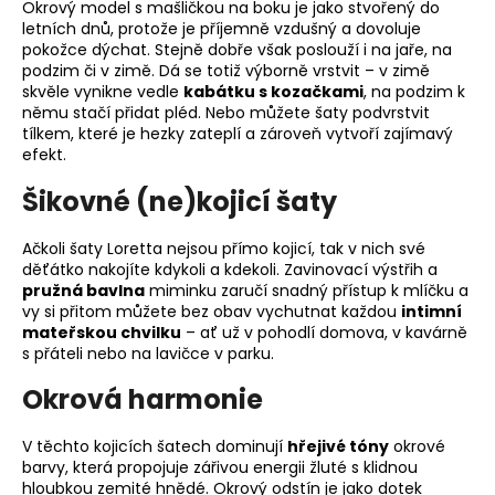
Okrový model s mašličkou na boku je jako stvořený do
letních dnů, protože je příjemně vzdušný a dovoluje
pokožce dýchat. Stejně dobře však poslouží i na jaře, na
podzim či v zimě. Dá se totiž výborně vrstvit – v zimě
skvěle vynikne vedle
kabátku s kozačkami
, na podzim k
němu stačí přidat pléd. Nebo můžete šaty podvrstvit
tílkem, které je hezky zateplí a zároveň vytvoří zajímavý
efekt.
Šikovné (ne)kojicí šaty
Ačkoli šaty Loretta nejsou přímo kojicí, tak v nich své
děťátko nakojíte kdykoli a kdekoli. Zavinovací výstřih a
pružná bavlna
miminku zaručí snadný přístup k mlíčku a
vy si přitom můžete bez obav vychutnat každou
intimní
mateřskou chvilku
– ať už v pohodlí domova, v kavárně
s přáteli nebo na lavičce v parku.
Okrová harmonie
V těchto kojicích šatech dominují
hřejivé tóny
okrové
barvy, která propojuje zářivou energii žluté s klidnou
hloubkou zemité hnědé. Okrový odstín je jako dotek