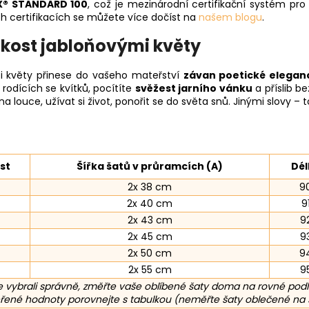
® STANDARD 100
, což je mezinárodní certifikační systém pro
h certifikacích se můžete více dočíst na
našem blogu
.
kost jabloňovými květy
i květy přinese do vašeho mateřství
závan poetické elegan
dících se kvítků, pocítíte
svěžest jarního vánku
a příslib b
 louce, užívat si život, ponořit se do světa snů. Jinými slovy – t
st
Šířka šatů v průramcích (A)
Dél
2x 38 cm
9
2x 40 cm
9
2x 43 cm
9
2x 45 cm
9
2x 50 cm
9
2x 55 cm
9
 vybrali správně, změřte vaše oblíbené šaty doma na rovné pod
ené hodnoty porovnejte s tabulkou (neměřte šaty oblečené na 