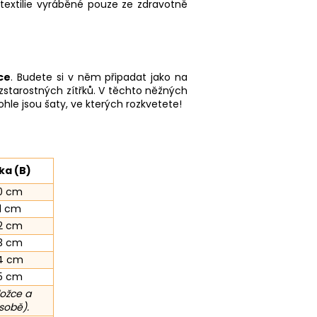
 textilie vyráběné pouze ze zdravotně
ce
. Budete si v něm připadat jako na
ezstarostných zítřků. V těchto něžných
ohle jsou šaty, ve kterých rozkvetete!
ka (B)
0 cm
1 cm
2 cm
3 cm
4 cm
5 cm
ložce a
sobě).