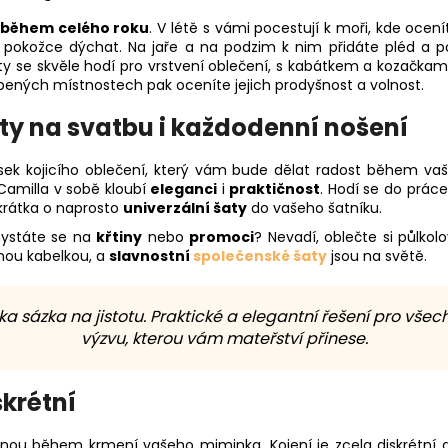
 během celého roku
. V létě s vámi pocestují k moři, kde ocenít
ší pokožce dýchat. Na jaře a na podzim k nim přidáte pléd a p
aty se skvěle hodí pro vrstvení oblečení, s kabátkem a kozačk
opených místnostech pak oceníte jejich prodyšnost a volnost.
aty na svatbu i každodenní nošení
sek kojicího oblečení, který vám bude dělat radost během vaši
 Camilla v sobě kloubí
eleganci
i
praktičnost
. Hodí se do prác
zkrátka o naprosto
univerzální šaty
do vašeho šatníku.
ystáte se na
křtiny
nebo
promoci
? Nevadí, oblečte si půlkolo
ou kabelkou, a
slavnostní
společenské šaty
jsou na světě.
ka sázka na jistotu. Praktické a elegantní řešení pro všech
výzvu, kterou vám mateřství přinese.
skrétní
nou během krmení vašeho miminka. Kojení je zcela diskrétní 