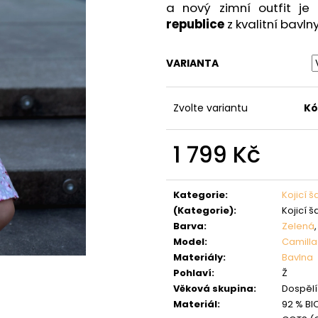
a nový zimní outfit j
republice
z kvalitní bavln
VARIANTA
Zvolte variantu
Kó
1 799 Kč
Měrná
cena:
Kategorie
:
Kojicí š
(Kategorie)
:
Kojicí š
Barva
:
Zelená
Model
:
Camilla
Materiály
:
Bavlna
Pohlaví
:
Ž
Věková skupina
:
Dospělí 
Materiál
:
92 % BI