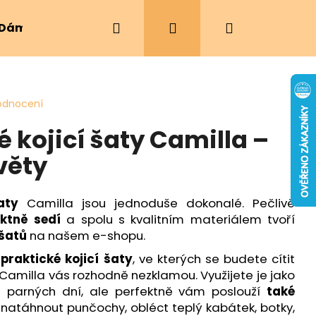
Hledat
Přihlášení
Nákupní
Dámské oblečení
Ergonomická nosítka
košík
odnocení
 kojicí šaty Camilla –
věty
aty
Camilla jsou jednoduše dokonalé. Pečlivě
ektně sedí
a spolu s kvalitním materiálem tvoří
 šatů
na našem e-shopu.
praktické kojicí šaty
, ve kterých se budete cítit
Camilla vás rozhodně nezklamou. Využijete je jako
parných dní, ale perfektně vám poslouží
také
 natáhnout punčochy, obléct teplý kabátek, botky,