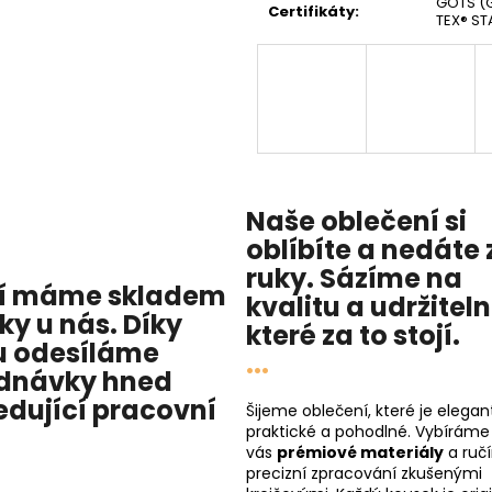
GOTS (G
Certifikáty
:
TEX® ST
Naše oblečení si
oblíbíte a nedáte 
ruky. Sázíme na
í máme skladem
kvalitu
a
udržitel
cky u nás
. Díky
které za to stojí.
 odesíláme
...
dnávky hned
edující pracovní
Šijeme oblečení, které je elegant
praktické a pohodlné. Vybíráme
vás
prémiové materiály
a ruč
precizní zpracování zkušenými