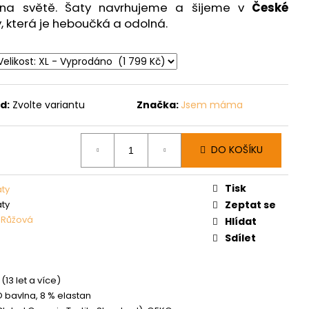
e na světě. Šaty navrhujeme a šijeme v
České
y, která je heboučká a odolná.
d:
Zvolte variantu
Značka:
Jsem máma
DO KOŠÍKU
Tisk
aty
aty
Zeptat se
,
Růžová
Hlídat
Sdílet
(13 let a více)
O bavlna, 8 % elastan