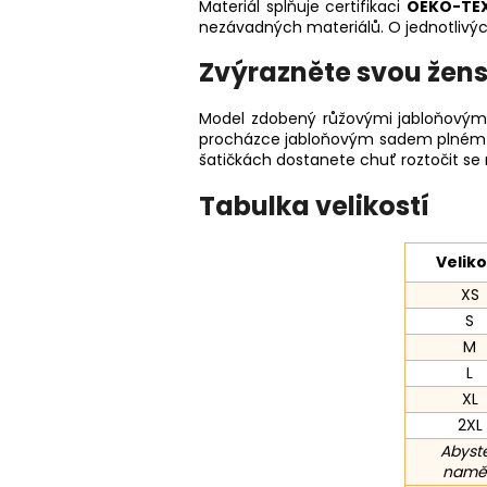
Materiál splňuje certifikaci
OEKO-TEX
nezávadných materiálů. O jednotlivýc
Zvýrazněte svou žens
Model zdobený růžovými jabloňovým
procházce jabloňovým sadem plném ro
šatičkách dostanete chuť roztočit se na
Tabulka velikostí
Veliko
XS
S
M
L
XL
2XL
Abyste
naměř