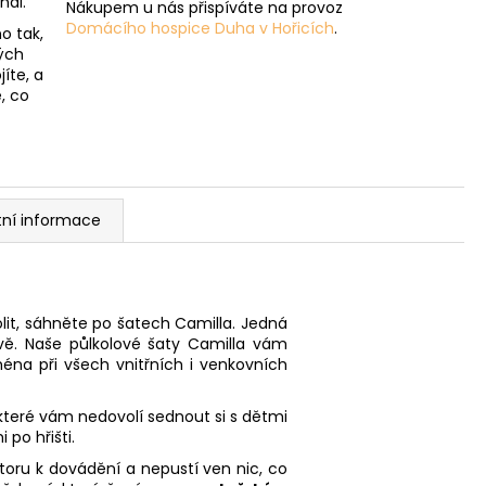
nál.
Nákupem u nás přispíváte na provoz
Domácího hospice Duha v Hořicích
.
o tak,
ých
íte, a
, co
tní informace
volit, sáhněte po šatech Camilla. Jedná
vě. Naše půlkolové šaty Camilla vám
éna při všech vnitřních i venkovních
teré vám nedovolí sednout si s dětmi
po hřišti.
oru k dovádění a nepustí ven nic, co