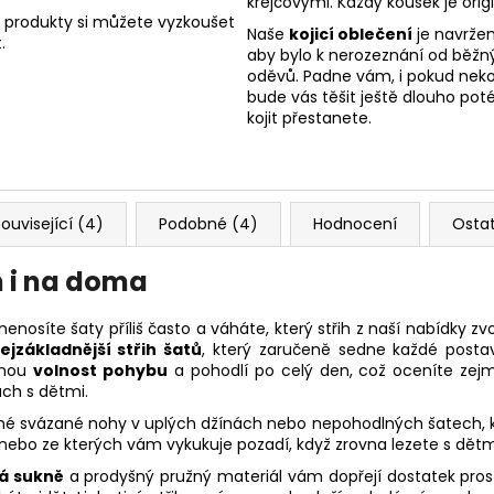
krejčovými. Každý kousek je origi
 produkty si můžete vyzkoušet
Naše
kojicí oblečení
je navržen
.
aby bylo k nerozeznání od běžn
oděvů. Padne vám, i pokud nekoj
bude vás těšit ještě dlouho poté
kojit přestanete.
ouvisející (4)
Podobné (4)
Hodnocení
Osta
n i na doma
enosíte šaty příliš často a váháte, který střih z naší nabídky z
ejzákladnější střih šatů
, který zaručeně sedne každé posta
tnou
volnost pohybu
a pohodlí po celý den, což oceníte zejm
ách s dětmi.
né svázané nohy v uplých džínách nebo nepohodlných šatech, k
nebo ze kterých vám vykukuje pozadí, když zrovna lezete s dětmi 
á sukně
a prodyšný pružný materiál vám dopřejí dostatek prost