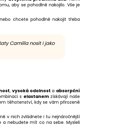
omu, aby se pohodlně nakojilo. Vše je
 nebo chcete pohodlně nakojit třeba
ty Camilla nosit i jako
nost
,
vysoká odolnost
a
absorpční
kombinaci s
elastanem
získávají naše
em těhotenství, kdy se vám přirozeně
lně v nich zvládnete i tu nejnáročnější
 a nebudete mít co na sebe. Mysleli