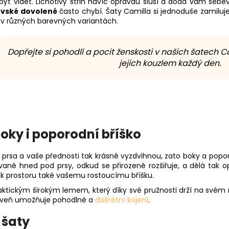
ýt vidět. Lichotivý střih navíc opravdu sluší a dodá vám se
ovské dovolené
často chybí. Šaty Camilla si jednoduše zamiluj
 v různých barevných variantách.
Dopřejte si pohodlí a pocit ženskosti v našich šatech 
jejich kouzlem každý den.
boky i poporodní bříško
í prsa a vaše přednosti tak krásně vyzdvihnou, zato boky a popor
ovaně hned pod prsy, odkud se přirozeně rozšiřuje, a dělá tak 
k prostoru také vašemu rostoucímu bříšku.
aktickým širokým lemem, který díky své pružnosti drží na svém
oveň umožňuje pohodlné a
diskrétní kojení
.
 šaty