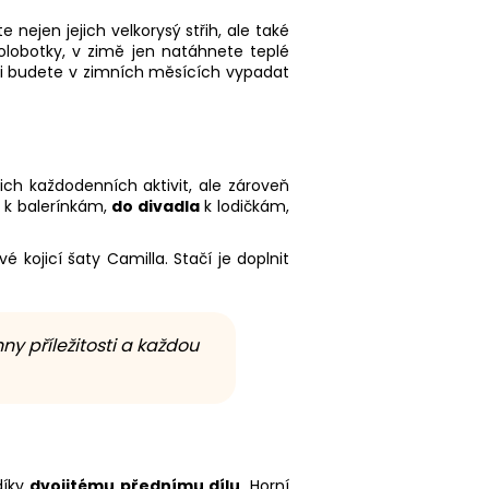
e nejen jejich velkorysý střih, ale také
olobotky, v zimě jen natáhnete teplé
ami budete v zimních měsících vypadat
ch každodenních aktivit, ale zároveň
e k balerínkám,
do divadla
k lodičkám,
vé kojicí šaty Camilla. Stačí je doplnit
ny příležitosti a každou
díky
dvojitému přednímu dílu
. Horní