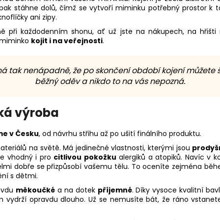
ak stáhne dolů, čímž se vytvoří miminku potřebný prostor k t
oflíčky ani zipy.
ně při každodenním shonu, ať už jste na nákupech, na hřišti
é miminko
kojit i na veřejnosti
.
ená tak nenápadně, že po skončení období kojení můžete ša
běžný oděv a nikdo to na vás nepozná.
ská výroba
me v Česku
, od návrhu střihu až po ušití finálního produktu.
ateriálů na světě. Má jedinečné vlastnosti, kterými jsou
prodyš
 je vhodný i pro
citlivou pokožku
alergiků a atopiků. Navíc v 
lmi dobře se přizpůsobí vašemu tělu. To oceníte zejména běh
ění s dětmi.
ravdu
měkoučké
a na dotek
příjemné
. Díky vysoce kvalitní bav
 vydrží opravdu dlouho. Už se nemusíte bát, že ráno vstanete