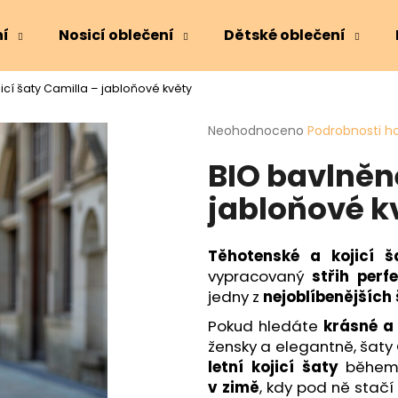
ní
Nosicí oblečení
Dětské oblečení
icí šaty Camilla – jabloňové květy
Co potřebujete najít?
Průměrné
Neohodnoceno
Podrobnosti h
hodnocení
BIO bavlněné
produktu
HLEDAT
je
jabloňové k
0,0
z
5
Doporučujeme
hvězdiček.
Těhotenské a kojicí š
vypracovaný
střih perf
jedny z
nejoblíbenějších
Pokud hledáte
krásné a 
žensky a elegantně, šaty 
letní kojicí šaty
během 
v zimě
, kdy pod ně stačí