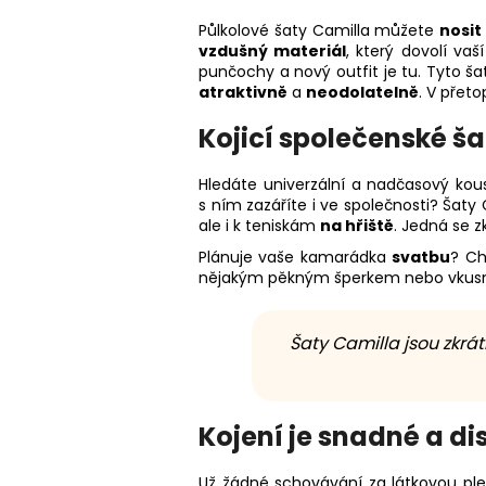
Půlkolové šaty Camilla můžete
nosit
vzdušný materiál
, který dovolí va
punčochy a nový outfit je tu. Tyto š
atraktivně
a
neodolatelně
. V přet
Kojicí společenské š
Hledáte univerzální a nadčasový kou
s ním zazáříte i ve společnosti? Šaty
ale i k teniskám
na hřiště
. Jedná se 
Plánuje vaše kamarádka
svatbu
? Ch
nějakým pěkným šperkem nebo vkusn
Šaty Camilla jsou zkrát
Kojení je snadné a di
Už žádné schovávání za látkovou ple