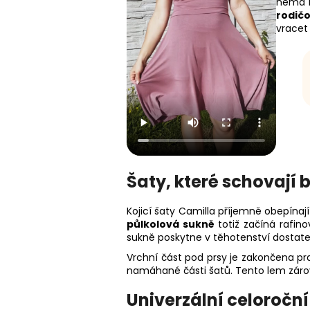
nemá b
rodič
vracet
Šaty, které schovají 
Kojicí šaty Camilla příjemně obepínaj
půlkolová sukně
totiž začíná rafin
sukně poskytne v těhotenství dostate
Vrchní část pod prsy je zakončena pr
namáhané části šatů. Tento lem zár
Univerzální celoroční