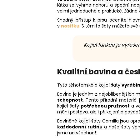
látka se vyhrne nahoru a spodní naop
velmi jednoduché a praktické, žádné kn
Snadný přístup k prsu oceníte hlav
v
nosítku
. S těmito šaty můžete sv
Kojicí funkce je vyřeš
Kvalitní bavlna a če
Tyto těhotenské a kojicí šaty
vyrábí
Bavlna je jedním z nejoblíbenějších m
schopnost
. Tento přírodní materiál
kojicí šaty
potřebnou pružnost
a ve
mění postava, ale i při kojení a dovád
Bavlněné kojicí šaty Camilla jsou op
každodenní rutinu
a naše šaty vám
jsme na všechno!