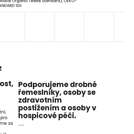
lobal Organic Textile Standard), OEKO-
ANDARD 100
z
nost
,
Podporujeme drobné
řemeslníky, osoby se
zdravotním
postižením a osoby v
ní,
hospicové péči
.
 pro
...
íme za