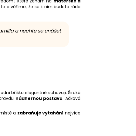
bevědomí, které ženám na
mateřské a
ete a věříme, že se k nim budete ráda
Camilla a nechte se unášet
odní bříško elegantně schovají. Široká
opravdu
nádhernou postavu
. Ačková
 místě a
zabraňuje vytahání
nejvíce