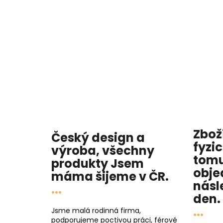
Zbož
Český design a
fyzi
výroba, všechny
tomu
produkty
Jsem
obje
máma
šijeme v ČR.
násl
...
den
.
...
Jsme malá rodinná firma,
podporujeme poctivou práci, férové