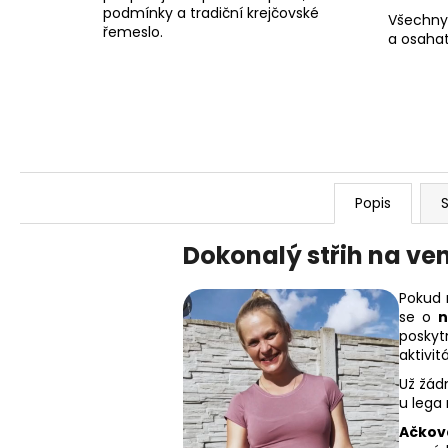
podmínky a tradiční krejčovské
Všechny
řemeslo.
a osahat
Popis
S
Dokonalý střih na ve
Pokud n
se o
n
posky
aktivit
Už žád
u lega 
Ačkov