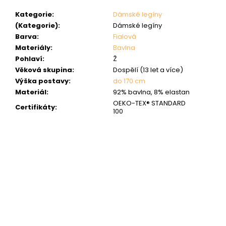
Kategorie
:
Dámské legíny
(Kategorie)
:
Dámské legíny
Barva
:
Fialová
Materiály
:
Bavlna
Pohlaví
:
Ž
Věková skupina
:
Dospělí (13 let a více)
Výška postavy
:
do 170 cm
Materiál
:
92% bavlna, 8% elastan
OEKO-TEX® STANDARD
Certifikáty
:
100