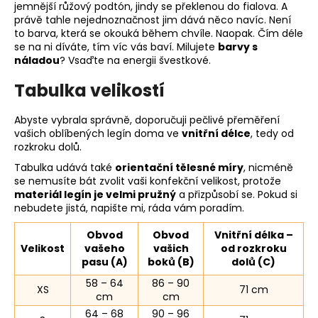
jemnější růžový podtón, jindy se překlenou do fialova. A
právě tahle nejednoznačnost jim dává něco navíc. Není
to barva, která se okouká během chvíle. Naopak. Čím déle
se na ni díváte, tím víc vás baví. Milujete
barvy s
náladou
? Vsaďte na energii švestkové.
Tabulka velikostí
Abyste vybrala správně, doporučuji pečlivé přeměření
vašich oblíbených legín doma ve
vnitřní délce
, tedy od
rozkroku dolů.
Tabulka udává také
orientační tělesné míry
, nicméně
se nemusíte bát zvolit vaši konfekční velikost, protože
materiál legín je velmi pružný
a přizpůsobí se. Pokud si
nebudete jistá, napište mi, ráda vám poradím.
Obvod
Obvod
Vnitřní délka –
Velikost
vašeho
vašich
od rozkroku
pasu (A)
boků (B)
dolů (C)
58 – 64
86 – 90
XS
71 cm
cm
cm
64 – 68
90 – 96