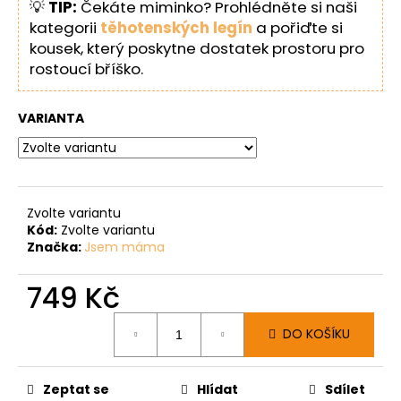
💡
TIP:
Čekáte miminko? Prohlédněte si naši
kategorii
těhotenských legín
a pořiďte si
kousek, který poskytne dostatek prostoru pro
rostoucí bříško.
VARIANTA
Zvolte variantu
Kód:
Zvolte variantu
Značka:
Jsem máma
749 Kč
Měrná
DO KOŠÍKU
cena:
Zeptat se
Hlídat
Sdílet