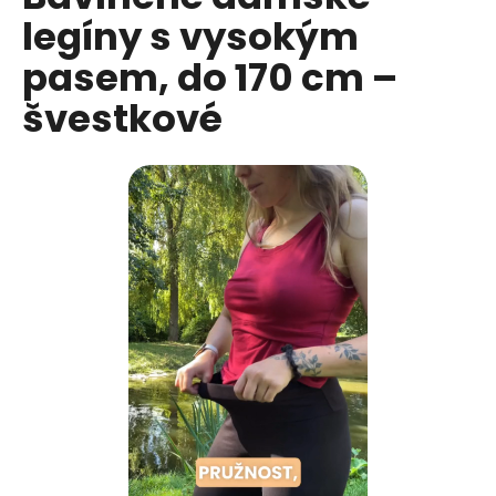
č
je
legíny s vysokým
0,0
u
z
j
pasem, do 170 cm –
5
e
hvězdiček.
m
švestkové
e