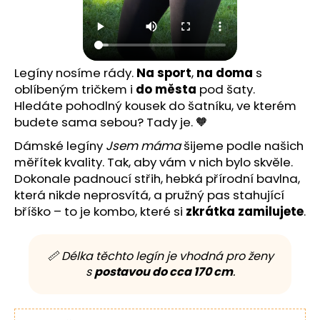
Legíny nosíme rády.
Na sport
,
na doma
s
oblíbeným tričkem i
do města
pod šaty.
Hledáte pohodlný kousek do šatníku, ve kterém
budete sama sebou? Tady je. 🧡
Dámské legíny
Jsem máma
šijeme podle našich
měřítek kvality. Tak, aby vám v nich bylo skvěle.
Dokonale padnoucí střih, hebká přírodní bavlna,
která nikde neprosvítá, a pružný pas stahující
bříško – to je kombo, které si
zkrátka zamilujete
.
📏 Délka těchto legín je vhodná pro ženy
s
postavou do cca 170 cm
.