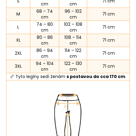
S
71 cm
cm
cm
68 – 74
96 – 102
M
71 cm
cm
cm
74 – 80
102 – 108
L
71 cm
cm
cm
80 – 86
108 – 114
XL
71 cm
cm
cm
86 – 94
114 – 122
2XL
71 cm
cm
cm
94 – 104
122 – 130
3XL
71 cm
cm
cm
📏 Tyto legíny sedí ženám
s postavou do cca 170 cm
.