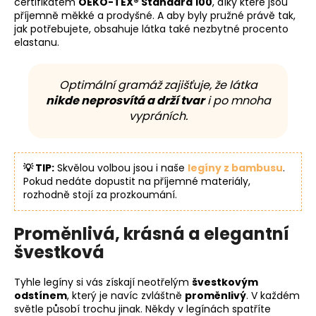
certifikátem
OEKO-TEX® Standard 100
, díky které jsou
příjemně měkké a prodyšné. A aby byly pružné právě tak,
jak potřebujete, obsahuje látka také nezbytné procento
elastanu.
Optimální gramáž zajišťuje, že látka
nikde neprosvítá a drží tvar
i po mnoha
vypráních.
💡 TIP:
Skvělou volbou jsou i naše
legíny z bambusu
.
Pokud nedáte dopustit na příjemné materiály,
rozhodně stojí za prozkoumání.
Proměnlivá, krásná a elegantní
švestková
Tyhle legíny si vás získají neotřelým
švestkovým
odstínem
, který je navíc zvláštně
proměnlivý
. V každém
světle působí trochu jinak. Někdy v legínách spatříte