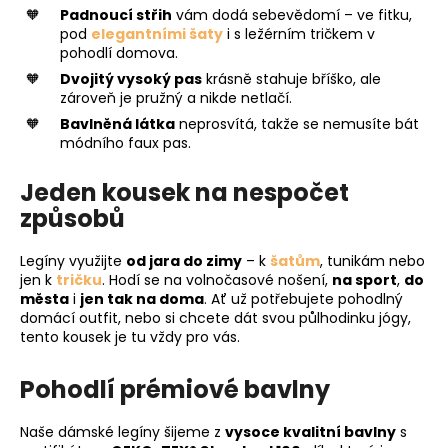
Padnoucí střih
vám dodá sebevědomí – ve fitku,
pod
elegantními šaty
i s ležérním tričkem v
pohodlí domova.
Dvojitý vysoký pas
krásně stahuje bříško, ale
zároveň je pružný a nikde netlačí.
Bavlněná látka
neprosvítá, takže se nemusíte bát
módního faux pas.
Jeden kousek na nespočet
způsobů
Legíny využijte
od jara do zimy
– k
šatům
, tunikám nebo
jen k
tričku
. Hodí se na volnočasové nošení,
na sport
,
do
města
i
jen tak na doma
. Ať už potřebujete pohodlný
domácí outfit, nebo si chcete dát svou půlhodinku jógy,
tento kousek je tu vždy pro vás.
Pohodlí prémiové bavlny
Naše dámské legíny šijeme z
vysoce kvalitní bavlny
s