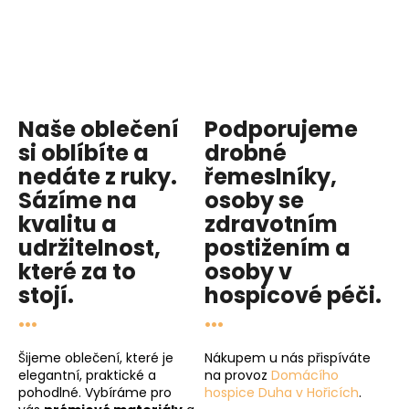
Naše oblečení
Podporujeme
si oblíbíte a
drobné
nedáte z ruky.
řemeslníky,
Sázíme na
osoby se
kvalitu
a
zdravotním
udržitelnost
,
postižením a
které za to
osoby v
stojí.
hospicové péči
.
...
...
Šijeme oblečení, které je
Nákupem u nás přispíváte
elegantní, praktické a
na provoz
Domácího
pohodlné. Vybíráme pro
hospice Duha v Hořicích
.