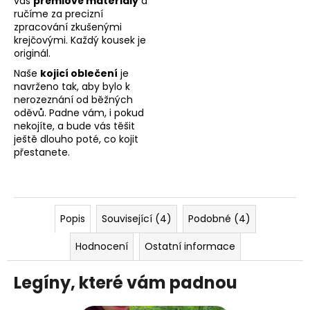
vás
prémiové materiály
a
ručíme za precizní
zpracování zkušenými
krejčovými. Každý kousek je
originál.
Naše
kojicí oblečení
je
navrženo tak, aby bylo k
nerozeznání od běžných
oděvů. Padne vám, i pokud
nekojíte, a bude vás těšit
ještě dlouho poté, co kojit
přestanete.
Popis
Související (4)
Podobné (4)
Hodnocení
Ostatní informace
Legíny, které vám padnou