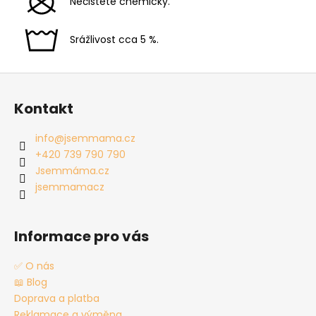
Nečistěte chemicky.
Srážlivost cca 5 %.
Z
á
Kontakt
p
a
info
@
jsemmama.cz
t
+420 739 790 790
í
Jsemmáma.cz
jsemmamacz
Informace pro vás
✅ O nás
📖 Blog
Doprava a platba
Reklamace a výměna