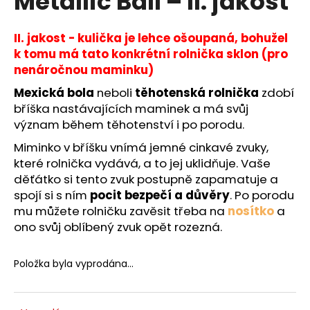
Metallic Ball – II. jakost
č
z
u
5
j
hvězdiček.
II. jakost - kulička je lehce ošoupaná, bohužel
e
k tomu má tato konkrétní rolnička sklon (pro
m
nenáročnou maminku)
e
Mexická bola
neboli
těhotenská rolnička
zdobí
bříška nastávajících maminek a má svůj
význam během těhotenství i po porodu.
Miminko v bříšku vnímá jemné cinkavé zvuky,
které rolnička vydává, a to jej uklidňuje. Vaše
děťátko si tento zvuk postupně zapamatuje a
spojí si s ním
pocit bezpečí a důvěry
. Po porodu
mu můžete rolničku zavěsit třeba na
nosítko
a
ono svůj oblíbený zvuk opět rozezná.
Položka byla vyprodána…