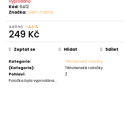
Vyprodáno
Kód:
6412
Značka:
Jsem máma
449 Kč
–44 %
249 Kč
Měrná
cena:
Zeptat se
Hlídat
Sdílet
Kategorie
:
Těhotenské rolničky
(Kategorie)
:
Těhotenské rolničky
Pohlaví
:
Ž
Položka byla vyprodána…