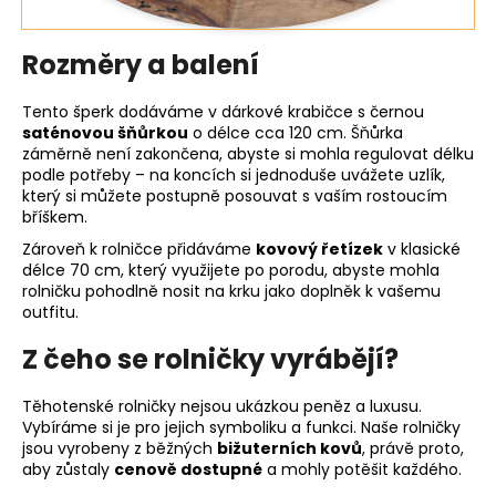
Rozměry a balení
Tento šperk dodáváme v dárkové krabičce s černou
saténovou šňůrkou
o délce cca 120 cm. Šňůrka
záměrně není zakončena, abyste si mohla regulovat délku
podle potřeby – na koncích si jednoduše uvážete uzlík,
který si můžete postupně posouvat s vaším rostoucím
bříškem.
Zároveň k rolničce přidáváme
kovový řetízek
v klasické
délce 70 cm, který využijete po porodu, abyste mohla
rolničku pohodlně nosit na krku jako doplněk k vašemu
outfitu.
Z čeho se rolničky vyrábějí?
Těhotenské rolničky nejsou ukázkou peněz a luxusu.
Vybíráme si je pro jejich symboliku a funkci. Naše rolničky
jsou vyrobeny z běžných
bižuterních kovů
, právě proto,
aby zůstaly
cenově dostupné
a mohly potěšit každého.