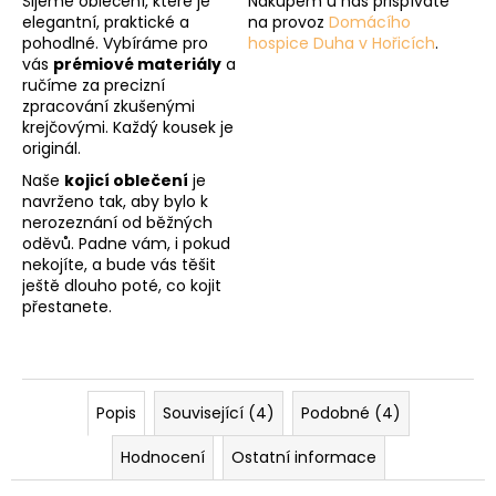
Šijeme oblečení, které je
Nákupem u nás přispíváte
elegantní, praktické a
na provoz
Domácího
pohodlné. Vybíráme pro
hospice Duha v Hořicích
.
vás
prémiové materiály
a
ručíme za precizní
zpracování zkušenými
krejčovými. Každý kousek je
originál.
Naše
kojicí oblečení
je
navrženo tak, aby bylo k
nerozeznání od běžných
oděvů. Padne vám, i pokud
nekojíte, a bude vás těšit
ještě dlouho poté, co kojit
přestanete.
Popis
Související (4)
Podobné (4)
Hodnocení
Ostatní informace