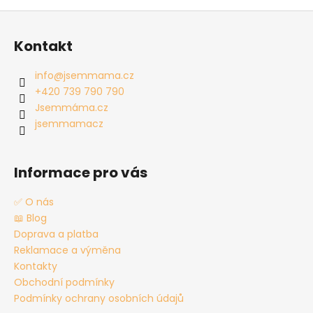
Z
á
Kontakt
p
a
info
@
jsemmama.cz
t
+420 739 790 790
í
Jsemmáma.cz
jsemmamacz
Informace pro vás
✅ O nás
📖 Blog
Doprava a platba
Reklamace a výměna
Kontakty
Obchodní podmínky
Podmínky ochrany osobních údajů