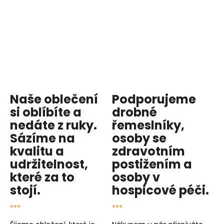
Naše oblečení
Podporujeme
si oblíbíte a
drobné
nedáte z ruky.
řemeslníky,
Sázíme na
osoby se
kvalitu
a
zdravotním
udržitelnost
,
postižením a
které za to
osoby v
stojí.
hospicové péči
.
...
...