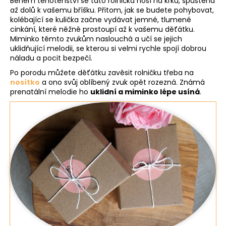
Během těhotenství se tato rolnička nosí na krku, spuštěná
až dolů k vašemu bříšku. Přitom, jak se budete pohybovat,
kolébající se kulička začne vydávat jemné, tlumené
cinkání, které něžně prostoupí až k vašemu děťátku.
Miminko těmto zvukům naslouchá a učí se jejich
uklidňující melodii, se kterou si velmi rychle spojí dobrou
náladu a pocit bezpečí.
Po porodu můžete děťátku zavěsit rolničku třeba na
nosítko
a ono svůj oblíbený zvuk opět rozezná. Známá
prenatální melodie ho
uklidní a miminko lépe usíná
.