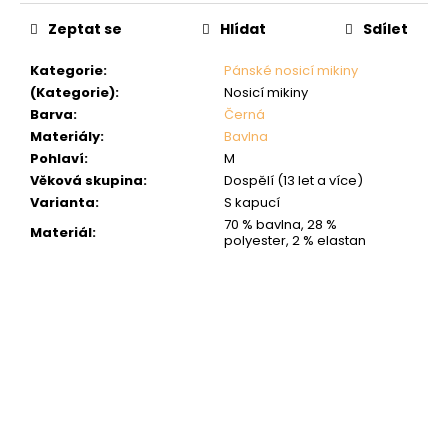
Zeptat se
Hlídat
Sdílet
Kategorie
:
Pánské nosicí mikiny
(Kategorie)
:
Nosicí mikiny
Barva
:
Černá
Materiály
:
Bavlna
Pohlaví
:
M
Věková skupina
:
Dospělí (13 let a více)
Varianta
:
S kapucí
70 % bavlna, 28 %
Materiál
:
polyester, 2 % elastan