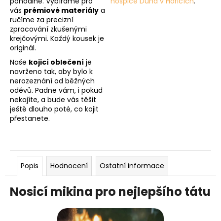
pohodlné. Vybíráme pro
hospice Duha v Hořicích
.
vás
prémiové materiály
a
ručíme za precizní
zpracování zkušenými
krejčovými. Každý kousek je
originál.
Naše
kojicí oblečení
je
navrženo tak, aby bylo k
nerozeznání od běžných
oděvů. Padne vám, i pokud
nekojíte, a bude vás těšit
ještě dlouho poté, co kojit
přestanete.
Popis
Hodnocení
Ostatní informace
Nosicí mikina pro nejlepšího tátu