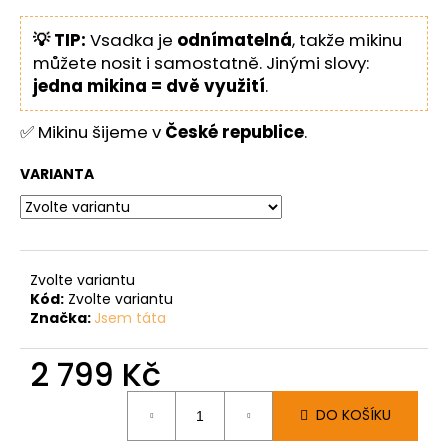
💡 TIP:
Vsadka je
odnímatelná
, takže mikinu
můžete nosit i samostatně. Jinými slovy:
jedna mikina = dvě využití
.
✅ Mikinu šijeme v
České republice
.
VARIANTA
Zvolte variantu
Kód:
Zvolte variantu
Značka:
Jsem táta
2 799 Kč
Měrná
DO KOŠÍKU
cena: