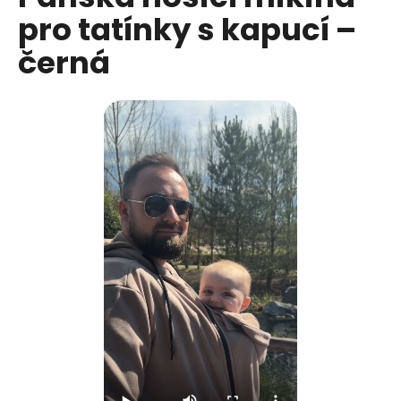
č
je
pro tatínky s kapucí –
0,0
u
z
j
černá
5
e
hvězdiček.
m
e