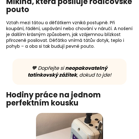
Mikina, která posiluje rodičovské
pouto
Vztah mezi tátou a děťátkem vzniká postupně. Při
koupání, řádění, uspávání nebo chování v náručí. A nošení
je dalším krásným způsobem, jak vzájemnou blízkost
přirozeně posilovat. Děťátko vnímá tátův dotyk, teplo i
pohyb – a oba si tak budují pevné pouto.
🧡 Dopřejte si
neopakovatelný
tatínkovský zážitek
, dokud to jde!
Hodiny práce na jednom
perfektním kousku