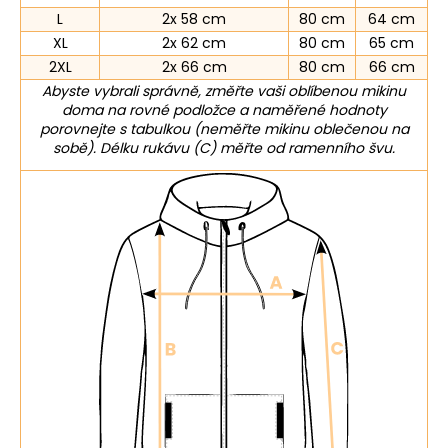
L
2x 58 cm
80 cm
64 cm
XL
2x 62 cm
80 cm
65 cm
2XL
2x 66 cm
80 cm
66 cm
Abyste vybrali správně, změřte vaši oblíbenou mikinu
doma na rovné podložce a naměřené hodnoty
porovnejte s tabulkou (neměřte mikinu oblečenou na
sobě). Délku rukávu (C) měřte od ramenního švu.