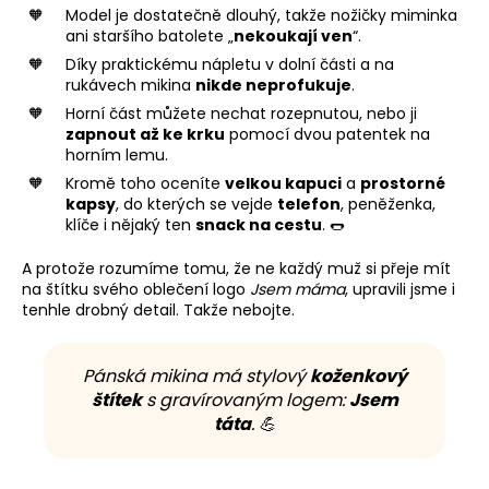
Model je dostatečně dlouhý, takže nožičky miminka
ani staršího batolete „
nekoukají ven
“.
Díky praktickému nápletu v dolní části a na
rukávech mikina
nikde neprofukuje
.
Horní část můžete nechat rozepnutou, nebo ji
zapnout až ke krku
pomocí dvou patentek na
horním lemu.
Kromě toho oceníte
velkou kapuci
a
prostorné
kapsy
, do kterých se vejde
telefon
, peněženka,
klíče i nějaký ten
snack na cestu
. 🌭
A protože rozumíme tomu, že ne každý muž si přeje mít
na štítku svého oblečení logo
Jsem máma
, upravili jsme i
tenhle drobný detail. Takže nebojte.
Pánská mikina má stylový
koženkový
štítek
s gravírovaným logem:
Jsem
táta
. 💪