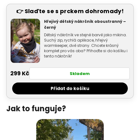
👉 Slaďte se s prckem dohromady!
Hřejivý dětský nákrčník oboustranný –
černý
Dětský nákrčník ve stejné barvě jako mikina.
Suchý zip, rychlá aplikace, hřejivý
warmkeeper, dvě strany. Chcete krásný
komplet pro vás oba? Přihoďte si do košíku i
tento nákrčník!
299 Kč
Skladem
Přidat do košíku
Jak to funguje?