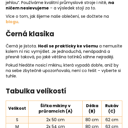
jehlou“. Používáme kvalitní průmyslové stroje i nitě,
na
ničem neslevujeme
– a výsledek stojí za to.
Více o tom, jak šijeme naše oblečení, se dočtete na
blogu
.
Černá klasika
Černá je jistota.
Hodí se prakticky ke všemu
a nemusíte
kolem ní nic vymýšlet. Je jednoduchá, nenápadná a
přesně taková, po jaké většina tatínků sáhne nejraději.
Pokud hledáte nosicí mikinu, která vypadá dobře, aniž by
na sebe zbytečně upozorňovala, není co řešit – vyberte si
tuhle.
Tabulka velikostí
Šířka mikiny v
Délka
Rukáv
Velikost
průramcích (A)
(B)
(C)
S
2x 50 cm
80 cm
62 cm
M
2x 54 cm
80 cm
63 cm