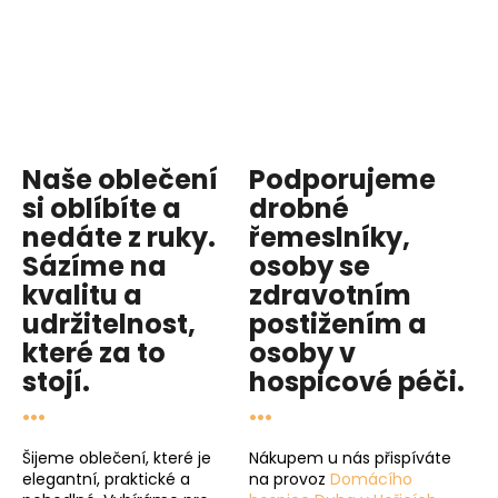
Naše oblečení
Podporujeme
si oblíbíte a
drobné
nedáte z ruky.
řemeslníky,
Sázíme na
osoby se
kvalitu
a
zdravotním
udržitelnost
,
postižením a
které za to
osoby v
stojí.
hospicové péči
.
...
...
Šijeme oblečení, které je
Nákupem u nás přispíváte
elegantní, praktické a
na provoz
Domácího