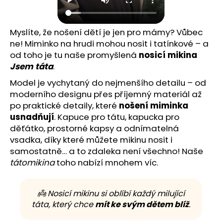
Myslíte, že nošení dětí je jen pro mámy? Vůbec
ne! Miminko na hrudi mohou nosit i tatínkové – a
od toho je tu naše promyšlená
nosicí mikina
Jsem táta
.
Model je vychytaný do nejmenšího detailu – od
moderního designu přes příjemný materiál až
po praktické detaily, které
nošení miminka
usnadňují
. Kapuce pro tátu, kapucka pro
děťátko, prostorné kapsy a odnímatelná
vsadka, díky které můžete mikinu nosit i
samostatně… a to zdaleka není všechno! Naše
tátomikina
toho nabízí mnohem víc.
👼 Nosicí mikinu si oblíbí každý milující
táta, který chce
mít ke svým dětem blíž
.