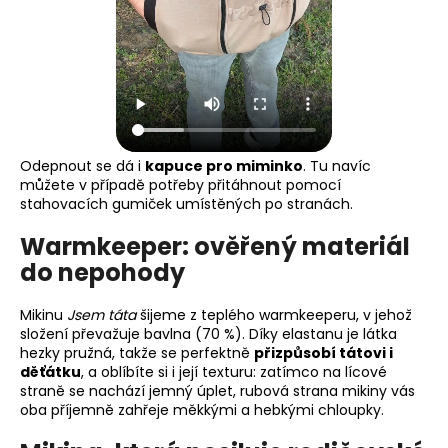
Odepnout se dá i
kapuce pro miminko
. Tu navíc
můžete v případě potřeby přitáhnout pomocí
stahovacích gumiček umístěných po stranách.
Warmkeeper: ověřený materiál
do nepohody
Mikinu
Jsem táta
šijeme z teplého warmkeeperu, v jehož
složení převažuje bavlna (70 %). Díky elastanu je látka
hezky pružná, takže se perfektně
přizpůsobí tátovi i
děťátku
, a oblíbíte si i její texturu: zatímco na lícové
straně se nachází jemný úplet, rubová strana mikiny vás
oba příjemně zahřeje měkkými a hebkými chloupky.