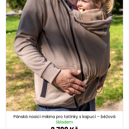
u
a
k
j
t
í
ů
t
?
HLEDAT
D
o
p
o
r
Pánská nosicí mikina pro tatínky s kapucí – béžová
Skladem
u