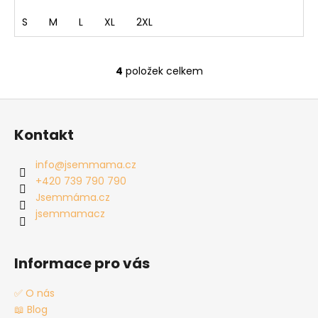
S
M
L
XL
2XL
4
položek celkem
O
v
Z
l
á
á
Kontakt
d
p
a
a
info
@
jsemmama.cz
c
t
+420 739 790 790
í
í
Jsemmáma.cz
p
jsemmamacz
r
v
k
Informace pro vás
y
v
✅ O nás
ý
📖 Blog
p