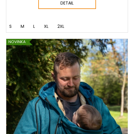
DETAIL
S
M
L
XL
2XL
NOVINKA