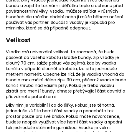
bundě.
Díky vsadce jednoduše rozšíříte svou oblíbenou
bundu a zajistíte tak vám i děťátku teplo a ochranu před
povětrnostními vlivy. Vsadku můžete střídat v různých
bundách dle ročního období nebo ji může během nošení
používat váš partner. Součástí vsadky je kapucka pro
miminko, která se dá případně odepnout.
Velikost
Vsadka má univerzální velikost, to znamená, že bude
pasovat do vašeho kabátu i krátké bundy. Zip vsadky je
dlouhý 70 cm, takže pokud vás zajímá, kde by vsadka
končila v případě dlouhého kabátu, lze si to jednoduše
metrem naměřit. Obecně lze říci, že je vsadka vhodná do
bund o maximální délce zipu 90 cm, přičemž vsadka bude
končit zhruba nad vašimi prsy.
Pokud je třeba vsadku
zkrátit pro menší bundy, ohnete přebývající část dovnitř a
přicvaknete patentkami.
Díky nim je variabilní i co do šířky. Pokud jste těhotná,
jednoduše zúžíte horní část vsadky a ponecháte tak
prostor pouze pro své bříško. Pokud máte novorozence,
budete naopak využívat více horní část vsadky a spodní
tak jednoduše stáhnete gumičkou. Vsadka je velmi