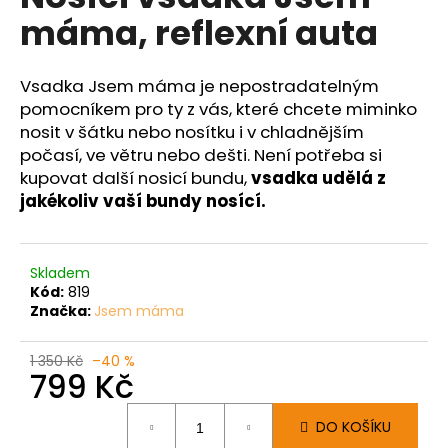
č
je
máma, reflexní auta
0,0
u
z
j
5
e
hvězdiček.
Vsadka Jsem máma je nepostradatelným
m
pomocníkem pro ty z vás, které chcete miminko
e
nosit v šátku nebo nosítku i v chladnějším
počasí, ve větru nebo dešti. Není potřeba si
kupovat další nosicí bundu,
vsadka udělá z
jakékoliv vaší bundy nosící.
Skladem
Kód:
819
Značka:
Jsem máma
1 350 Kč
–40 %
799 Kč
Měrná
DO KOŠÍKU
cena: