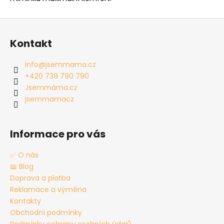
Z
á
Kontakt
p
a
info
@
jsemmama.cz
t
+420 739 790 790
í
Jsemmáma.cz
jsemmamacz
Informace pro vás
✅ O nás
📖 Blog
Doprava a platba
Reklamace a výměna
Kontakty
Obchodní podmínky