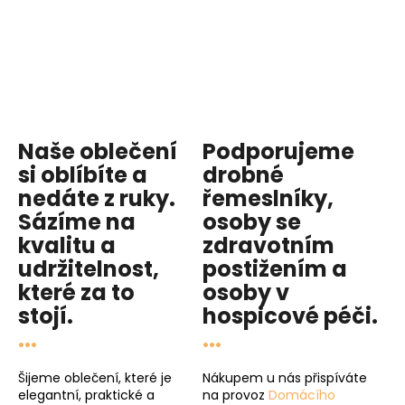
Naše oblečení
Podporujeme
si oblíbíte a
drobné
nedáte z ruky.
řemeslníky,
Sázíme na
osoby se
kvalitu
a
zdravotním
udržitelnost
,
postižením a
které za to
osoby v
stojí.
hospicové péči
.
...
...
Šijeme oblečení, které je
Nákupem u nás přispíváte
elegantní, praktické a
na provoz
Domácího