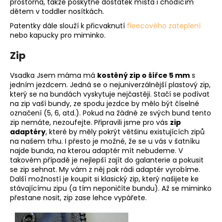
prostorná, takže poskytne dostatek místa i chodícím
dětem v toddler nosítkách.
Patentky dále slouží k přicvaknutí
fleecového zateplení
nebo kapucky pro miminko.
Zip
Vsadka Jsem máma má
kostěný zip o šířce 5 mm
s
jedním jezdcem. Jedná se o nejuniverzálnější plastový zip,
který se na bundách vyskytuje nejčastěji. Stačí se podívat
na zip vaší bundy, ze spodu jezdce by mělo být číselné
označení (5, 6, atd.). Pokud na žádné ze svých bund tento
zip nemáte, nezoufejte. Připravili jsme pro vás
zip
adaptéry
, které by měly pokrýt většinu existujících zipů
na našem trhu. I přesto je možné, že se u vás v šatníku
najde bunda, na kterou adaptér mít nebudeme. V
takovém případě je nejlepší zajít do galanterie a pokusit
se zip sehnat. My vám z něj pak rádi adaptér vyrobíme.
Další možností je koupit si klasický zip, který našijete ke
stávajícímu zipu (a tím neponičíte bundu). Až se miminko
přestane nosit, zip zase lehce vypářete.