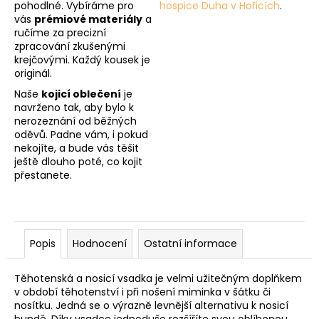
pohodlné. Vybíráme pro
hospice Duha v Hořicích
.
vás
prémiové materiály
a
ručíme za precizní
zpracování zkušenými
krejčovými. Každý kousek je
originál.
Naše
kojicí oblečení
je
navrženo tak, aby bylo k
nerozeznání od běžných
oděvů. Padne vám, i pokud
nekojíte, a bude vás těšit
ještě dlouho poté, co kojit
přestanete.
Popis
Hodnocení
Ostatní informace
Těhotenská a nosicí vsadka je velmi užitečným doplňkem
v období těhotenství i při nošení miminka v šátku či
nosítku. Jedná se o výrazně levnější alternativu k nosicí