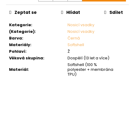
Zeptat se
Hlídat
Sdílet
Kategorie
:
Nosicí vsadky
(Kategorie)
:
Nosicí vsadky
Barva
:
Černá
Materiály
:
Softshell
Pohlaví
:
Ž
Věková skupina
:
Dospělí (13 let a více)
Softshell (100 %
Materiál
:
polyester + membrána
TPU)