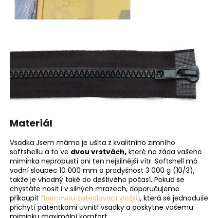
Materiál
Vsadka Jsem máma je ušita z kvalitního zimního
softshellu a to ve
dvou vrstvách,
které na záda vašeho
miminka nepropustí ani ten nejsilnější vítr. Softshell má
vodní sloupec 10 000 mm a prodyšnost 3 000 g (10/3),
takže je vhodný také do deštivého počasí. Pokud se
chystáte nosit i v silných mrazech, doporučujeme
přikoupit
fleecovou zateplovací vložku
, která se jednoduše
přichytí patentkami uvnitř vsadky a poskytne vašemu
miminku maximální komfort.