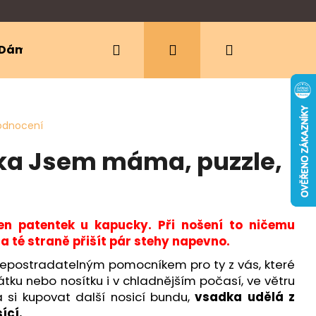
Hledat
Přihlášení
Nákupní
Dámské oblečení
Ergonomická nosítka
košík
odnocení
ka Jsem máma, puzzle,
eden patentek u kapucky. Při nošení to ničemu
a té straně přišít pár stehy napevno.
postradatelným pomocníkem pro ty z vás, které
tku nebo nosítku i v chladnějším počasí, ve větru
 si kupovat další nosicí bundu,
vsadka udělá z
sící.