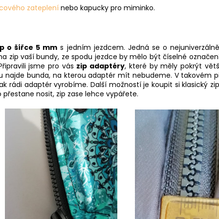
ecového zateplení
nebo kapucky pro miminko.
ip o šířce 5 mm
s jedním jezdcem. Jedná se o nejuniverzálněj
t na zip vaší bundy, ze spodu jezdce by mělo být číselné označení
řipravili jsme pro vás
zip adaptéry
, které by měly pokrýt větš
ku najde bunda, na kterou adaptér mít nebudeme. V takovém příp
k rádi adaptér vyrobíme. Další možností je koupit si klasický zip
 přestane nosit, zip zase lehce vypářete.