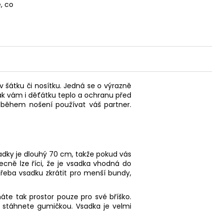
, co
 šátku či nosítku. Jedná se o výrazně
tak vám i děťátku teplo a ochranu před
 během nošení používat váš partner.
adky je dlouhý 70 cm, takže pokud vás
cně lze říci, že je vsadka vhodná do
třeba vsadku zkrátit pro menší bundy,
háte tak prostor pouze pro své bříško.
 stáhnete gumičkou. Vsadka je velmi