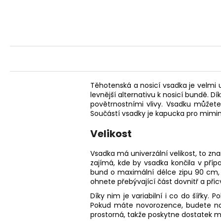
Těhotenská a nosicí vsadka je velmi 
levnější alternativu k nosicí bundě.
Dí
povětrnostními vlivy. Vsadku můžet
Součástí vsadky je kapucka pro mimin
Velikost
Vsadka má univerzální velikost, to z
zajímá, kde by vsadka končila v pří
bund o maximální délce zipu 90 cm,
ohnete přebývající část dovnitř a při
Díky nim je variabilní i co do šířky.
Pokud máte novorozence, budete nao
prostorná, takže poskytne dostatek m