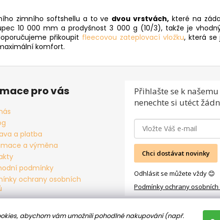
ního zimního softshellu a to ve
dvou vrstvách,
které na záda
sloupec 10 000 mm a prodyšnost 3 000 g (10/3), takže je vhod
 doporučujeme přikoupit
fleecovou zateplovací vložku
, která se
aximální komfort.
rmace pro vás
Přihlašte se
k našemu 
nenechte si utéct žádn
nás
og
ava a platba
amace a výměna
Chci dostávat novinky
akty
odní podmínky
Odhlásit se můžete vždy 😊
ínky ochrany osobních
Podmínky ochrany osobních
ů
okies, abychom vám umožnili pohodlné nakupování (např.