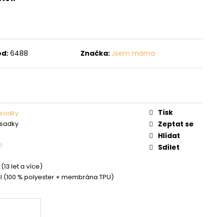
d:
6488
Značka:
Jsem máma
Tisk
vsadky
vsadky
Zeptat se
Hlídat
l
Sdílet
(13 let a více)
ll (100 % polyester + membrána TPU)