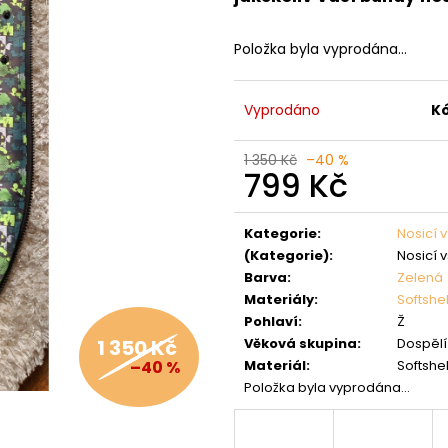
Položka byla vyprodána…
Vyprodáno
Kó
1 350 Kč
–40 %
799 Kč
Měrná
cena:
Kategorie
:
Nosicí 
(Kategorie)
:
Nosicí 
Barva
:
Zelená
Materiály
:
Softshel
Pohlaví
:
Ž
Věková skupina
:
Dospělí 
1 350 Kč
Materiál
:
Softshe
–40 %
Položka byla vyprodána…