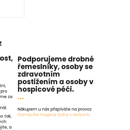
z
nost
,
Podporujeme drobné
řemeslníky, osoby se
zdravotním
postižením a osoby v
ní,
hospicové péči
.
 pro
...
íme za
nál.
Nákupem u nás přispíváte na provoz
Domácího hospice Duha v Hořicích
.
o tak,
ých
íte, a