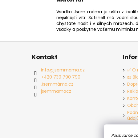
Vsadka Jsem máma je ušita z kvalit
nejsilnější vítr. Sofshell má vodní 
chystáte nosit i v silných mrazech,
vsadky a poskytne vašemu miminku m
Z
á
Kontakt
Info
p
a
info
@
jsemmama.cz
✅ O 
t
+420 739 790 790
📖 Bl
í
Jsemmáma.cz
Dopr
jsemmamacz
Rekl
Kont
Obch
Podm
údaj
Používáme co