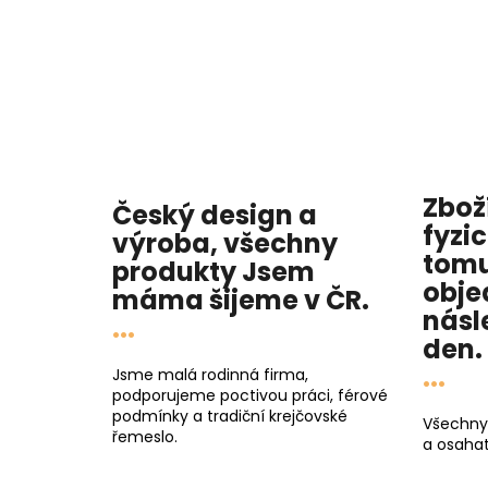
Zbož
Český design a
fyzi
výroba, všechny
tomu
produkty
Jsem
obje
máma
šijeme v ČR.
násl
...
den
.
...
Jsme malá rodinná firma,
podporujeme poctivou práci, férové
podmínky a tradiční krejčovské
Všechny
řemeslo.
a osahat