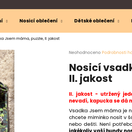
🎁
SLEVA 10 %
NA KOJICÍ OBLEČENÍ
28:56:09
ní
Nosicí oblečení
Dětské oblečení
Co potřebujete najít?
ka Jsem máma, puzzle, II. jakost
Průměrné
Neohodnoceno
Podrobnosti h
HLEDAT
hodnocení
Nosicí vsad
produktu
je
II. jakost
0,0
Doporučujeme
z
5
hvězdiček.
II. jakost - utržený j
nevadí, kapucka se dá n
Vsadka Jsem máma je ne
chcete miminko nosit v šá
nebo dešti. Není potřeba
jakékoliv vaší bundy no