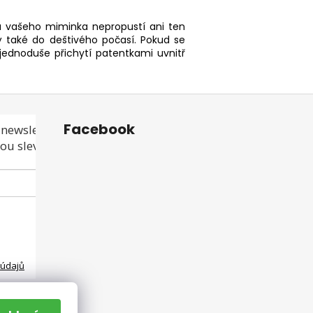
 vašeho miminka nepropustí ani ten
ný také do deštivého počasí. Pokud se
 jednoduše přichytí patentkami uvnitř
Facebook
newsletteru a
ou slevu ani akci!
 údajů