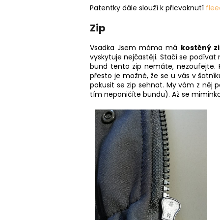
Patentky dále slouží k přicvaknutí
fle
Zip
Vsadka Jsem máma má
kostěný z
vyskytuje nejčastěji. Stačí se podíva
bund tento zip nemáte, nezoufejte. P
přesto je možné, že se u vás v šatní
pokusit se zip sehnat. My vám z něj pa
tím neponičíte bundu). Až se miminko