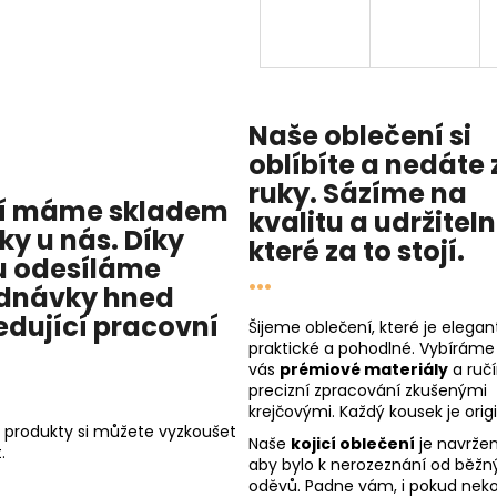
Naše oblečení si
oblíbíte a nedáte 
ruky. Sázíme na
í máme skladem
kvalitu
a
udržitel
cky u nás
. Díky
které za to stojí.
 odesíláme
...
dnávky hned
edující pracovní
Šijeme oblečení, které je elegant
praktické a pohodlné. Vybíráme
vás
prémiové materiály
a ruč
precizní zpracování zkušenými
krejčovými. Každý kousek je origi
 produkty si můžete vyzkoušet
Naše
kojicí oblečení
je navržen
.
aby bylo k nerozeznání od běžn
oděvů. Padne vám, i pokud nekoj