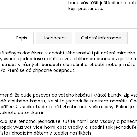
bude vás těšit ještě dlouho poté
kojit přestanete.
Popis
Hodnocení
Ostatní informace
užitečným doplňkem v období těhotenství i při nošení miminka v
ky vsadce jednoduše rozšíříte svou oblíbenou bundu a zajistíte 
e střídat v různých bundách dle ročního období nebo ji může
ko, která se dá případně odepnout.
namená, že bude pasovat do vašeho kabátu i krátké bundy. Zip vs
padě dlouhého kabátu, lze si to jednoduše metrem naměřit. Obe
 přičemž vsadka bude končit zhruba nad vašimi prsy.
Pokud je 
cvaknete patentkami.
 Pokud jste těhotná, jednoduše zúžíte horní část vsadky a ponec
pak využívat více horní část vsadky a spodní tak jednoduše
ísta i chodícím dětem v toddler nosítkách.