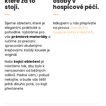
které za to
osoby v
stojí.
hospicové péči
.
...
...
Šijeme oblečení, které je
Nákupem u nás přispíváte
elegantní, praktické a
na provoz
Domácího
pohodlné. Vybíráme pro
hospice Duha v Hořicích
.
vás
prémiové materiály
a
ručíme za precizní
zpracování zkušenými
krejčovými. Každý kousek je
originál.
Naše
kojicí oblečení
je
navrženo tak, aby bylo k
nerozeznání od běžných
oděvů. Padne vám, i pokud
nekojíte, a bude vás těšit
ještě dlouho poté, co kojit
přestanete.