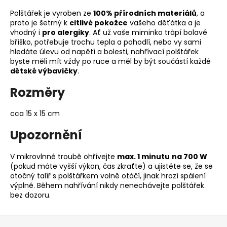
Polštářek je vyroben ze
100% přírodních materiálů
, a
proto je šetrný k
citlivé pokožce
vašeho děťátka a je
vhodný i
pro alergiky
. Ať už vaše miminko trápí bolavé
bříško, potřebuje trochu tepla a pohodlí, nebo vy sami
hledáte úlevu od napětí a bolesti, nahřívací polštářek
byste měli mít vždy po ruce a měl by být součástí každé
dětské výbavičky
.
Rozměry
cca 15 x 15 cm
Upozornění
V mikrovlnné troubě ohřívejte
max. 1 minutu
na 700 W
(pokud máte vyšší výkon, čas zkraťte) a ujistěte se, že se
otočný talíř s polštářkem volně otáčí, jinak hrozí spálení
výplně. Během nahřívání nikdy nenechávejte polštářek
bez dozoru.
Z