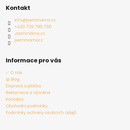
á
Kontakt
p
a
info
@
jsemmama.cz
t
+420 739 790 790
í
Jsemmáma.cz
jsemmamacz
Informace pro vás
✅ O nás
📖 Blog
Doprava a platba
Reklamace a výměna
Kontakty
Obchodní podmínky
Podmínky ochrany osobních údajů