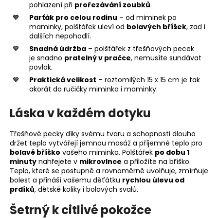
pohlazení při
prořezávání zoubků
.
Parťák pro celou rodinu
– od miminek po
maminky, polštářek uleví od
bolavých bříšek
, zad i
dalších nepohodlí.
Snadná údržba
– polštářek z třešňových pecek
je snadno
pratelný v pračce
, nemusíte sundávat
povlak.
Praktická velikost
– roztomilých 15 x 15 cm je tak
akorát do ručičky miminka i maminky.
Láska v každém dotyku
Třešňové pecky díky svému tvaru a schopnosti dlouho
držet teplo vytvářejí jemnou masáž a příjemné teplo pro
bolavé bříško
vašeho miminka. Polštářek
po dobu 1
minuty
nahřejete v
mikrovlnce
a přiložíte na bříško.
Teplo, které se postupně a rovnoměrně uvolňuje, zmírňuje
bolest a přináší vašemu děťátku
rychlou úlevu od
prdíků
, dětské koliky i bolavých svalů.
Šetrný k citlivé pokožce