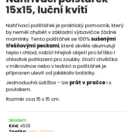
č
je
15x15, luční kvítí
0,0
u
z
j
5
e
hvězdiček.
Nahřívací polštářek je praktický pomocník, který
m
by neměl chybět v základní výbavičce žádné
e
maminky. Tento polštářek se 100%
sušenými
třešňovými peckami
, které skvěle akumulují
teplo i chlad, nabízí hřejivé objetí pro bříško i
chladivé pohlazení pro zoubky. Stačí chvilička
v mikrovlnce nebo v lednici a polštářek je
připraven ulevit od jakékoliv bolístky.
Jednoduchá údržba – lze
prát v pračce
i s
povlakem.
Rozměr cca 15 x 15 cm.
Skladem
Kód:
4529
Značka:
Jsem máma