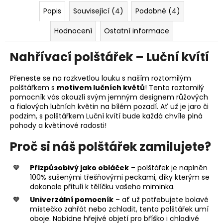
Popis
Související (4)
Podobné (4)
Hodnocení
Ostatní informace
Nahřívací polštářek – Luční kvítí
Přeneste se na rozkvetlou louku s naším roztomilým
polštářkem s
motivem lučních květů
! Tento roztomilý
pomocník vás okouzlí svým jemným designem růžových
a fialových lučních květin na bílém pozadí. Ať už je jaro či
podzim, s polštářkem Luční kvítí bude každá chvíle plná
pohody a květinové radosti!
Proč si náš polštářek zamilujete?
Přizpůsobivý jako obláček
– polštářek je naplněn
100% sušenými třešňovými peckami, díky kterým se
dokonale přitulí k tělíčku vašeho miminka.
Univerzální pomocník
– ať už potřebujete bolavé
místečko zahřát nebo zchladit, tento polštářek umí
oboje. Nabídne hřejivé objetí pro bříško i chladivé