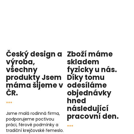
Český design a
Zboží máme
výroba,
skladem
všechny
fyzicky u nás
.
produkty
Jsem
Díky tomu
máma
šijeme v
odesíláme
ČR.
objednávky
...
hned
následující
Jsme malá rodinná firma,
pracovní den
.
podporujeme poctivou
...
práci, férové podmínky a
tradiční krejčovské řemeslo.