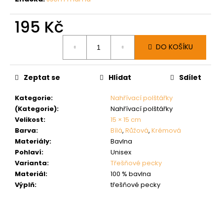
195 Kč
Měrná
DO KOŠÍKU
cena:
Zeptat se
Hlídat
Sdílet
Kategorie
:
Nahřívací polštářky
(Kategorie)
:
Nahřívací polštářky
Velikost
:
15 × 15 cm
Barva
:
Bílá
,
Růžová
,
Krémová
Materiály
:
Bavlna
Pohlaví
:
Unisex
Varianta
:
Třešňové pecky
Materiál
:
100 % bavlna
Výplň
:
třešňové pecky