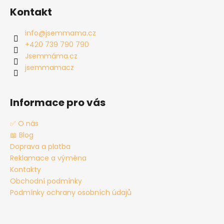
á
Kontakt
p
a
info
@
jsemmama.cz
t
+420 739 790 790
í
Jsemmáma.cz
jsemmamacz
Informace pro vás
✅ O nás
📖 Blog
Doprava a platba
Reklamace a výměna
Kontakty
Obchodní podmínky
Podmínky ochrany osobních údajů