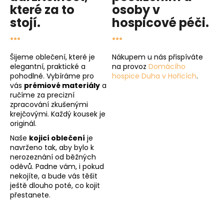
které za to
osoby v
stojí.
hospicové péči
.
...
...
Šijeme oblečení, které je
Nákupem u nás přispíváte
elegantní, praktické a
na provoz
Domácího
pohodlné. Vybíráme pro
hospice Duha v Hořicích
.
vás
prémiové materiály
a
ručíme za precizní
zpracování zkušenými
krejčovými. Každý kousek je
originál.
Naše
kojicí oblečení
je
navrženo tak, aby bylo k
nerozeznání od běžných
oděvů. Padne vám, i pokud
nekojíte, a bude vás těšit
ještě dlouho poté, co kojit
přestanete.