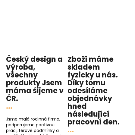
Český design a
Zboží máme
výroba,
skladem
všechny
fyzicky u nás
.
produkty
Jsem
Díky tomu
máma
šijeme v
odesíláme
ČR.
objednávky
...
hned
následující
Jsme malá rodinná firma,
pracovní den
.
podporujeme poctivou
...
práci, férové podmínky a