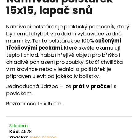
č
je
15x15, lapač snů
0,0
u
z
j
5
e
hvězdiček.
Nahřívací polštářek je praktický pomocník, který
m
by neměl chybět v základní výbavičce žádné
e
maminky. Tento polštářek se 100%
sušenými
třešňovými peckami
, které skvěle akumulují
teplo i chlad, nabízí hřejivé objetí pro bříško i
chladivé pohlazení pro zoubky. Stačí chvilička
v mikrovlnce nebo v lednici a polštářek je
připraven ulevit od jakékoliv bolístky.
Jednoduchá údržba – lze
prát v pračce
i s
povlakem.
Rozměr cca 15 x 15 cm.
Skladem
Kód:
4528
Značka:
Jsem máma