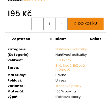
195 Kč
Měrná
DO KOŠÍKU
cena:
Zeptat se
Hlídat
Sdílet
Kategorie
:
Nahřívací polštářky
(Kategorie)
:
Nahřívací polštářky
Velikost
:
15 × 15 cm
Bílá
,
Šedá
,
Růžová
,
Barva
:
Krémová
Materiály
:
Bavlna
Pohlaví
:
Unisex
Varianta
:
Třešňové pecky
Materiál
:
100 % bavlna
Výplň
:
třešňové pecky