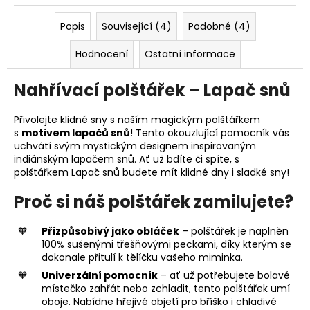
Popis
Související (4)
Podobné (4)
Hodnocení
Ostatní informace
Nahřívací polštářek – Lapač snů
Přivolejte klidné sny s naším magickým polštářkem
s
motivem lapačů snů
! Tento okouzlující pomocník vás
uchvátí svým mystickým designem inspirovaným
indiánským lapačem snů. Ať už bdíte či spíte, s
polštářkem Lapač snů budete mít klidné dny i sladké sny!
Proč si náš polštářek zamilujete?
Přizpůsobivý jako obláček
– polštářek je naplněn
100% sušenými třešňovými peckami, díky kterým se
dokonale přitulí k tělíčku vašeho miminka.
Univerzální pomocník
– ať už potřebujete bolavé
místečko zahřát nebo zchladit, tento polštářek umí
oboje. Nabídne hřejivé objetí pro bříško i chladivé