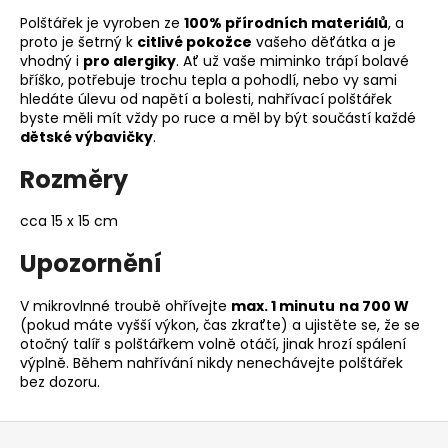
Polštářek je vyroben ze
100% přírodních materiálů
, a
proto je šetrný k
citlivé pokožce
vašeho děťátka a je
vhodný i
pro alergiky
. Ať už vaše miminko trápí bolavé
bříško, potřebuje trochu tepla a pohodlí, nebo vy sami
hledáte úlevu od napětí a bolesti, nahřívací polštářek
byste měli mít vždy po ruce a měl by být součástí každé
dětské výbavičky
.
Rozměry
cca 15 x 15 cm
Upozornění
V mikrovlnné troubě ohřívejte
max. 1 minutu
na 700 W
(pokud máte vyšší výkon, čas zkraťte) a ujistěte se, že se
otočný talíř s polštářkem volně otáčí, jinak hrozí spálení
výplně. Během nahřívání nikdy nenechávejte polštářek
bez dozoru.
Z