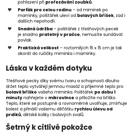
pohlazení při
prořezávání zoubků
.
Parťák pro celou rodinu
– od miminek po
maminky, polštářek uleví od
bolavých bříšek
, zad i
dalších nepohodlí.
Snadná údržba
– polštářek z třešňových pecek
je snadno
pratelný v pračce
, nemusíte sundávat
povlak.
Praktická velikost
– roztomilých 15 x 15 cm je tak
akorát do ručičky miminka i maminky.
Láska v každém dotyku
Třešňové pecky díky svému tvaru a schopnosti dlouho
držet teplo vytvářejí jemnou masáž a příjemné teplo pro
bolavé bříško
vašeho miminka. Polštářek
po dobu 1
minuty
nahřejete v
mikrovlnce
a přiložíte na bříško.
Teplo, které se postupně a rovnoměrně uvolňuje, zmírňuje
bolest a přináší vašemu děťátku
rychlou úlevu od
prdíků
, dětské koliky i bolavých svalů.
Šetrný k citlivé pokožce