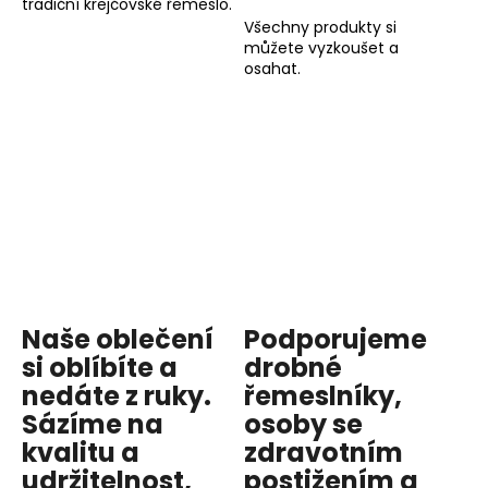
tradiční krejčovské řemeslo.
Všechny produkty si
můžete vyzkoušet a
osahat.
Naše oblečení
Podporujeme
si oblíbíte a
drobné
nedáte z ruky.
řemeslníky,
Sázíme na
osoby se
kvalitu
a
zdravotním
udržitelnost
,
postižením a