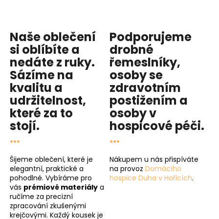
Naše oblečení
Podporujeme
si oblíbíte a
drobné
nedáte z ruky.
řemeslníky,
Sázíme na
osoby se
kvalitu
a
zdravotním
udržitelnost
,
postižením a
které za to
osoby v
stojí.
hospicové péči
.
...
...
Šijeme oblečení, které je
Nákupem u nás přispíváte
elegantní, praktické a
na provoz
Domácího
pohodlné. Vybíráme pro
hospice Duha v Hořicích
.
vás
prémiové materiály
a
ručíme za precizní
zpracování zkušenými
krejčovými. Každý kousek je