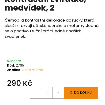
č
je
medvídek, 2
0,0
u
z
j
5
e
hvězdiček.
Černobílá kontrastní dekorace do ručky, která
m
slouží k rozvoji dětského zraku a motoriky. Jedná
e
se o poctivou ruční práci jedné z našich
švadlenek.
Skladem
Kód:
2765
Značka:
Jsem máma
290 Kč
Měrná
DO KOŠÍKU
cena: