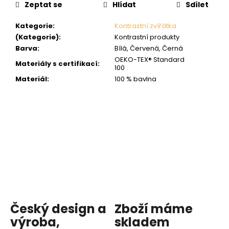
Zeptat se
Hlídat
Sdílet
Kategorie
:
Kontrastní zvířátka
(Kategorie)
:
Kontrastní produkty
Barva
:
Bílá, Červená, Černá
OEKO-TEX® Standard
Materiály s certifikací
:
100
Materiál
:
100 % bavlna
Český design a
Zboží máme
výroba,
skladem