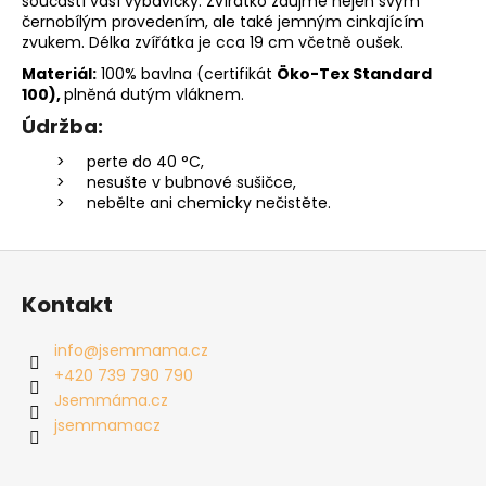
součástí vaší výbavičky. Zvířátko zaujme nejen svým
černobílým provedením, ale také jemným cinkajícím
zvukem. Délka zvířátka je cca 19 cm včetně oušek.
Materiál:
100% bavlna (
certifikát
Öko-Tex Standard
100),
plněná dutým vláknem.
Údržba:
perte do 40 °C,
nesušte v bubnové sušičce,
nebělte ani chemicky nečistěte.
Z
á
Kontakt
p
a
info
@
jsemmama.cz
t
+420 739 790 790
í
Jsemmáma.cz
jsemmamacz