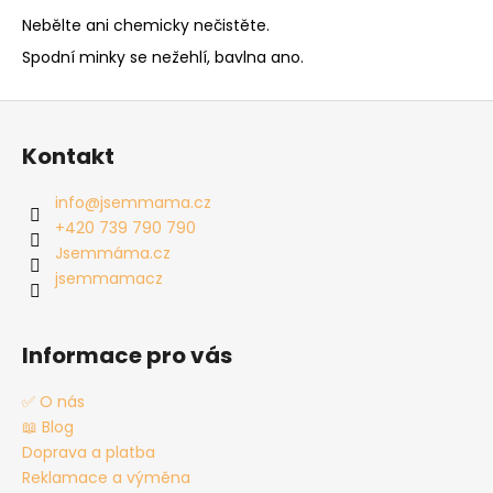
Nebělte ani chemicky nečistěte.
Spodní minky se nežehlí, bavlna ano.
Z
á
Kontakt
p
a
info
@
jsemmama.cz
t
+420 739 790 790
í
Jsemmáma.cz
jsemmamacz
Informace pro vás
✅ O nás
📖 Blog
Doprava a platba
Reklamace a výměna