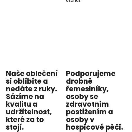
osahat.
Naše oblečení
Podporujeme
si oblíbíte a
drobné
nedáte z ruky.
řemeslníky,
Sázíme na
osoby se
kvalitu
a
zdravotním
udržitelnost
,
postižením a
které za to
osoby v
stojí.
hospicové péči
.