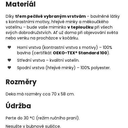
Materiál
Díky
třem pečlivě vybraným vrstvám
– bavlněné látky
s kontrastními motivy, hřejivé minky a měkoučkého
vatelínu – bude vaše miminko
v teploučku
při všech
svých dobrodružstvích. Ať už doma při objevování světa
nebo venku na procházce v kočárku.
Horní vrstva (kontrastní vrstva s motivy) – 100%
bavlna (certifikát
OEKO-TEX® Standard 100
).
Střední vrstva – kvalitní vatelín.
Spodní vrstva (hřejivé minky) – 100% polyester.
Rozměry
Deka má rozměry cca 70 x 58 cm.
Údržba
Perte do 30 °C (režim ručního praní).
Nesušte v bubnové sušičce.