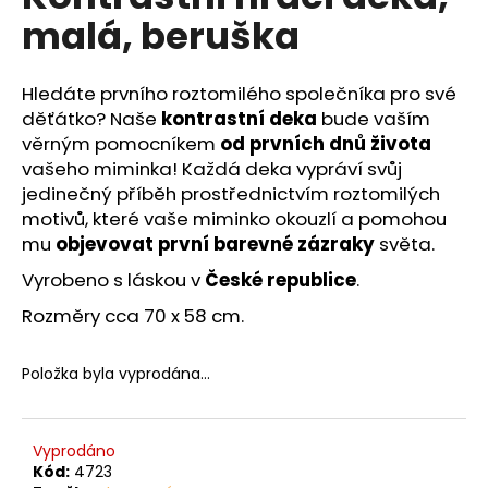
č
je
malá, beruška
0,0
u
z
j
5
e
hvězdiček.
Hledáte prvního roztomilého společníka pro své
m
děťátko? Naše
kontrastní deka
bude vaším
e
věrným pomocníkem
od prvních dnů života
vašeho miminka! Každá deka vypráví svůj
jedinečný příběh prostřednictvím roztomilých
motivů, které vaše miminko okouzlí a pomohou
mu
objevovat první barevné zázraky
světa.
Vyrobeno s láskou v
České republice
.
Rozměry cca 70 x 58 cm.
Položka byla vyprodána…
Vyprodáno
Kód:
4723