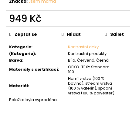
Značka:
Jsem máma
949 Kč
Měrná
cena:
Zeptat se
Hlídat
Sdílet
Kategorie
:
Kontrastní deky
(Kategorie)
:
Kontrastní produkty
Barva
:
Bílá, Červená, Černá
OEKO-TEX® Standard
Materiály s certifikací
:
100
Horní vrstva (100 %
bavlna), střední vrstva
Materiál
:
(100 % vatelín), spodní
vrstva (100 % polyester)
Položka byla vyprodána…