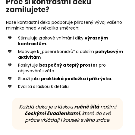
Proč si kontrastní deku
zamilujete?
Naše kontrastní deka podporuje přirozený vývoj vašeho
miminka hned v několika směrech:
Stimuluje zrakové vnímání díky
výrazným
kontrastům
.
Motivuje k „pasení koníčků“ a dalším
pohybovým
aktivitám
.
Poskytuje
bezpečný a teplý prostor
pro
objevování světa.
Slouží jako
praktická podložka i přikrývka
.
Kvalita s láskou k detailu.
Každá deka je s láskou
ručně šitá
našimi
českými švadlenkami
, které do své
práce vkládají i kousek svého srdce.