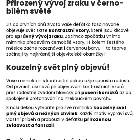
Přirozený vývoj zraku v černo-
bílém světě
Již od prvních dnů života vaše děťátko fascinovaně
objevuje svět skrze
kontrastní vzory
, které jsou klíčové
pro
správný vývoj zraku
. Zatímco zpočátku vnímá
miminko především černobílé vzory, již kolem šestého
měsíce začne rozeznávat i červenou barvu – to teprve
začínají ty nejkrásnější objevitelské okamžiky!
Kouzelný svět plný objevů!
Vaše miminko si s kontrastní dekou užije spoustu radosti.
Od prvních úsměvů při objevování kontrastních vzorů
přes radostné zvedání hlavičky při
pasení koníčků
až po
spokojené protahování na měkoučkém povrchu.
S naší dekou vytvoříte pro své miminko
kouzelný svět
plný objevů a něžných chvilek
. Každý motiv vypráví svůj
vlastní příběh a probouzí v děťátku
přirozenou
zvídavost a fantazii
.