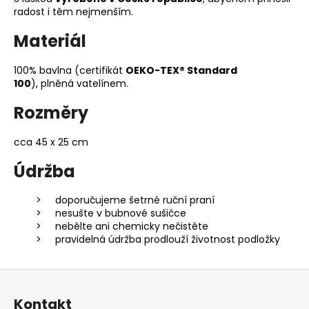
radost i těm nejmenším.
Materiál
100% bavlna (certifikát
OEKO-TEX® Standard
100
), plněná vatelínem.
Rozměry
cca 45 x 25 cm
Údržba
doporučujeme šetrné ruční praní
nesušte v bubnové sušičce
nebělte ani chemicky nečistěte
pravidelná údržba prodlouží životnost podložky
Z
á
Kontakt