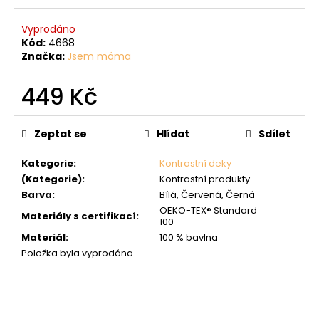
Vyprodáno
Kód:
4668
Značka:
Jsem máma
449 Kč
Měrná
cena:
Zeptat se
Hlídat
Sdílet
Kategorie
:
Kontrastní deky
(Kategorie)
:
Kontrastní produkty
Barva
:
Bílá, Červená, Černá
OEKO-TEX® Standard
Materiály s certifikací
:
100
Materiál
:
100 % bavlna
Položka byla vyprodána…