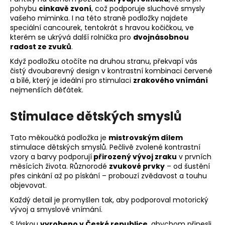
pohybu
cinkavě zvoní
, což podporuje sluchové smysly
vašeho miminka. I na této straně podložky najdete
speciální cancourek, tentokrát s hravou kočičkou, ve
kterém se ukrývá další rolnička pro
dvojnásobnou
radost ze zvuků
.
Když podložku otočíte na druhou stranu, překvapí vás
čistý dvoubarevný design v kontrastní kombinaci červené
a bílé, který je ideální pro stimulaci
zrakového vnímání
nejmenších děťátek.
Stimulace dětských smyslů
Tato měkoučká podložka je
mistrovským dílem
stimulace dětských smyslů. Pečlivě zvolené kontrastní
vzory a barvy podporují
přirozený vývoj zraku
v prvních
měsících života. Různorodé
zvukové prvky
– od šustění
přes cinkání až po pískání – probouzí zvědavost a touhu
objevovat.
Každý detail je promyšlen tak, aby podporoval motorický
vývoj a smyslové vnímání.
S láskou
vyrobeno v České republice
, abychom přinesli