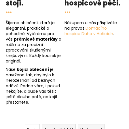
stojí.
hospicové péči
.
...
...
Šijeme oblečení, které je
Nákupem u nás přispíváte
elegantní, praktické a
na provoz
Domácího
pohodlné. Vybíráme pro
hospice Duha v Hořicích
.
vás
prémiové materiály
a
ručíme za precizní
zpracování zkušenými
krejčovými. Každý kousek je
originál.
Naše
kojicí oblečení
je
navrženo tak, aby bylo k
nerozeznání od běžných
oděvů. Padne vám, i pokud
nekojíte, a bude vás těšit
ještě dlouho poté, co kojit
přestanete.