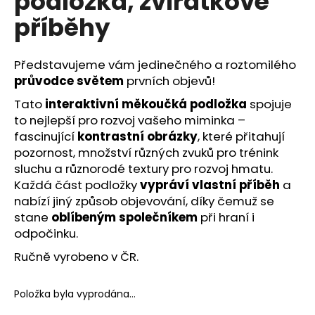
podložka, zvířátkové
č
z
u
příběhy
5
j
hvězdiček.
e
m
Představujeme vám jedinečného a roztomilého
e
průvodce světem
prvních objevů!
Tato
interaktivní měkoučká podložka
spojuje
to nejlepší pro rozvoj vašeho miminka –
fascinující
kontrastní obrázky
, které přitahují
pozornost, množství různých zvuků pro trénink
sluchu a různorodé textury pro rozvoj hmatu.
Každá část podložky
vypráví vlastní příběh
a
nabízí jiný způsob objevování, díky čemuž se
stane
oblíbeným společníkem
při hraní i
odpočinku.
Ručně vyrobeno v ČR.
Položka byla vyprodána…