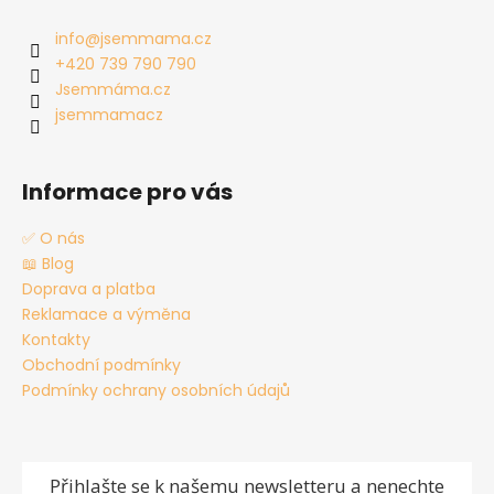
p
a
info
@
jsemmama.cz
t
+420 739 790 790
í
Jsemmáma.cz
jsemmamacz
Informace pro vás
✅ O nás
📖 Blog
Doprava a platba
Reklamace a výměna
Kontakty
Obchodní podmínky
Podmínky ochrany osobních údajů
Přihlašte se
k našemu newsletteru a nenechte