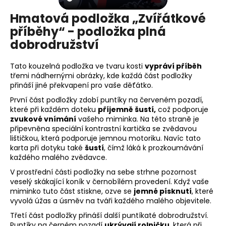
Hmatová podložka „Zvířátkové
příběhy“ - podložka plná
dobrodružství
Tato kouzelná podložka ve tvaru kosti
vypráví příběh
třemi nádhernými obrázky, kde každá část podložky
přináší jiné překvapení pro vaše děťátko.
První část podložky zdobí puntíky na červeném pozadí,
které při každém doteku
příjemně šustí,
což podporuje
zvukové vnímání
vašeho miminka. Na této straně je
připevněna speciální kontrastní kartička se zvědavou
lištičkou, která podporuje jemnou motoriku. Navíc tato
karta při dotyku také
šustí
, čímž láká k prozkoumávání
každého malého zvědavce.
V prostřední části podložky na sebe strhne pozornost
veselý skákající koník v černobílém provedení. Když vaše
miminko tuto část stiskne, ozve se
jemné písknutí
, které
vyvolá úžas a úsměv na tváři každého malého objevitele.
Třetí část podložky přináší další puntíkaté dobrodružství.
Puntíky na černém pozadí
ukrývají rolničku
, která při