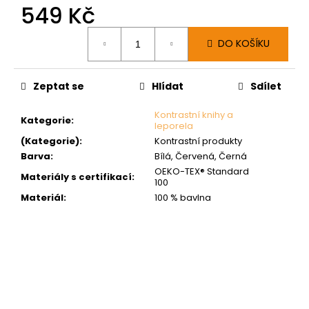
549 Kč
Měrná
DO KOŠÍKU
cena:
Zeptat se
Hlídat
Sdílet
Kontrastní knihy a
Kategorie
:
leporela
(Kategorie)
:
Kontrastní produkty
Barva
:
Bílá, Červená, Černá
OEKO-TEX® Standard
Materiály s certifikací
:
100
Materiál
:
100 % bavlna