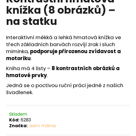
č
je
knížka (8 obrázků) –
0,0
u
z
j
na statku
5
e
hvězdiček.
m
e
Interaktivní měkká a lehká hmatová knížka ve
třech základních barvách rozvíjí zrak i sluch
miminka,
podporuje přirozenou zvídavost a
motoriku
.
Kniha má 4 listy –
8 kontrastních obrázků a
hmatové prvky
.
Jedná se o poctivou ruční práci jedné z našich
švadlenek.
Skladem
Kód:
6283
Značka:
Jsem máma