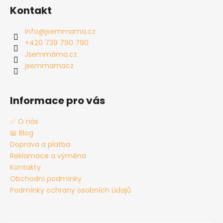
á
Kontakt
p
a
info
@
jsemmama.cz
t
+420 739 790 790
í
Jsemmáma.cz
jsemmamacz
Informace pro vás
✅ O nás
📖 Blog
Doprava a platba
Reklamace a výměna
Kontakty
Obchodní podmínky
Podmínky ochrany osobních údajů