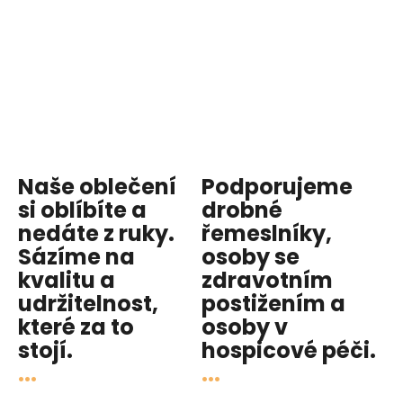
Naše oblečení
Podporujeme
si oblíbíte a
drobné
nedáte z ruky.
řemeslníky,
Sázíme na
osoby se
kvalitu
a
zdravotním
udržitelnost
,
postižením a
které za to
osoby v
stojí.
hospicové péči
.
...
...