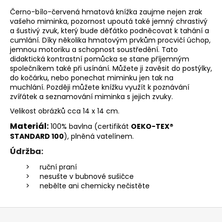
Černo-bílo-červená hmatová knížka zaujme nejen zrak
vašeho miminka, pozornost upoutá také jemný chrastivý
a šustivý zvuk, který bude děťátko podněcovat k tahání a
cumlání. Díky několika hmatovým prvkům procvičí úchop,
jemnou motoriku a schopnost soustředění. Tato
d
idaktická kontrastní pomůcka se stane příjemným
společníkem také při usínání. Můžete ji zavěsit do postýlky,
do kočárku, nebo ponechat miminku jen tak na
muchlání. Později můžete knížku využít k poznávání
zvířátek a seznamování miminka s jejich zvuky.
Velikost obrázků cca 14 x 14 cm.
Materiál:
100% bavlna (
certifikát
OEKO-TEX®
STANDARD 100
), plněná vatelínem.
Údržba:
ruční praní
nesušte v bubnové sušičce
nebělte ani chemicky nečistěte
Z