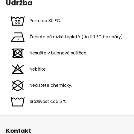
Údržba
Perte do 30 °C.
Žehlete při nízké teplotě (do 110 °C bez páry).
Nesušte v bubnové sušičce.
Nebělte.
Nečistěte chemicky.
Srážlivost cca 5 %.
Z
á
Kontakt