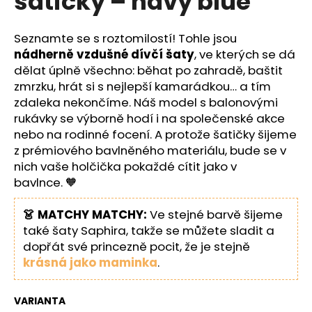
šatičky – navy blue
č
z
u
5
j
hvězdiček.
Seznamte se s roztomilostí! Tohle jsou
e
nádherně vzdušné dívčí šaty
, ve kterých se dá
m
dělat úplně všechno: běhat po zahradě, baštit
e
zmrzku, hrát si s nejlepší kamarádkou… a tím
zdaleka nekončíme. Náš model s balonovými
rukávky se výborně hodí i na společenské akce
nebo na rodinné focení. A protože šatičky šijeme
z prémiového bavlněného materiálu, bude se v
nich vaše holčička pokaždé cítit jako v
bavlnce. 🧡
👗 MATCHY MATCHY:
Ve stejné barvě šijeme
také šaty Saphira, takže se můžete sladit a
dopřát své princezně pocit, že je stejně
krásná jako maminka
.
VARIANTA