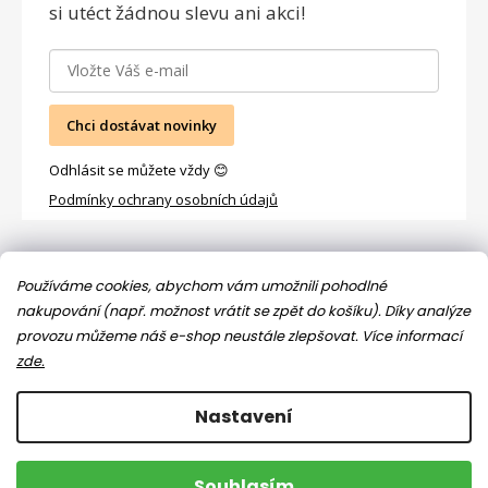
si utéct žádnou slevu ani akci!
Chci dostávat novinky
Odhlásit se můžete vždy 😊
Podmínky ochrany osobních údajů
Facebook
Používáme cookies, abychom vám umožnili pohodlné
nakupování (např. možnost vrátit se zpět do košíku). Díky analýze
provozu můžeme náš e-shop neustále zlepšovat.
Více informací
zde.
Nastavení
Copyright 2026
Jsem máma
. Všechna práva vyhrazena.
Souhlasím
Upravit nastavení cookies