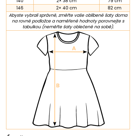
140
2× 38 cm
79 cm
146
2× 40 cm
82 cm
Abyste vybrali správně, změřte vaše oblíbené šaty doma
na rovné podložce a naměřené hodnoty porovnejte s
tabulkou (neměřte šaty oblečené na sobě).