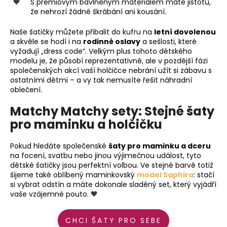
S prémiovým bavlněným materiálem máte jistotu,
že nehrozí žádné škrábání ani kousání.
Naše šatičky můžete přibalit do kufru na
letní dovolenou
a skvěle se hodí i na
rodinné oslavy
a sešlosti, které
vyžadují „dress code“. Velkým plus tohoto dětského
modelu je, že působí reprezentativně, ale v pozdější fázi
společenských akcí vaší holčičce nebrání užít si zábavu s
ostatními dětmi – a vy tak nemusíte řešit náhradní
oblečení.
Matchy Matchy sety: Stejné šaty
pro maminku a holčičku
Pokud hledáte společenské
šaty pro maminku a dceru
na focení, svatbu nebo jinou výjimečnou událost, tyto
dětské šatičky jsou perfektní volbou. Ve stejné barvě totiž
šijeme také oblíbený maminkovský
model Saphira
: stačí
si vybrat odstín a máte dokonale sladěný set, který vyjádří
vaše vzájemné pouto. 🧡
CHCI ŠATY PRO SEBE