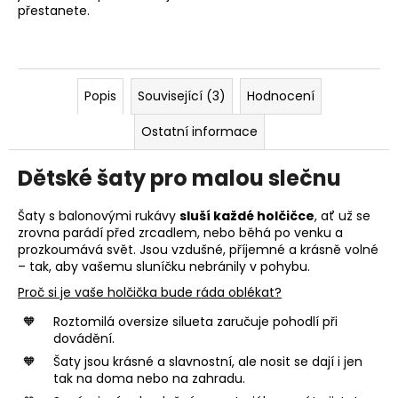
přestanete.
Popis
Související (3)
Hodnocení
Ostatní informace
Dětské šaty pro malou slečnu
Šaty s balonovými rukávy
sluší každé holčičce
, ať už se
zrovna parádí před zrcadlem, nebo běhá po venku a
prozkoumává svět. Jsou vzdušné, příjemné a krásně volné
– tak, aby vašemu sluníčku nebránily v pohybu.
Proč si je vaše holčička bude ráda oblékat?
Roztomilá oversize silueta zaručuje pohodlí při
dovádění.
Šaty jsou krásné a slavnostní, ale nosit se dají i jen
tak na doma nebo na zahradu.