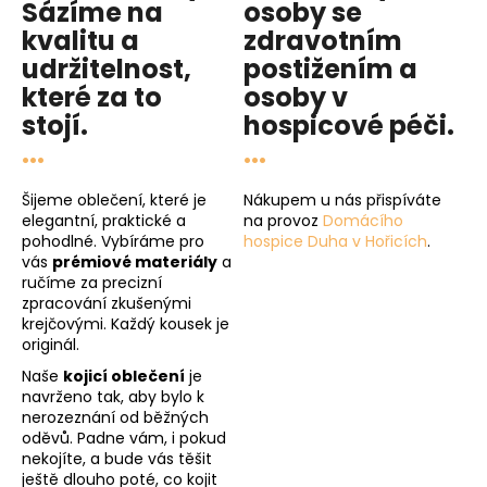
Sázíme na
osoby se
kvalitu
a
zdravotním
udržitelnost
,
postižením a
které za to
osoby v
stojí.
hospicové péči
.
...
...
Šijeme oblečení, které je
Nákupem u nás přispíváte
elegantní, praktické a
na provoz
Domácího
pohodlné. Vybíráme pro
hospice Duha v Hořicích
.
vás
prémiové materiály
a
ručíme za precizní
zpracování zkušenými
krejčovými. Každý kousek je
originál.
Naše
kojicí oblečení
je
navrženo tak, aby bylo k
nerozeznání od běžných
oděvů. Padne vám, i pokud
nekojíte, a bude vás těšit
ještě dlouho poté, co kojit