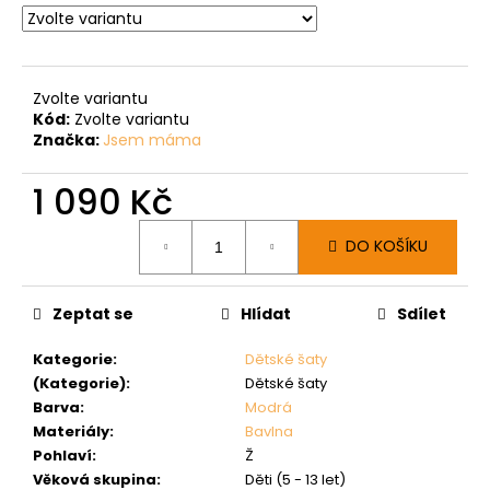
Zvolte variantu
Kód:
Zvolte variantu
Značka:
Jsem máma
1 090 Kč
Měrná
DO KOŠÍKU
cena:
Zeptat se
Hlídat
Sdílet
Kategorie
:
Dětské šaty
(Kategorie)
:
Dětské šaty
Barva
:
Modrá
Materiály
:
Bavlna
Pohlaví
:
Ž
Věková skupina
:
Děti (5 - 13 let)