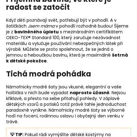
radost se zatočit
Když děti poznávají svět, potřebují být v pohodlí. A v
šatičkách
Jsem máma
v pohodlí rozhodně budou! Šijeme
je z
bavlněného úpletu
s mezinárodním certifikátem
OEKO-TEX® Standard 100, který zaručuje nezávadnost
materiálu a vylučuje používání nebezpečných látek při
výrobě. Můžete se proto spolehnout, že se jedná o
jemnou a heboučkou bavlnu, která je maximálně
šetrná
k dětské pokožce
.
Tichá modrá pohádka
Námořnicky modré šaty jsou vkusné, elegantní a vaše
holčička v nich bude vypadat
naprosto úžasně
. Nejsou
křiklavé, a přesto na sebe přitahují pohledy. V záplavě
dětských vzorů a potisků totiž právě tahle jednoduchost
paradoxně vynikne. Námořnicky modré šaty se výborně
hodí na focení, rodinnou oslavu i obyčejný den venku v
trávě.
💡 TIP:
Pokud rádi vymýšlíte dětské kostýmy na