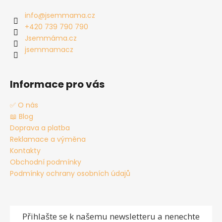
p
a
info
@
jsemmama.cz
t
+420 739 790 790
í
Jsemmáma.cz
jsemmamacz
Informace pro vás
✅ O nás
📖 Blog
Doprava a platba
Reklamace a výměna
Kontakty
Obchodní podmínky
Podmínky ochrany osobních údajů
Přihlašte se
k našemu newsletteru a nenechte