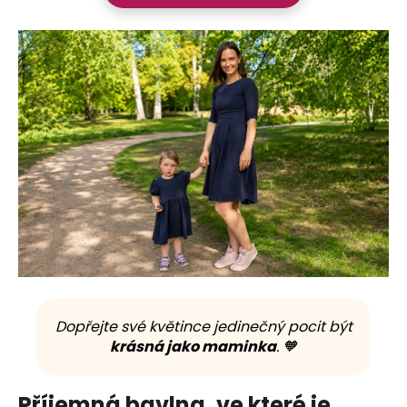
Dopřejte své květince jedinečný pocit být
krásná jako maminka
. 🧡
Příjemná bavlna, ve které je