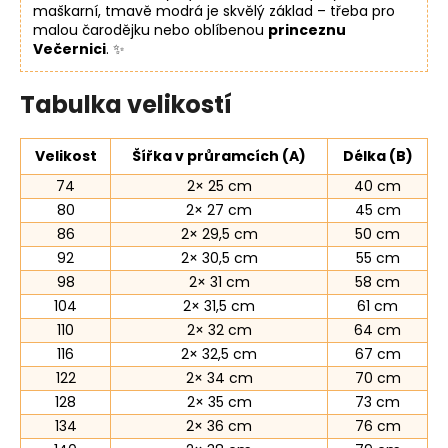
maškarní, tmavě modrá je skvělý základ – třeba pro
malou čarodějku nebo oblíbenou
princeznu
Večernici
. ✨
Tabulka velikostí
Velikost
Šířka v průramcích (A)
Délka (B)
74
2× 25 cm
40 cm
80
2× 27 cm
45 cm
86
2× 29,5 cm
50 cm
92
2× 30,5 cm
55 cm
98
2× 31 cm
58 cm
104
2× 31,5 cm
61 cm
110
2× 32 cm
64 cm
116
2× 32,5 cm
67 cm
122
2× 34 cm
70 cm
128
2× 35 cm
73 cm
134
2× 36 cm
76 cm