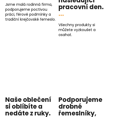
následující
Jsme malá rodinná firma,
pracovní den
.
podporujeme poctivou
...
práci, férové podmínky a
tradiční krejčovské řemeslo.
Všechny produkty si
můžete vyzkoušet a
osahat.
Naše oblečení
Podporujeme
si oblíbíte a
drobné
nedáte z ruky.
řemeslníky,