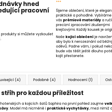
dnávky hned
edující pracovní
Šijeme oblečení, které je elegant
praktické a pohodlné. Vybíráme
vás
prémiové materiály
a ruč
precizní zpracování zkušenými
krejčovými. Každý kousek je origi
 produkty si můžete vyzkoušet
Naše
kojicí oblečení
je navržen
.
aby bylo k nerozeznání od běžn
oděvů. Padne vám, i pokud nekoj
bude vás těšit ještě dlouho poté
kojit přestanete.
uvisející (4)
Podobné (4)
Hodnocení (1)
Ost
střih pro každou příležitost
těhotenských a kojicích šatů Saphira na první pohled zaujme
vel
ukávy
. Model má nicméně i
praktické vychytávky
, mezi nimiž 