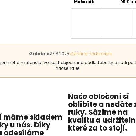
Materiál
:
95 % ba
Hodnocení
Gabriela
27.8.2025
všechna hodnocení
produktu
ijemneho materialu. Velikost objednana podle tabulky a sedi per
je
nadsena ❤️.
5
z
5
hvězdiček.
Naše oblečení si
oblíbíte a nedáte 
ruky. Sázíme na
í máme skladem
kvalitu
a
udržitel
cky u nás
. Díky
které za to stojí.
 odesíláme
...