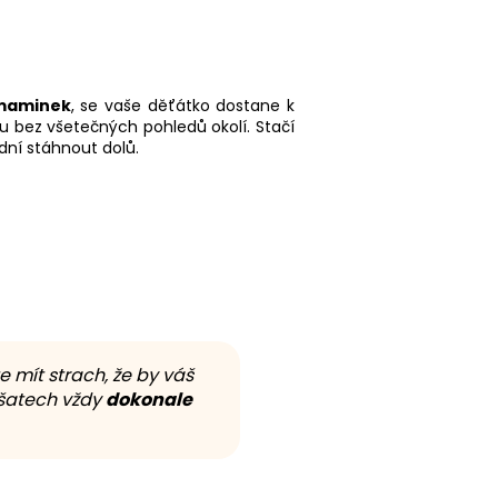
 maminek
, se vaše děťátko dostane k
ku bez všetečných pohledů okolí. Stačí
ní stáhnout dolů.
e mít strach, že by váš
 šatech vždy
dokonale