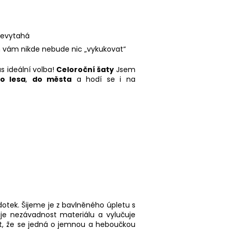
 nevytahá
eň vám nikde nebude nic „vykukovat“
s ideální volba!
Celoroční šaty
Jsem
o lesa
,
do města
a hodí se i na
otek. Šijeme je z bavlněného úpletu s
uje nezávadnost materiálu a vylučuje
ut, že se jedná o jemnou a heboučkou