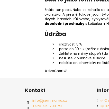
Znáte ten pocit. Nebe se zahalilo do 
okamžiku. A přesně takové jsou i tyto
živých barvách růžového, tyrkysové
dopolední procházky
s kočárkem. Hl
Údržba
srážlivost: 5 %
perte do 30 °C (režim ručníh
žehlete na mírný stupeň (do 
nesušte v bubnové sušičce
nebělte ani chemicky nečist
#sizeChart#
Z
á
Kontakt
Info
p
a
info
@
jsemmama.cz
✅ O 
t
+420 739 790 790
📖 Bl