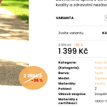
kvality a zdravotní nezáv
VARIANTA
Zvolte variantu
Kó
2 199 Kč
–36 %
1 399 Kč
Měrná
cena:
Kategorie
:
Kojicí š
(Kategorie)
:
Kojicí š
Barva
:
Šedá
2 199 Kč
Model
:
Saphira
–36 %
Materiály
:
Bavlna
Pohlaví
:
Ž
Věková skupina
:
Dospělí 
Materiály s
OEKO-TE
certifikací
: