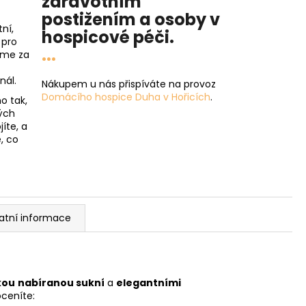
zdravotním
postižením a osoby v
ní,
hospicové péči
.
 pro
...
íme za
nál.
Nákupem u nás přispíváte na provoz
Domácího hospice Duha v Hořicích
.
o tak,
ých
íte, a
, co
atní informace
kou nabíranou sukní
a
elegantními
oceníte: