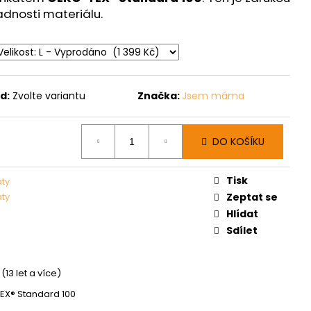
adnosti materiálu.
d:
Zvolte variantu
Značka:
Jsem máma
DO KOŠÍKU
Tisk
aty
aty
Zeptat se
Hlídat
Sdílet
(13 let a více)
X® Standard 100