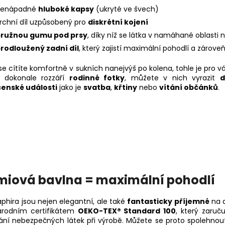
nenápadné
hluboké kapsy
(ukryté ve švech)
rchní díl uzpůsobený pro
diskrétní kojení
ružnou gumu pod prsy
, díky níž se látka v namáhané oblasti
rodloužený zadní díl
, který zajistí maximální pohodlí a zárov
e cítíte komfortně v sukních nanejvýš po kolena, tohle je pro vá
dokonale rozzáří
rodinné fotky
, můžete v nich vyrazit
d
enské události
jako je
svatba
,
křtiny
nebo
vítání občánků
.
miová bavlna = maximální pohodlí
aphira jsou nejen elegantní, ale také
fantasticky příjemné
na d
rodním certifikátem
OEKO-TEX® Standard 100
, který zaruč
ání nebezpečných látek při výrobě. Můžete se proto spolehno