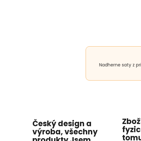
Nadherne saty z pr
Zbož
Český design a
fyzi
výroba, všechny
tomu
produkty
Jsem