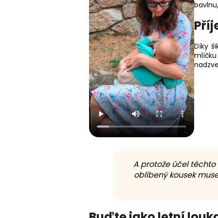
bavlnu
Příj
Díky š
mlíčku
nadzve
A protože účel těchto 
oblíbený kousek muse
Buďte jako letní lou