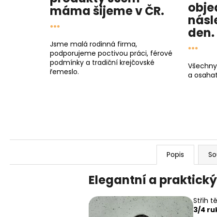
obje
máma
šijeme v ČR.
násl
...
den
.
...
Jsme malá rodinná firma,
podporujeme poctivou práci, férové
podmínky a tradiční krejčovské
Všechny
řemeslo.
a osahat
Popis
So
Elegantní a praktický 
Střih 
3/4 r