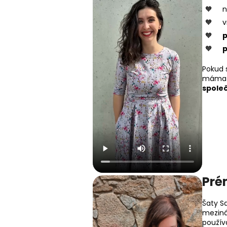
v
p
p
Pokud s
máma 
společ
Pré
Šaty S
meziná
použív