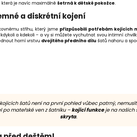
, která je navíc maximálně
šetrná k dětské pokožce
.
emné a diskrétní kojení
ikovnému střihu, který jsme
přizpůsobili potřebám kojících
 kdykoli a kdekoli – a vy si můžete vychutnat svou intimní chvil
dnout horní vrstvu
dvojitého předního dílu
šatů nahoru a spod
kojicích šatů není na první pohled vůbec patrný, nemusít
l po mateřské ven z šatníku –
kojicí funkce
je na našich
skryta
.
ka před deštěm!