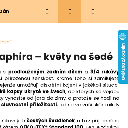
Hledat
Přihlášení
Nákupní
Dámské oblečení
Ergonomická nosítka
košík
ocení
Saphira – květy na šedé
ra s
prodlouženým zadním dílem
a
3/4 rukávy
 přirozenou ženskost. Kromě toho si zamilujete
ejenže umožňují diskrétní kojení v jakékoli situaci,
cké kapsy ukryté ve švech
, do kterých se vejdou
ty vynosíte od jara do zimy, a protože se hodí na
a
slavnostní příležitosti
, tak se ve vaší skříni nikdy
 šikovných
českých švadlenek
, a to z příjemného
ifikátem
OEKO-TEX® Standard 100
. Ten je zárukou