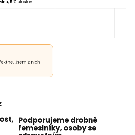
vlna, 5 % elastan
fektne. Jsem z nich
z
nost
,
Podporujeme drobné
řemeslníky, osoby se