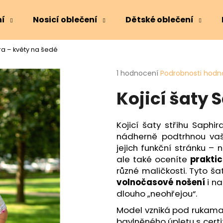
ní
Nosicí oblečení
Dětské oblečení
ira – květy na šedé
Co potřebujete najít?
Průměrné
1 hodnocení
Podrobnosti hodn
hodnocení
Kojicí šaty 
produktu
HLEDAT
je
5,0
z
Kojicí šaty střihu Saphi
5
Doporučujeme
nádherně podtrhnou vaši
hvězdiček.
jejich funkční stránku – n
ale také oceníte
prakti
různé maličkosti. Tyto ša
volnočasové nošení
i n
dlouho „neohřejou“.
Model vzniká pod rukama
bavlněného úpletu s cert