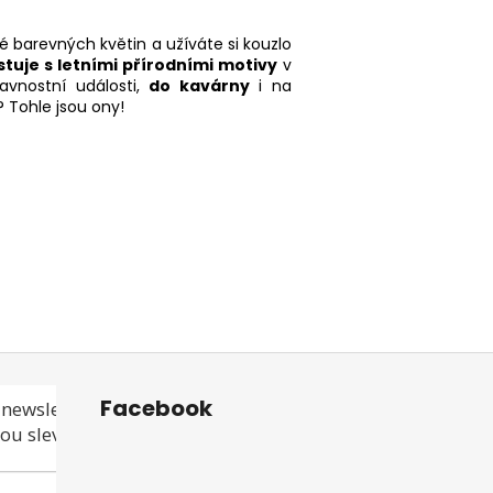
é barevných květin a užíváte si kouzlo
tuje s letními přírodními motivy
v
avnostní události,
do kavárny
i na
? Tohle jsou ony!
Facebook
newsletteru a
ou slevu ani akci!