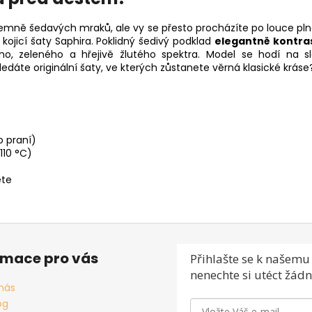
temně šedavých mraků, ale vy se přesto procházíte po louce pln
 kojicí šaty Saphira. Poklidný šedivý podklad
elegantně kontras
ho, zeleného a hřejivě žlutého spektra. Model se hodí na sl
edáte originální šaty, ve kterých zůstanete věrná klasické kráse
o praní)
110 °C)
ěte
rmace pro vás
Přihlašte se
k našemu 
nenechte si utéct žádn
nás
og