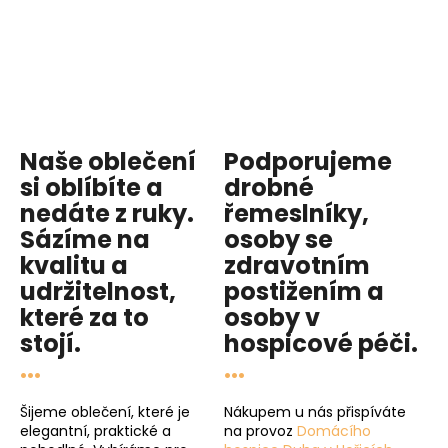
Naše oblečení
Podporujeme
si oblíbíte a
drobné
nedáte z ruky.
řemeslníky,
Sázíme na
osoby se
kvalitu
a
zdravotním
udržitelnost
,
postižením a
které za to
osoby v
stojí.
hospicové péči
.
...
...
Šijeme oblečení, které je
Nákupem u nás přispíváte
elegantní, praktické a
na provoz
Domácího