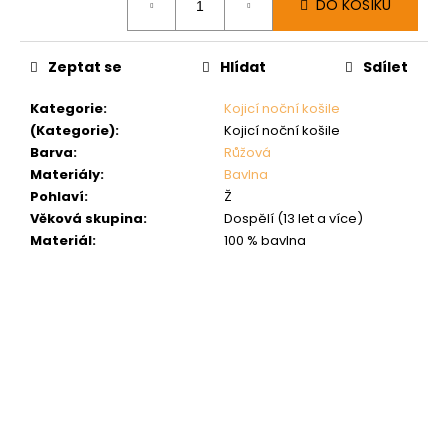
DO KOŠÍKU
cena:
Zeptat se
Hlídat
Sdílet
Kategorie
:
Kojicí noční košile
(Kategorie)
:
Kojicí noční košile
Barva
:
Růžová
Materiály
:
Bavlna
Pohlaví
:
Ž
Věková skupina
:
Dospělí (13 let a více)
Materiál
:
100 % bavlna