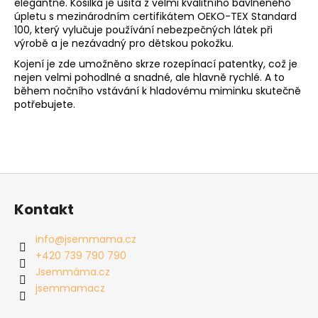
elegantně. Košilka je ušita z velmi kvalitního bavlněného
úpletu s mezinárodním certifikátem OEKO-TEX Standard
100, který vylučuje používání nebezpečných látek při
výrobě a je nezávadný pro dětskou pokožku.
Kojení je zde umožněno skrze rozepínací patentky, což je
nejen velmi pohodlné a snadné, ale hlavně rychlé. A to
během nočního vstávání k hladovému miminku skutečně
potřebujete.
Z
á
Kontakt
p
a
info
@
jsemmama.cz
t
+420 739 790 790
í
Jsemmáma.cz
jsemmamacz