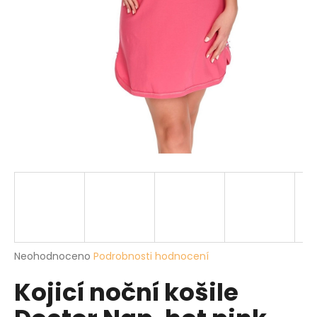
a
j
í
t
?
HLEDAT
D
o
p
Průměrné
Neohodnoceno
Podrobnosti hodnocení
hodnocení
o
Kojicí noční košile
produktu
r
je
u
0,0