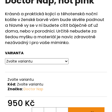
Doctor Nap, hot pink
č
z
u
5
j
hvězdiček.
Krásná a praktická kojicí a těhotenská noční
e
košile v ženské barvě vám bude skvěle padnout
m
a hlavně vy se v ní budete cítit báječně ať už
e
doma, nebo v porodnici. Určitě nebudete za
šedou myšku a materiál je navíc zdravotně
nezávadný i pro vaše miminko.
VARIANTA
Zvolte variantu
Kód:
Zvolte variantu
Značka:
Doctor Nap
950 Kč
Měrná