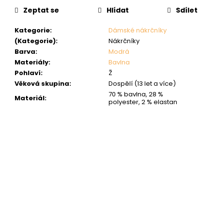
Zeptat se
Hlídat
Sdílet
Kategorie
:
Dámské nákrčníky
(Kategorie)
:
Nákrčníky
Barva
:
Modrá
Materiály
:
Bavlna
Pohlaví
:
Ž
Věková skupina
:
Dospělí (13 let a více)
70 % bavlna, 28 %
Materiál
:
polyester, 2 % elastan