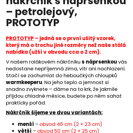
nákrčník s náprsenkou
č
z
u
– petrolejový,
5
j
hvězdiček.
PROTOTYP
e
m
e
PROTOTYP
– jedná se o první ušitý vzorek,
který má o trochu jiné rozměry než naše stálá
nabídka (užší v obvodu cca o 2 cm).
V našem rolákovém nákrčníku
s náprsenkou
vás
nedostane nepříjemná zima, vítr ani nachlazení.
Stačí se zachumlat do heboučkých chloupků
warmkeeperu
. Na jeho teplo a jemnost si
snadno zvyknete – dáme na to krk, že jakmile
přijdou chladné měsíce, budete po něm sahat
prakticky pořád.
Nákrčník šijeme ve dvou variantách:
menší
–
obvod 46 cm (2 × 23 cm)
větší
–
obvod 50 cm (2 × 25 cm)