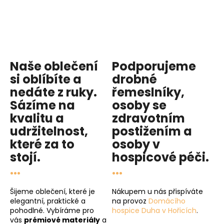
Naše oblečení
Podporujeme
si oblíbíte a
drobné
nedáte z ruky.
řemeslníky,
Sázíme na
osoby se
kvalitu
a
zdravotním
udržitelnost
,
postižením a
které za to
osoby v
stojí.
hospicové péči
.
...
...
Šijeme oblečení, které je
Nákupem u nás přispíváte
elegantní, praktické a
na provoz
Domácího
pohodlné. Vybíráme pro
hospice Duha v Hořicích
.
vás
prémiové materiály
a