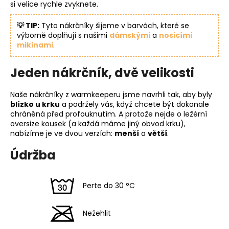
si velice rychle zvyknete.
💡 TIP:
Tyto nákrčníky šijeme v barvách, které se
výborně doplňují s našimi
dámskými
a
nosicími
mikinami
.
Jeden nákrčník, dvě velikosti
Naše nákrčníky z warmkeeperu jsme navrhli tak, aby byly
blízko u krku
a podržely vás, když chcete být dokonale
chráněná před profouknutím. A protože nejde o ležérní
oversize kousek (a každá máme jiný obvod krku),
nabízíme je ve dvou verzích:
menší
a
větší
.
Údržba
Perte do 30 °C
Nežehlit