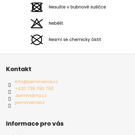
Nesušte v bubnové sušičce
Nebělit
Nesmí se chemicky čistit
Z
á
Kontakt
p
a
info
@
jsemmama.cz
t
+420 739 790 790
í
Jsemmáma.cz
jsemmamacz
Informace pro vás