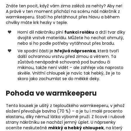
Znáte ten pocit, když vám zima zalézá za nehty? Aby ne!
A právě v ten moment přichází na scénu náš nákrčník z
warmkeeperu. Stačí ho přetáhnout přes hlavu a během
chvilky máte krk hezky v teple.
Horní díl nákrčníku plní
funkci roláku
a drží tvar díky
dvojité vrstvě materiálu. Můžete ho nechat ohrnutý,
nebo si ho podle potřeby vytáhnout přes bradu.
Ve spodní části je
hřejivá náprsenka
, která tvoří
další ochrannou vrstvu před zimou a větrem. Ta
zůstává nenápadně schovaná pod bundou či
mikinou, takže není vidět – ale zahřeje vás naprosto
skvěle. Vnitřní chloupek je navíc tak hebký, že je to
skoro jako zachumlat se do měkké deky.
Pohoda ve warmkeeperu
Tento kousek je ušitý z teploučkého warmkeeperu, v jehož
složení převažuje bavlna (70 %) – a je tu i malé procento
elastanu, díky němuž látka výborně pruží. Z lícové i rubové
strany nákrčníku se nachází jemný úplet. U náprsenky
oceníte neskutečně
měkký a hebký chloupek
, na který