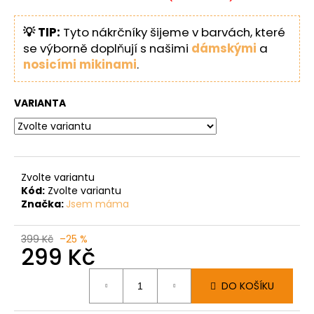
💡 TIP:
Tyto nákrčníky šijeme v barvách, které
se výborně doplňují s našimi
dámskými
a
nosicími mikinami
.
VARIANTA
Zvolte variantu
Kód:
Zvolte variantu
Značka:
Jsem máma
399 Kč
–25 %
299 Kč
Měrná
DO KOŠÍKU
cena: