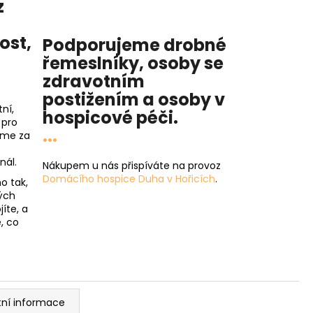
z
nost
,
Podporujeme drobné
řemeslníky, osoby se
zdravotním
postižením a osoby v
ní,
hospicové péči
.
 pro
...
íme za
nál.
Nákupem u nás přispíváte na provoz
Domácího hospice Duha v Hořicích
.
o tak,
ých
íte, a
, co
tní informace