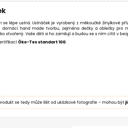
ek
 se lépe usíná. Usínáček je vyrobený z měkoučké žinylkové př
o domácí hand made tvorbu, zejména dečky a oblečky pro m
 stvořený. Vaše děti si ho zamilují a budou se s ním cítit v bez
rtifikací
Öko-Tex standart 100
.
 produkt se tedy může lišit od ukázkové fotografie – mohou být
j