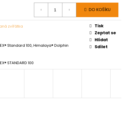
DO KOŠÍKU
Tisk
ná zvířátka
Zeptat se
Hlídat
X® Standard 100, Himalaya® Dolphin
Sdílet
EX® STANDARD 100