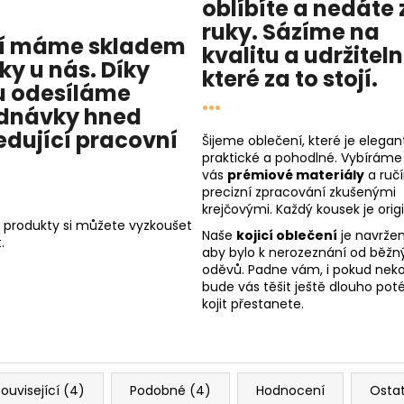
oblíbíte a nedáte 
ruky. Sázíme na
í máme skladem
kvalitu
a
udržitel
cky u nás
. Díky
které za to stojí.
 odesíláme
...
dnávky hned
edující pracovní
Šijeme oblečení, které je elegant
praktické a pohodlné. Vybíráme
vás
prémiové materiály
a ruč
precizní zpracování zkušenými
krejčovými. Každý kousek je origi
 produkty si můžete vyzkoušet
Naše
kojicí oblečení
je navržen
.
aby bylo k nerozeznání od běžn
oděvů. Padne vám, i pokud nekoj
bude vás těšit ještě dlouho poté
kojit přestanete.
ouvisející (4)
Podobné (4)
Hodnocení
Osta