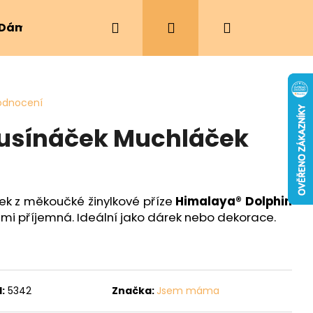
Hledat
Přihlášení
Nákupní
Dámské oblečení
Ergonomická nosítka
košík
odnocení
usínáček Muchláček
k z měkoučké žinylkové příze
Himalaya
® Dolphin
elmi příjemná. Ideální jako dárek nebo dekorace.
:
5342
Značka:
Jsem máma