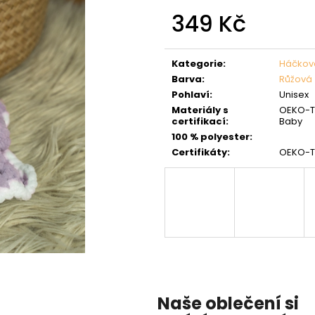
349 Kč
Měrná
cena:
Kategorie
:
Háčkova
Barva
:
Růžová
Pohlaví
:
Unisex
Materiály s
OEKO-TE
certifikací
:
Baby
100 % polyester
:
Certifikáty
:
OEKO-T
Naše oblečení si