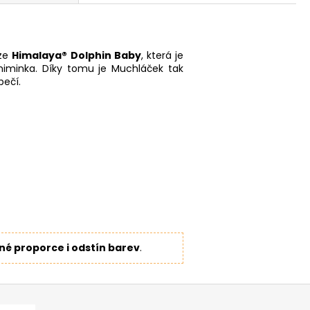
íze
Himalaya
® Dolphin Baby
, která je
iminka. Díky tomu je Muchláček tak
pečí.
iné proporce i odstín barev
.