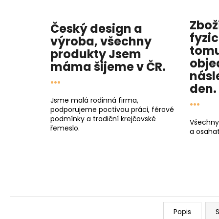
Zbož
Český design a
fyzi
výroba, všechny
tomu
produkty
Jsem
obje
máma
šijeme v ČR.
násl
...
den
.
...
Jsme malá rodinná firma,
podporujeme poctivou práci, férové
podmínky a tradiční krejčovské
Všechny
řemeslo.
a osahat
Popis
S