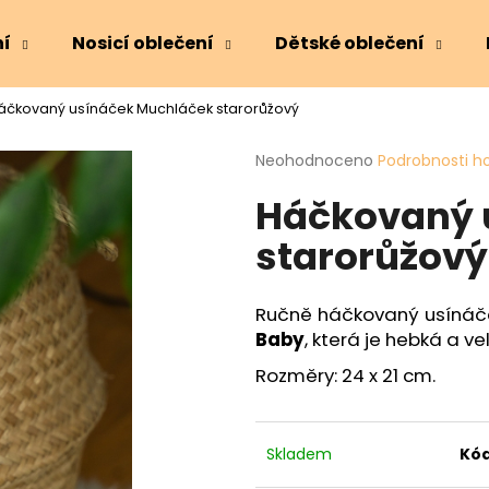
ní
Nosicí oblečení
Dětské oblečení
áčkovaný usínáček Muchláček starorůžový
Co potřebujete najít?
Průměrné
Neohodnoceno
Podrobnosti h
hodnocení
Háčkovaný 
produktu
HLEDAT
je
starorůžový
0,0
z
5
Doporučujeme
hvězdiček.
Ručně háčkovaný usínáče
Baby
, která je hebká a v
Rozměry: 24 x 21 cm.
Skladem
Kód