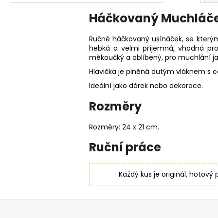
Háčkovaný Muchláč
Ručně háčkovaný usínáček, se kterým
hebká a velmi příjemná, vhodná pr
měkoučký a oblíbený, pro muchlání jako
Hlavička je
plněná dutým vláknem s ce
Ideální jako dárek nebo dekorace.
Rozměry
Rozměry: 24 x 21 cm.
Ruční práce
Každý kus je originál, hotový
Z