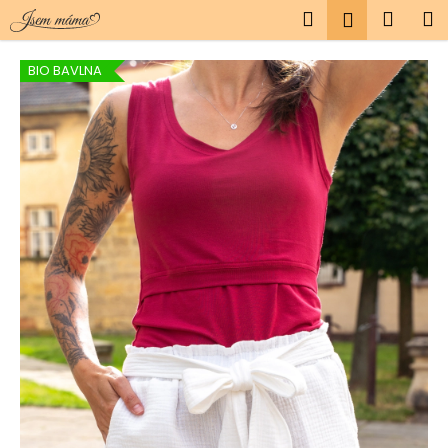
K
Přejít
Hledat
Náku
M
Přihlášen
na
o
obsah
Zpět
Zpět
košík
š
BIO BAVLNA
í
C
k
o
p
o
t
ř
e
b
u
j
e
t
e
n