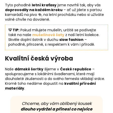
Tyto pohodlné
letní kraťasy
jsme navrhli tak, aby vás
doprovodily na každém kroku
– ať už jdete s partou
kamarádů na pivo 🍻, na letní procházku nebo si užíváte
volné chvíle na dovolené.
💡 TIP:
Pokud milujete mušelín, určitě se podívejte
také na naše
mušelínové šaty
z naší letní kolekce.
Skvěle doplní šatník v duchu
slow fashion
–
pohodlně, přirozeně, s respektem k vám i přírodě.
Kvalitní česká výroba
Naše
dámské šortky
šijeme v
České republice
–
spolupracujeme s lokálními švadlenami, které mají
dlouholeté zkušenosti a do svého řemesla vkládají srdce.
Kromě toho nedáme dopustit na
kvalitní přírodní
materiály
.
Chceme, aby vám oblíbený kousek
dlouho vydržel a přinesl co nejvíce