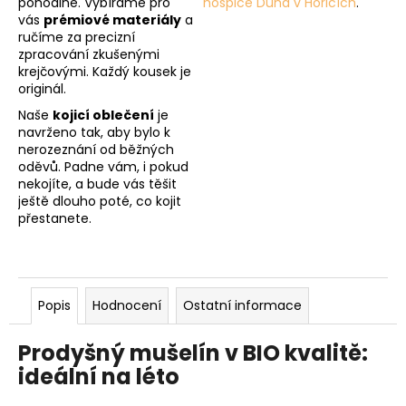
pohodlné. Vybíráme pro
hospice Duha v Hořicích
.
vás
prémiové materiály
a
ručíme za precizní
zpracování zkušenými
krejčovými. Každý kousek je
originál.
Naše
kojicí oblečení
je
navrženo tak, aby bylo k
nerozeznání od běžných
oděvů. Padne vám, i pokud
nekojíte, a bude vás těšit
ještě dlouho poté, co kojit
přestanete.
Popis
Hodnocení
Ostatní informace
Prodyšný mušelín v BIO kvalitě:
ideální na léto