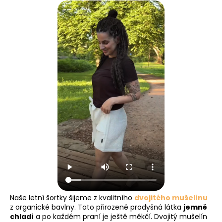
Naše letní šortky šijeme z kvalitního
dvojitého mušelínu
z organické bavlny. Tato přirozeně prodyšná látka
jemně
chladí
a po každém praní je ještě měkčí. Dvojitý mušelín