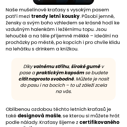
Naše mušelínové kraťasy s vysokým pasem
patří mezi
trendy letní kousky
. Působí jemně,
žensky a svým boho vzhledem se krásně hodí ke
vzdušným halenkám i ležérnímu topu. Jsou
lehoučké a na těle příjemně měkké – ideální na
procházky po městě, po kopcích i pro chvíle klidu
na lehátku s drinkem a knížkou.
Díky
volnému střihu
,
široké gumě
v
pase a
praktickým kapsám
se budete
cítit naprosto svobodně
. Můžete je nosit
do pasu i na bocích – to už záleží zcela
na vás.
Oblíbenou ozdobou těchto letních kraťasů je
také
designová mašle
, se kterou si můžete hrát
podle nálady. Kraťasy šijeme z
certifikovaného