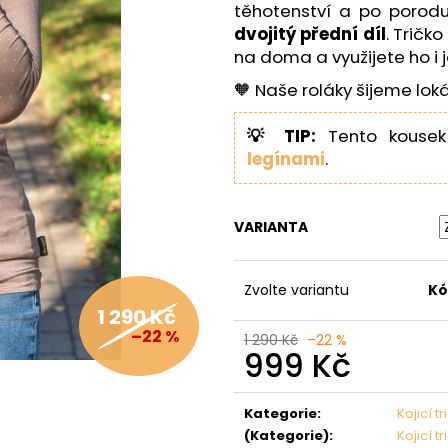
těhotenství a po porodu.
dvojitý přední díl
. Tričk
na doma a využijete ho i 
🧡 Naše roláky šijeme lok
💡 TIP:
Tento kousek
legínami
.
VARIANTA
Zvolte variantu
Kó
1 290 Kč
–22 %
1 290 Kč
–22 %
999 Kč
Měrná
cena:
Kategorie
:
Kojicí t
(Kategorie)
:
Kojicí t