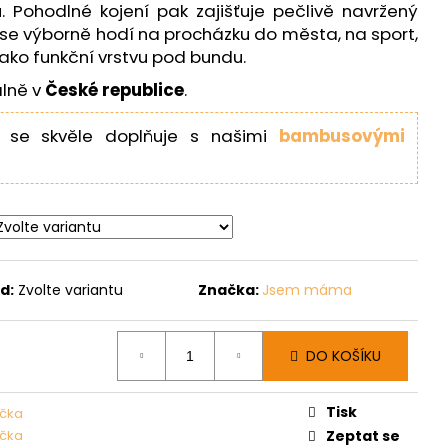
 Pohodlné kojení pak zajišťuje pečlivě navržený
o se výborně hodí na procházku do města, na sport,
jako funkční vrstvu pod bundu.
álně v
České republice
.
 se skvěle doplňuje s našimi
bambusovými
d:
Zvolte variantu
Značka:
Jsem máma
DO KOŠÍKU
Tisk
rička
rička
Zeptat se