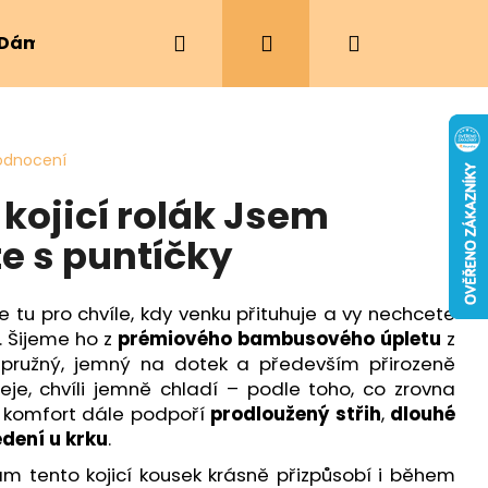
Hledat
Přihlášení
Nákupní
Dámské oblečení
Ergonomická nosítka
košík
odnocení
ojicí rolák Jsem
e s puntíčky
e tu pro chvíle, kdy venku přituhuje a vy nechcete
k. Šijeme ho z
prémiového bambusového úpletu
z
e pružný, jemný na dotek a především přirozeně
řeje, chvíli jemně chladí – podle toho, co zrovna
ý komfort dále podpoří
prodloužený střih
,
dlouhé
dení u krku
.
vám tento kojicí kousek krásně přizpůsobí i během