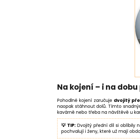
Na kojení – i na dob
Pohodlné kojení zaručuje
dvojitý pře
naopak stáhnout dolů. Tímto snadn
kavárně nebo třeba na návštěvě u k
💡 TIP:
Dvojitý přední díl si oblíbily
pochvalují i ženy, které už mají obd