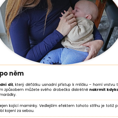
u po něm
dní díl
, který děťátku usnadní přístup k mlíčku – horní vrstvu
ým způsobem můžete svého drobečka diskrétně
nakrmit kdyko
amarádky.
 nejen kojící maminky. Vedlejším efektem tohoto střihu je totiž pe
obí kojení za sebou.