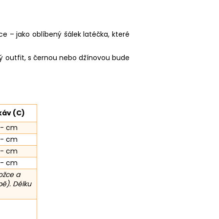
e – jako oblíbený šálek latéčka, které
ý outfit, s černou nebo džínovou bude
káv (C)
-- cm
-- cm
-- cm
-- cm
ožce a
ě). Délku