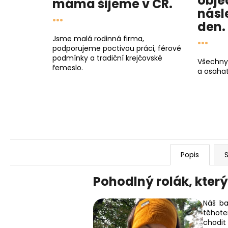
obje
máma
šijeme v ČR.
násl
...
den
.
...
Jsme malá rodinná firma,
podporujeme poctivou práci, férové
podmínky a tradiční krejčovské
Všechny
řemeslo.
a osahat
Popis
S
Pohodlný rolák, který
Náš b
těhote
chodit