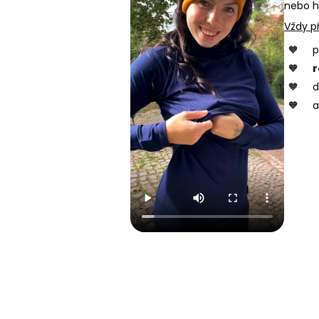
nebo h
Vždy př
p
r
d