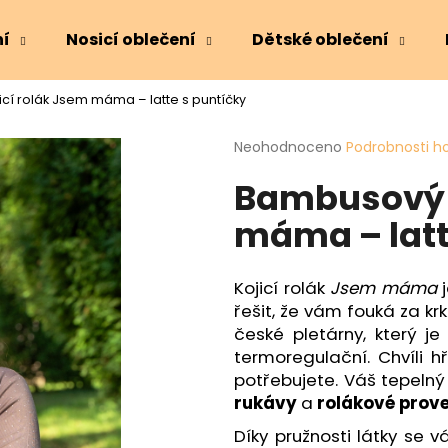
ní
Nosicí oblečení
Dětské oblečení
cí rolák Jsem máma – latte s puntíčky
Co potřebujete najít?
Průměrné
Neohodnoceno
Podrobnosti h
hodnocení
Bambusový k
produktu
HLEDAT
je
máma – latt
0,0
z
5
Doporučujeme
hvězdiček.
Kojicí rolák
Jsem máma
j
řešit, že vám fouká za kr
české pletárny, který j
termoregulační. Chvíli h
potřebujete. Váš tepeln
rukávy
a
rolákové prove
Díky pružnosti látky se 