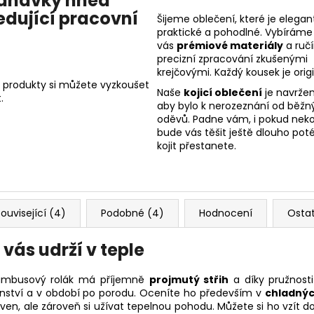
dnávky hned
edující pracovní
Šijeme oblečení, které je elegant
praktické a pohodlné. Vybíráme
vás
prémiové materiály
a ruč
precizní zpracování zkušenými
krejčovými. Každý kousek je origi
 produkty si můžete vyzkoušet
Naše
kojicí oblečení
je navržen
.
aby bylo k nerozeznání od běžn
oděvů. Padne vám, i pokud nekoj
bude vás těšit ještě dlouho poté
kojit přestanete.
ouvisející (4)
Podobné (4)
Hodnocení
Osta
 vás udrží v teple
ambusový rolák má příjemně
projmutý střih
a díky pružnosti
nství a v období po porodu. Oceníte ho především v
chladnýc
 ven, ale zároveň si užívat tepelnou pohodu. Můžete si ho vzít 