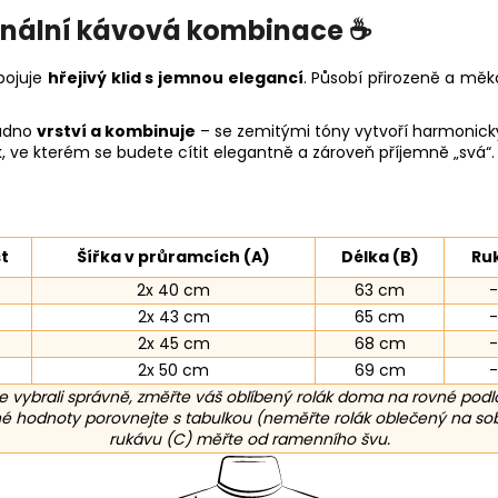
iginální kávová kombinace ☕
pojuje
hřejivý klid s jemnou elegancí
. Působí přirozeně a měkc
nadno
vrství a kombinuje
– se zemitými tóny vytvoří harmonick
k, ve kterém se budete cítit elegantně a zároveň příjemně „svá“.
t
Šířka v průramcích (A)
Délka (B)
Ru
2x 40 cm
63 cm
2x 43 cm
65 cm
2x 45 cm
68 cm
2x 50 cm
69 cm
e vybrali správně, změřte váš oblíbený rolák doma na rovné podl
 hodnoty porovnejte s tabulkou (neměřte rolák oblečený na sob
rukávu (C) měřte od ramenního švu.