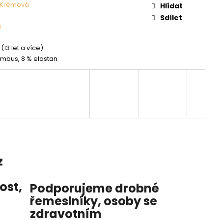
Krémová
Hlídat
Sdílet
s
(13 let a více)
mbus, 8 % elastan
z
nost
,
Podporujeme drobné
řemeslníky, osoby se
zdravotním