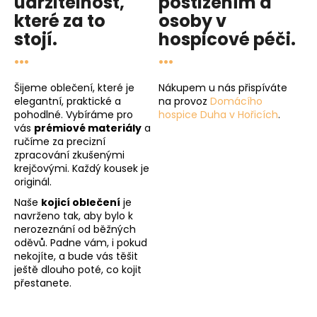
udržitelnost
,
postižením a
které za to
osoby v
stojí.
hospicové péči
.
...
...
Šijeme oblečení, které je
Nákupem u nás přispíváte
elegantní, praktické a
na provoz
Domácího
pohodlné. Vybíráme pro
hospice Duha v Hořicích
.
vás
prémiové materiály
a
ručíme za precizní
zpracování zkušenými
krejčovými. Každý kousek je
originál.
Naše
kojicí oblečení
je
navrženo tak, aby bylo k
nerozeznání od běžných
oděvů. Padne vám, i pokud
nekojíte, a bude vás těšit
ještě dlouho poté, co kojit
přestanete.