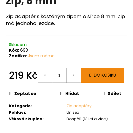
zip, 8 mm
č
z
u
5
j
hvězdiček.
Zip adaptér s kostěným zipem o šířce 8 mm. Zip
e
má jednoho jezdce.
m
e
Skladem
Kód:
693
Značka:
Jsem máma
219 Kč
DO KOŠÍKU
Měrná
cena:
Zeptat se
Hlídat
Sdílet
Kategorie
:
Zip adaptéry
Pohlaví
:
Unisex
Věková skupina
:
Dospělí (13 let a více)