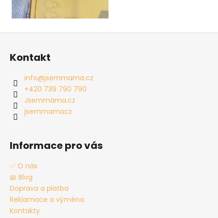
Z
á
Kontakt
p
a
info
@
jsemmama.cz
t
+420 739 790 790
í
Jsemmáma.cz
jsemmamacz
Informace pro vás
✅ O nás
📖 Blog
Doprava a platba
Reklamace a výměna
Kontakty